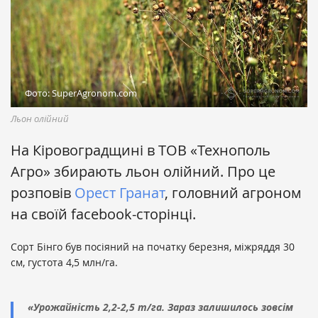
Фото: SuperAgronom.com
Льон олійний
На Кіровоградщині в ТОВ «Технополь
Агро» збирають льон олійний. Про це
розповів
Орест Гранат
, головний агроном
на своїй facebook-сторінці.
Сорт Бінго був посіяний на початку березня, міжряддя 30
см, густота 4,5 млн/га.
«Урожайність 2,2-2,5 т/га. Зараз залишилось зовсім