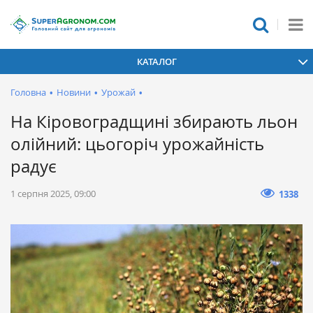
КАТАЛОГ
Головна
•
Новини
•
Урожай
•
На Кіровоградщині збирають льон
олійний: цьогоріч урожайність
радує
1 серпня 2025, 09:00
1338