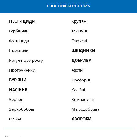
СЛОВНИК АГРОНОМА
ПЕСТИЦИДИ
Круп’яні
Гербіциди
Технічні
Фунгіциди
Овочеві
Інсекциди
ШКІДНИКИ
Регулятори росту
ДОБРИВА
Протруйники
Азотні
БУР’ЯНИ
Фосфорні
НАСІННЯ
Калійні
Зернові
Комплексні
Зернобобові
Мікродобрива
Олійні
ХВОРОБИ