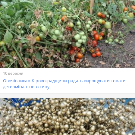
10 вересня
Овочівникам Кіровоградщини радять вирощувати томати
детермінантного типу