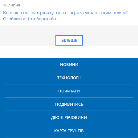
16 липня
Вовчок в посівах ріпаку: нова загроза українським полям?
Особливості та боротьба
БІЛЬШЕ
НОВИНИ
ТЕХНОЛОГІЇ
ПОЧИТАТИ
ПОДИВИТИСЬ
ДІЮЧІ РЕЧОВИНИ
КАРТА ҐРУНТІВ