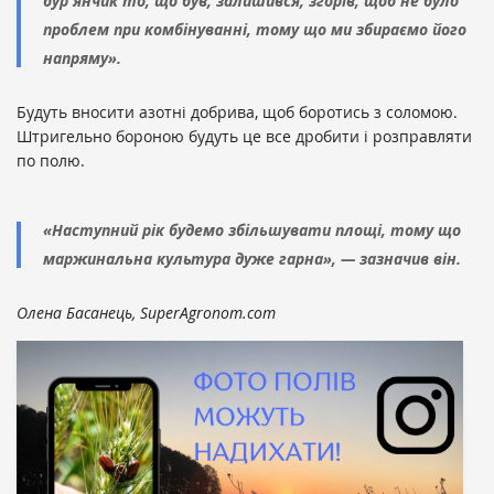
бур'янчик то, що був, залишився, згорів, щоб не було
проблем при комбінуванні, тому що ми збираємо його
напряму».
Будуть вносити азотні добрива, щоб боротись з соломою.
Штригельно бороною будуть це все дробити і розправляти
по полю.
«Наступний рік будемо збільшувати площі, тому що
маржинальна культура дуже гарна», — зазначив він.
Олена Басанець, SuperAgronom.com