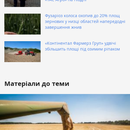
Фузаріоз колоса охопив до 20% площ
зернових у низці областей напередодні
завершення жнив
«Контінентал Фармерз Груп» удвічі
збільшить площі під озимим ріпаком
Матеріали до теми