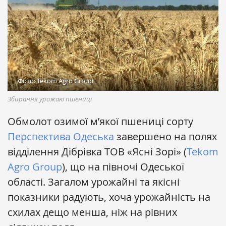
Фото: Tekom Agro Group
Збирання урожаю пшениці
Обмолот озимої м’якої пшениці сорту
Перспектива Одеська
завершено на полях
відділення Дібрівка ТОВ «Ясні Зорі» (
Tekom
Agro Group
), що на півночі Одеської
області. Загалом урожайні та якісні
показники радують, хоча урожайність на
схилах дещо менша, ніж на рівних