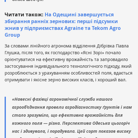
Читати також:
На Одещині завершується
збирання ранніх зернових: перші підсумки
жнив у підприємствах Agraine та Tekom Agro
Group
За словами лінійного агронома відділення Дібрівка Павла
Глушка, після того, як господарство «Ясні Зорі» почало
орієнтуватися на ефективну врожайність та запровадило
застосування індивідуального технологічного підходу, який
розроблюється з урахуванням особливостей поля, вдається
отримувати і якісне зерно високих класів, і хороший вал.
«Навесні фахівці агрономічної служби нашого
агрооб’єднання провели агродіагностику ґрунтів і нам
стало зрозуміло, що ефективна врожайність для
кожного поля — різна. Перспектива Одеська цьогоріч
нас і здивувала, і порадувала. Цей сорт показав високу