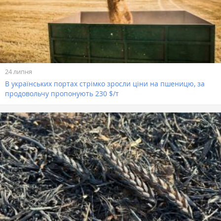
24 липня
В українських портах стрімко зросли ціни на пшеницю, за
продовольчу пропонують 230 $/т