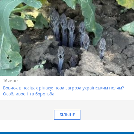
16 липня
Вовчок в посівах ріпаку: нова загроза українським полям?
Особливості та боротьба
БІЛЬШЕ