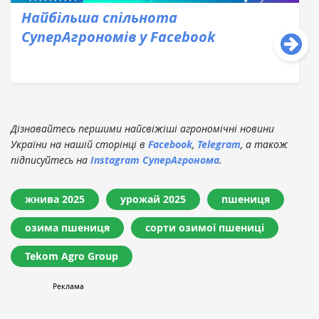
Найбільша спільнота
СуперАгрономів у Facebook
Дізнавайтесь першими найсвіжіші агрономічні новини
України на нашій сторінці в
Facebook
,
Telegram
, а також
підписуйтесь на
Instagram СуперАгронома
.
жнива 2025
урожай 2025
пшениця
озима пшениця
сорти озимої пшениці
Tekom Agro Group