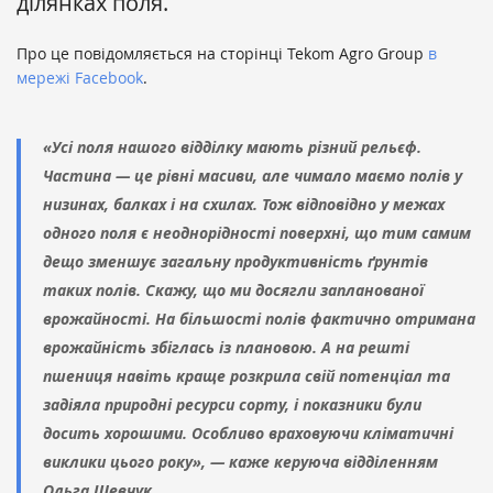
ділянках поля.
Про це повідомляється на сторінці Tekom Agro Group
в
мережі Facebook
.
«Усі поля нашого відділку мають різний рельєф.
Частина — це рівні масиви, але чимало маємо полів у
низинах, балках і на схилах. Тож відповідно у межах
одного поля є неоднорідності поверхні, що тим самим
дещо зменшує загальну продуктивність ґрунтів
таких полів. Скажу, що ми досягли запланованої
врожайності. На більшості полів фактично отримана
врожайність збіглась із плановою. А на решті
пшениця навіть краще розкрила свій потенціал та
задіяла природні ресурси сорту, і показники були
досить хорошими. Особливо враховуючи кліматичні
виклики цього року», — каже керуюча відділенням
Ольга Шевчук.