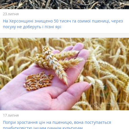
23 липня
На Херсонщині знищено 50 тисяч га озимої пшениці, через
посуху не доберуть і пізні ярі
17 липня
Попри зростання цін на пшеницю, вона поступається
прибутковістю іншим раннім культурам