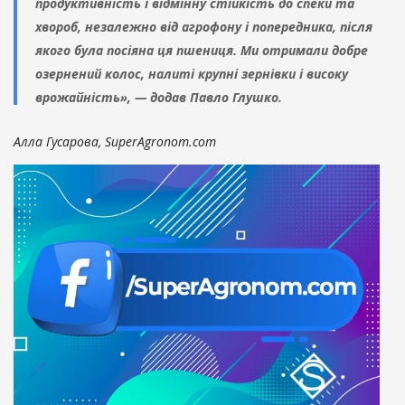
продуктивність і відмінну стійкість до спеки та
хвороб, незалежно від агрофону і попередника, після
якого була посіяна ця пшениця. Ми отримали добре
озернений колос, налиті крупні зернівки і високу
врожайність», — додав Павло Глушко.
Алла Гусарова, SuperAgronom.com