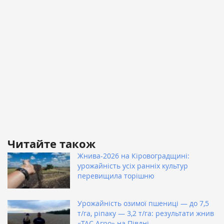
Читайте також
Жнива-2026 на Кіровоградщині:
урожайність усіх ранніх культур
перевищила торішню
Урожайність озимої пшениці — до 7,5
т/га, ріпаку — 3,2 т/га: результати жнив
«ТАС Агро» на Півдні