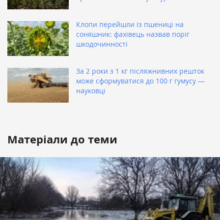
Клопи перейшли із пшениці на
соняшник: фахівець назвав поріг
шкодочинності
За 2 роки з 1 кг післяжнивних решток
може сформуватися до 100 г гумусу —
науковці
Матеріали до теми