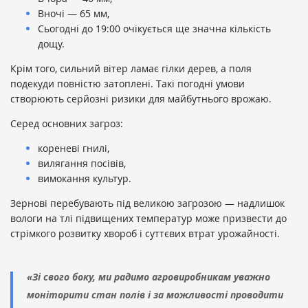
Вночі — 65 мм,
Сьогодні до 19:00 очікується ще значна кількість
дощу.
Крім того, сильний вітер ламає гілки дерев, а поля
подекуди повністю затоплені. Такі погодні умови
створюють серйозні ризики для майбутнього врожаю.
Серед основних загроз:
кореневі гнилі,
вилягання посівів,
вимокання культур.
Зернові перебувають під великою загрозою — надлишок
вологи на тлі підвищених температур може призвести до
стрімкого розвитку хвороб і суттєвих втрат урожайності.
«Зі свого боку, ми радимо агровиробникам уважно
моніторити стан полів і за можливості проводити