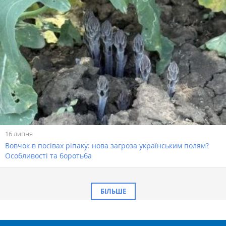
16 липня
Вовчок в посівах ріпаку: нова загроза українським полям?
Особливості та боротьба
БІЛЬШЕ