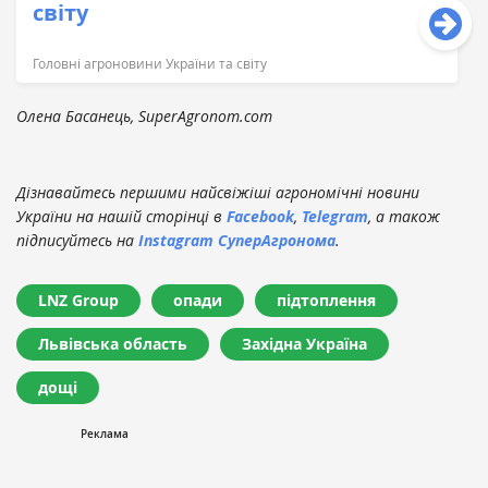
світу
Головні агроновини України та світу
Олена Басанець, SuperAgronom.com
Дізнавайтесь першими найсвіжіші агрономічні новини
України на нашій сторінці в
Facebook
,
Telegram
, а також
підписуйтесь на
Instagram СуперАгронома
.
LNZ Group
опади
підтоплення
Львівська область
Західна Україна
дощі