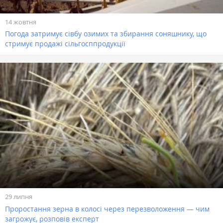
14 жовтня
Погода затримує сівбу озимих та збирання соняшнику, що
стримує продажі сільгосппродукції
29 липня
Проростання зерна в колосі через перезволоження — чим
загрожує, розповів експерт