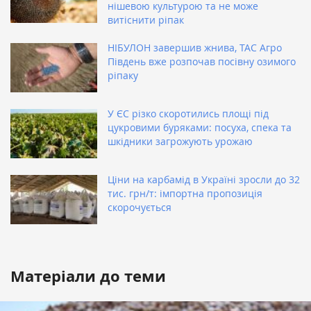
нішевою культурою та не може
витіснити ріпак
НІБУЛОН завершив жнива, ТАС Агро
Південь вже розпочав посівну озимого
ріпаку
У ЄС різко скоротились площі під
цукровими буряками: посуха, спека та
шкідники загрожують урожаю
Ціни на карбамід в Україні зросли до 32
тис. грн/т: імпортна пропозиція
скорочується
Матеріали до теми