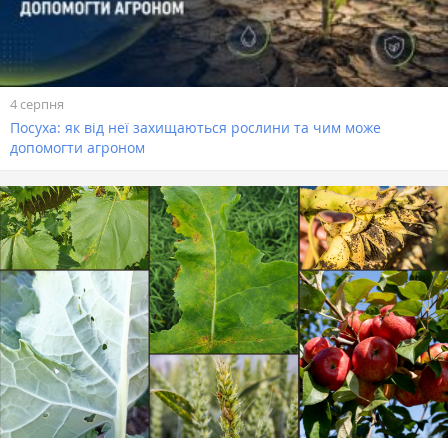
4 серпня
Посуха: як від неї захищаються рослини та чим може
допомогти агроном