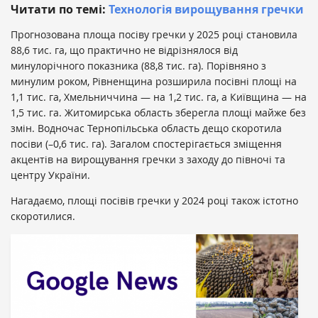
Читати по темі:
Технологія вирощування гречки
Прогнозована площа посіву гречки у 2025 році становила
88,6 тис. га, що практично не відрізнялося від
минулорічного показника (88,8 тис. га). Порівняно з
минулим роком, Рівненщина розширила посівні площі на
1,1 тис. га, Хмельниччина — на 1,2 тис. га, а Київщина — на
1,5 тис. га. Житомирська область зберегла площі майже без
змін. Водночас Тернопільська область дещо скоротила
посіви (–0,6 тис. га). Загалом спостерігається зміщення
акцентів на вирощування гречки з заходу до півночі та
центру України.
Нагадаємо, площі посівів гречки у 2024 році також істотно
скоротилися.