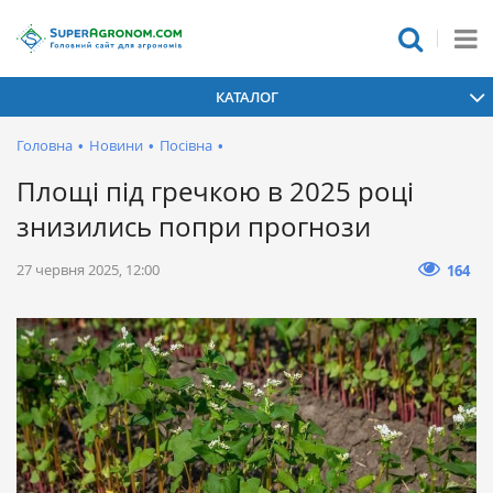
КАТАЛОГ
Головна
•
Новини
•
Посівна
•
Площі під гречкою в 2025 році
знизились попри прогнози
27 червня 2025, 12:00
164