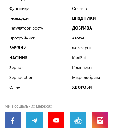
Фунгіциди
Овочеві
Інсекциди
ШКІДНИКИ
Регулятори росту
ДОБРИВА
Протруйники
Азотні
БУР’ЯНИ
Фосфорні
НАСІННЯ
Калійні
Зернові
Комплексні
Зернобобові
Мікродобрива
Олійні
ХВОРОБИ
Ми в соціальних мережах