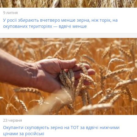
9 липня
У росії збирають вчетверо менше зерна, ніж торік, на
окупованих територіях — вдвічі менше
23 червня
Окупанти скуповують зерно на ТОТ за вдвічі нижчими
цінами за російські