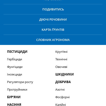
ПОДИВИТИСЬ
ДІЮЧІ РЕЧОВИНИ
КАРТА ҐРУНТІВ
СЛОВНИК АГРОНОМА
ПЕСТИЦИДИ
Круп’яні
Гербіциди
Технічні
Фунгіциди
Овочеві
Інсекциди
ШКІДНИКИ
Регулятори росту
ДОБРИВА
Протруйники
Азотні
БУР’ЯНИ
Фосфорні
НАСІННЯ
Калійні