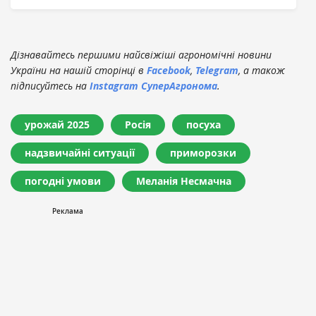
Дізнавайтесь першими найсвіжіші агрономічні новини
України на нашій сторінці в
Facebook
,
Telegram
, а також
підписуйтесь на
Instagram СуперАгронома
.
урожай 2025
Росія
посуха
надзвичайні ситуації
приморозки
погодні умови
Меланія Несмачна