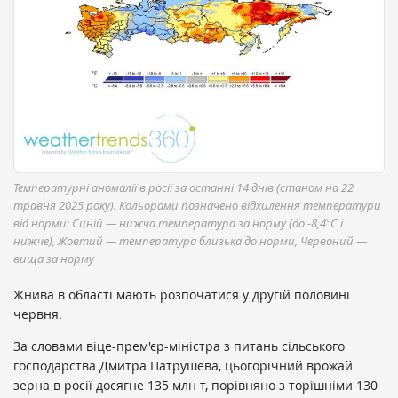
Температурні аномалії в росії за останні 14 днів (станом на 22
травня 2025 року). Кольорами позначено відхилення температури
від норми: Синій — нижча температура за норму (до -8,4°C і
нижче), Жовтий — температура близька до норми, Червоний —
вища за норму
Жнива в області мають розпочатися у другій половині
червня.
За словами віце-прем'єр-міністра з питань сільського
господарства Дмитра Патрушева, цьогорічний врожай
зерна в росії досягне 135 млн т, порівняно з торішніми 130