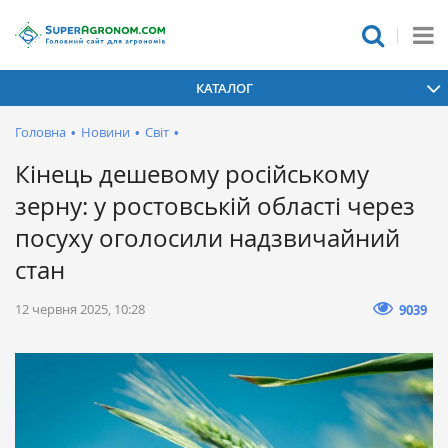
КАТАЛОГ
Головна
•
Новини
•
Світ
•
Кінець дешевому російському
зерну: у ростовській області через
посуху оголосили надзвичайний
стан
12 червня 2025, 10:28
9039