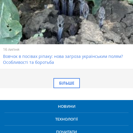
16 липня
Вовчок в посівах ріпаку: нова загроза українським полям?
Особливості та боротьба
БІЛЬШЕ
НОВИНИ
ТЕХНОЛОГІЇ
ПОЧИТАТИ