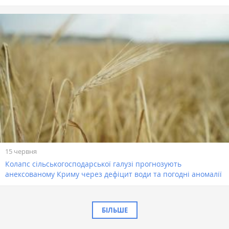
15 червня
Колапс сільськогосподарської галузі прогнозують
анексованому Криму через дефіцит води та погодні аномалії
БІЛЬШЕ