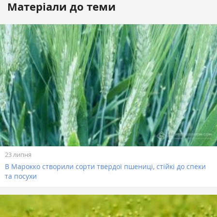
Матеріали до теми
23 липня
В Марокко створили сорти твердої пшениці, стійкі до спеки
та посухи