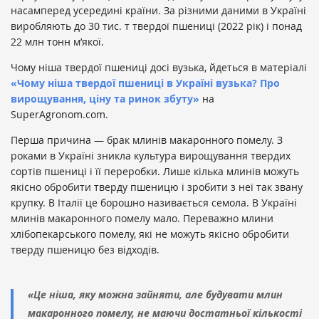
насамперед усередині країни. За різними даними в Україні
виробляють до 30 тис. т твердої пшениці (2022 рік) і понад
22 млн тонн м’якої.
Чому ніша твердої пшениці досі вузька, йдеться в матеріалі
«Чому ніша твердої пшениці в Україні вузька? Про
вирощування, ціну та ринок збуту»
на
SuperAgronom.com.
Перша причина — брак млинів макаронного помелу. З
роками в Україні зникла культура вирощування твердих
сортів пшениці і її переробки. Лише кілька млинів можуть
якісно обробити тверду пшеницю і зробити з неї так звану
крупку. В Італії це борошно називається семола. В Україні
млинів макаронного помелу мало. Переважно млини
хлібопекарського помелу, які не можуть якісно обробити
тверду пшеницю без відходів.
«Це ніша, яку можна зайняти, але будувати млин
макаронного помелу, не маючи достатньої кількості