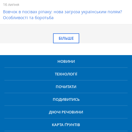
16 липня
Вовчок в посівах ріпаку: нова загроза українським полям?
Особливості та боротьба
БІЛЬШЕ
НОВИНИ
ТЕХНОЛОГІЇ
ПОЧИТАТИ
ПОДИВИТИСЬ
ДІЮЧІ РЕЧОВИНИ
КАРТА ҐРУНТІВ