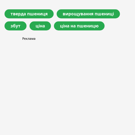
тверда пшениця
вирощування пшениці
збут
ціна
ціна на пшеницю