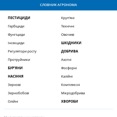
СЛОВНИК АГРОНОМА
ПЕСТИЦИДИ
Круп’яні
Гербіциди
Технічні
Фунгіциди
Овочеві
Інсекциди
ШКІДНИКИ
Регулятори росту
ДОБРИВА
Протруйники
Азотні
БУР’ЯНИ
Фосфорні
НАСІННЯ
Калійні
Зернові
Комплексні
Зернобобові
Мікродобрива
Олійні
ХВОРОБИ