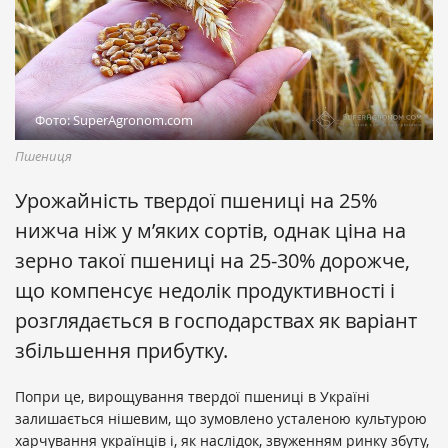
Фото: SuperAgronom.com
Пшениця
Урожайність твердої пшениці на 25%
нижча ніж у м’яких сортів, однак ціна на
зерно такої пшениці на 25-30% дорожче,
що компенсує недолік продуктивності і
розглядається в господарствах як варіант
збільшення прибутку.
Попри це, вирощування твердої пшениці в Україні
залишається нішевим, що зумовлено усталеною культурою
харчування українців і, як наслідок, звуженням ринку збуту,