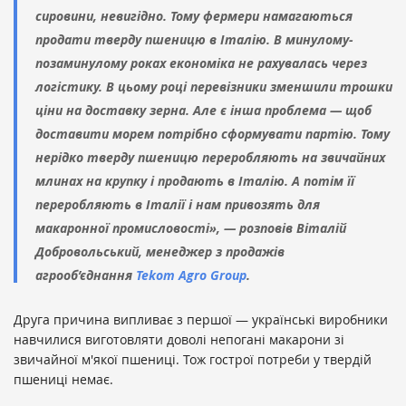
сировини, невигідно. Тому фермери намагаються
продати тверду пшеницю в Італію. В минулому-
позаминулому роках економіка не рахувалась через
логістику. В цьому році перевізники зменшили трошки
ціни на доставку зерна. Але є інша проблема — щоб
доставити морем потрібно сформувати партію. Тому
нерідко тверду пшеницю переробляють на звичайних
млинах на крупку і продають в Італію. А потім її
переробляють в Італії і нам привозять для
макаронної промисловості», — розповів Віталій
Добровольський, менеджер з продажів
агрооб’єднання
Tekom Agro Group
.
Друга причина випливає з першої — українські виробники
навчилися виготовляти доволі непогані макарони зі
звичайної м'якої пшениці. Тож гострої потреби у твердій
пшениці немає.