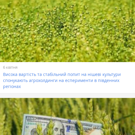
6 квітня
Висока вартість та стабільний попит на нішеві культури
спонукають агрохолдинги на есперименти в південних
регіонах