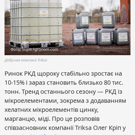
Фото: SuperAgronom.com
Добрива компанії Triksa
Ринок РКД щороку стабільно зростає на
10-15% і зараз становить близько 80 тис.
тонн. Тренд останнього сезону — РКД із
мікроелементами, зокрема з додаванням
хелатних мікроелементів цинку,
марганцю, міді. Про це розповів
співзасновник компанії Triksa Олег Кріп у