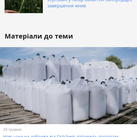
завершення жнив
Матеріали до теми
29 травня
Нові ціни на добрива від ​Ostchem діятимуть протягом