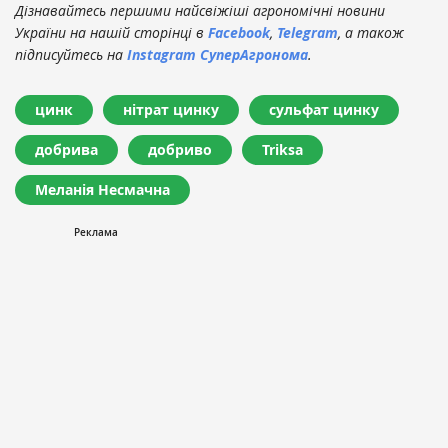
Дізнавайтесь першими найсвіжіші агрономічні новини
України на нашій сторінці в
Facebook
,
Telegram
, а також
підписуйтесь на
Instagram СуперАгронома
.
цинк
нітрат цинку
сульфат цинку
добрива
добриво
Triksa
Меланія Несмачна