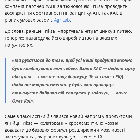
компанія-партнер УАПГ за технологією Triksa проводить
дослідження ефективності нітрат цинку, АТС так КАС в
різних умовах разом з
AgriLab
.
До слова, раніше Triksa імпортувала нітрат цинку з Китаю,
тепер же налагодила його виробництво на власних
потужностях.
«Ми рухаємося до того, щоб усі наші продукти можна
було комбінувати між собою. Взяли КАС — додали сірку
або цинк — і маєте нову формулу. Те ж саме з РКД:
додаєте мікроелементи у будь-якій пропорції —
отримуєте добриво під конкретну задачу», — каже
Олег Кріп.
Саме з такої логіки й з’явився новий напрям у продуктовій
лінійці Triksa — хелатовані мікроелементи. Їх можна
додавати до базових формул, розширюючи можливості
застосування для різних культур і технологій.