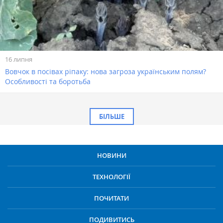
16 липня
Вовчок в посівах ріпаку: нова загроза українським полям?
Особливості та боротьба
БІЛЬШЕ
НОВИНИ
ТЕХНОЛОГІЇ
ПОЧИТАТИ
ПОДИВИТИСЬ