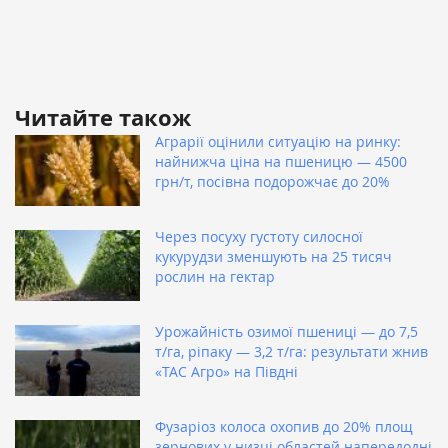
Читайте також
Аграрії оцінили ситуацію на ринку:
найнижча ціна на пшеницю — 4500
грн/т, посівна подорожчає до 20%
Через посуху густоту силосної
кукурудзи зменшують на 25 тисяч
рослин на гектар
Урожайність озимої пшениці — до 7,5
т/га, ріпаку — 3,2 т/га: результати жнив
«ТАС Агро» на Півдні
Фузаріоз колоса охопив до 20% площ
зернових у низці областей напередодні