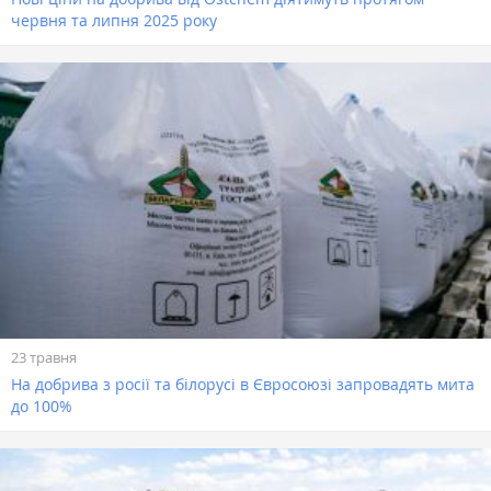
червня та липня 2025 року
23 травня
На добрива з росії та білорусі в Євросоюзі запровадять мита
до 100%