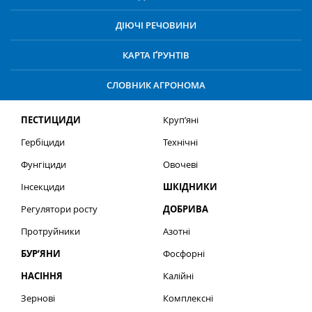
ДІЮЧІ РЕЧОВИНИ
КАРТА ҐРУНТІВ
СЛОВНИК АГРОНОМА
ПЕСТИЦИДИ
Круп’яні
Гербіциди
Технічні
Фунгіциди
Овочеві
Інсекциди
ШКІДНИКИ
Регулятори росту
ДОБРИВА
Протруйники
Азотні
БУР’ЯНИ
Фосфорні
НАСІННЯ
Калійні
Зернові
Комплексні