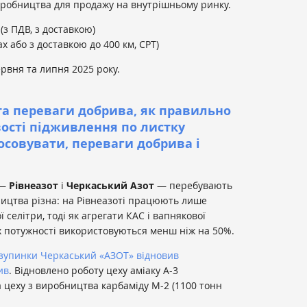
иробництва для продажу на внутрішньому ринку.
(з ПДВ, з доставкою)
х або з доставкою до 400 км, СРТ)
ервня та липня 2025 року.
та переваги добрива, як правильно
вості підживлення по листку
осовувати, переваги добрива і
 —
Рівнеазот
і
Черкаський Азот
— перебувають
ництва різна: на Рівнеазоті працюють лише
 селітри, тоді як агрегати КАС і вапнякової
ах потужності використовуються менш ніж на 50%.
 зупинки Черкаський «АЗОТ» відновив
ив
. Відновлено роботу цеху аміаку А-3
а цеху з виробництва карбаміду М-2 (1100 тонн