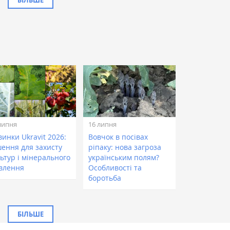
БІЛЬШЕ
липня
16 липня
инки Ukravit 2026:
Вовчок в посівах
шення для захисту
ріпаку: нова загроза
ьтур і мінерального
українським полям?
влення
Особливості та
боротьба
БІЛЬШЕ