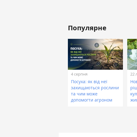
Популярне
4 серпня
22 
Посуха: як від неї
Нов
захищаються рослини
рі
та чим може
кул
допомогти агроном
жи