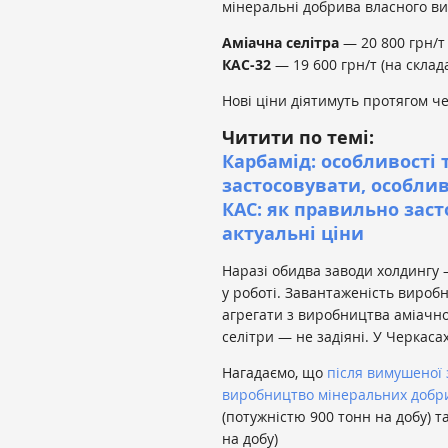
мінеральні добрива власного в
Аміачна селітра
— 20 800 грн/т 
КАС-32
— 19 600 грн/т (на склада
Нові ціни діятимуть протягом ч
Читити по темі:
Карбамід: особливості 
застосовувати, особли
КАС: як правильно заст
актуальні ціни
Наразі обидва заводи холдингу
у роботі. Завантаженість вироб
агрегати з виробництва аміачної
селітри — не задіяні. У Черкас
Нагадаємо, що
після вимушеної
виробництво мінеральних добр
(потужністю 900 тонн на добу) т
на добу)