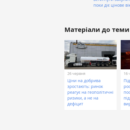
поки діє цінове ві
Матеріали до теми
26 червня
16 
Ціни на добрива
Під
зростають: ринок
ро
реагує на геополітичні
по
ризики, а не на
пі
дефіцит
ви