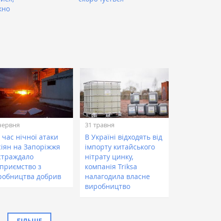
кно
червня
31 травня
 час нічної атаки
В Україні відходять від
сіян на Запоріжжя
імпорту китайського
страждало
нітрату цинку,
дприємство з
компанія Triksa
робництва добрив
налагодила власне
виробництво