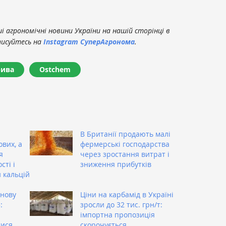
 агрономічні новини України на нашій сторінці в
писуйтесь на
Instagram СуперАгронома
.
рива
Ostchem
В Британії продають малі
вих, а
фермерські господарства
я
через зростання витрат і
сті і
зниження прибутків
н кальцій
знову
Ціни на карбамід в Україні
:
зросли до 32 тис. грн/т:
імпортна пропозиція
ися,
скорочується