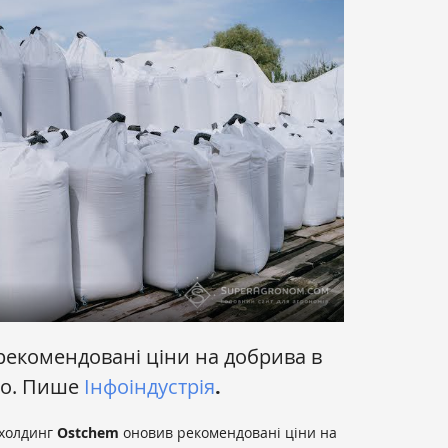
екомендовані ціни на добрива в
го. Пише
Інфоіндустрія
.
 холдинг
Ostchem
оновив рекомендовані ціни на