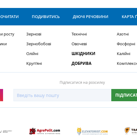
ОЧИТАТИ
ПОДИВИТИСЬ
ДІЮЧІ РЕЧОВИНИ
КАРТА 
и росту
Зернові
Технічні
Азотні
ики
Зернобобові
Овочеві
Фосфорні
Олійні
ШКІДНИКИ
Калійні
Круп’яні
ДОБРИВА
Комплексн
Підписатися на розсилку
ПІДПИСА