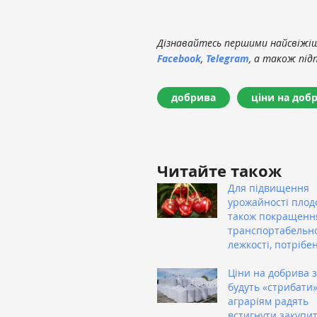
Дізнавайтесь першими найсвіжіші
Facebook
,
Telegram
, а також під
добрива
ціни на доб
Читайте також
Для підвищення
урожайності плодо
також покращенн
транспортабельно
лежкості, потрібе
Ціни на добрива 
будуть «стрибати»
аграріям радять
встигнути закупит