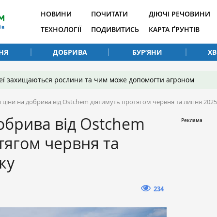
НОВИНИ
ПОЧИТАТИ
ДІЮЧІ РЕЧОВИНИ
ТЕХНОЛОГІЇ
ПОДИВИТИСЬ
КАРТА ҐРУНТІВ
НЯ
ДОБРИВА
БУР’ЯНИ
Х
 неї захищаються рослини та чим може допомогти агроном
 ціни на добрива від ​Ostchem діятимуть протягом червня та липня 202
обрива від ​Ostchem
тягом червня та
ку
234