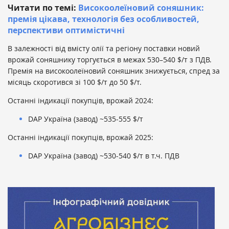
Читати по темі:
Високоолеїновий соняшник:
премія цікава, технологія без особливостей,
перспективи оптимістичні
В залежності від вмісту олії та регіону поставки новий
врожай соняшнику торгується в межах 530–540 $/т з ПДВ.
Премія на високоолеїновий соняшник знижується, спред за
місяць скоротився зі 100 $/т до 50 $/т.
Останні індикації покупців, врожай 2024:
DAP Україна (завод) ~535-555 $/т
Останні індикації покупців, врожай 2025:
DAP Україна (завод) ~530-540 $/т в т.ч. ПДВ