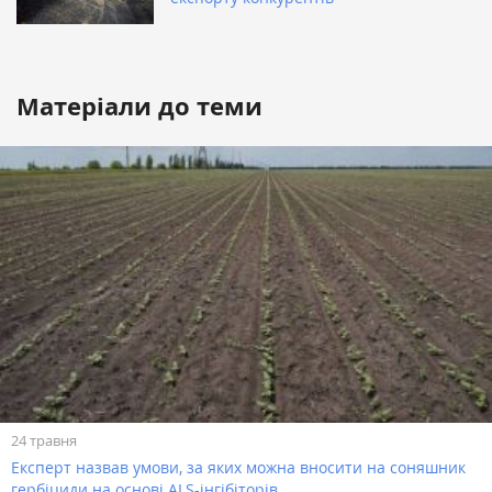
Матеріали до теми
24 травня
Експерт назвав умови, за яких можна вносити на соняшник
гербіциди на основі ALS-інгібіторів