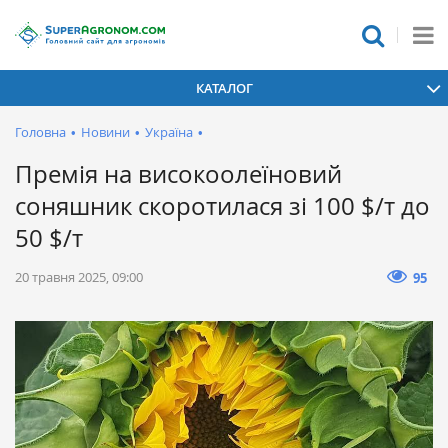
КАТАЛОГ
Головна
•
Новини
•
Україна
•
Премія на високоолеїновий
соняшник скоротилася зі 100 $/т до
50 $/т
20 травня 2025, 09:00
95