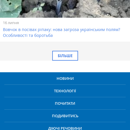
16 липня
Вовчок в посівах ріпаку: нова загроза українським полям?
Особливості та боротьба
БІЛЬШЕ
НОВИНИ
ТЕХНОЛОГІЇ
ПОЧИТАТИ
ПОДИВИТИСЬ
ДІЮЧІ РЕЧОВИНИ