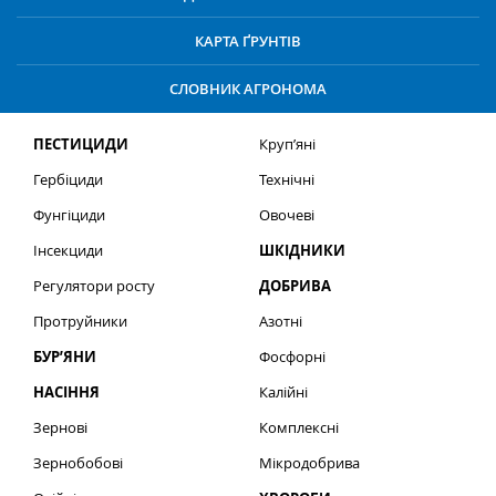
КАРТА ҐРУНТІВ
СЛОВНИК АГРОНОМА
ПЕСТИЦИДИ
Круп’яні
Гербіциди
Технічні
Фунгіциди
Овочеві
Інсекциди
ШКІДНИКИ
Регулятори росту
ДОБРИВА
Протруйники
Азотні
БУР’ЯНИ
Фосфорні
НАСІННЯ
Калійні
Зернові
Комплексні
Зернобобові
Мікродобрива