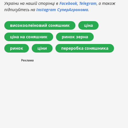
України на нашій сторінці в
Facebook
,
Telegram
, а також
підписуйтесь на
Instagram СуперАгронома
.
високоолеїновий соняшник
ціна
ціна на соняшник
ринок зерна
ринок
ціни
переробка соняшника