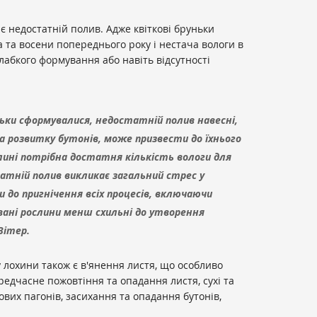
недостатній полив. Адже квіткові бруньки
а та восени попереднього року і нестача вологи в
лабкого формування або навіть відсутності
ьки сформувалися, недостатній полив навесні,
та розвитку бутонів, може призвести до їхнього
лині потрібна достатня кількість вологи для
атній полив викликає загальний стрес у
 до пригнічення всіх процесів, включаючи
вані рослини менш схильні до утворення
Вітер.
лохини також є в'янення листя, що особливо
редчасне пожовтіння та опадання листя, сухі та
ових пагонів, засихання та опадання бутонів,