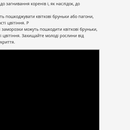
о загнивання коренів і, як наслідок, до
ть пошкоджувати квіткові бруньки або пагони,
ті цвітіння. Р
і заморозки можуть пошкодити квіткові бруньки,
і цвітіння. Захищайте молоді рослини від
криття.