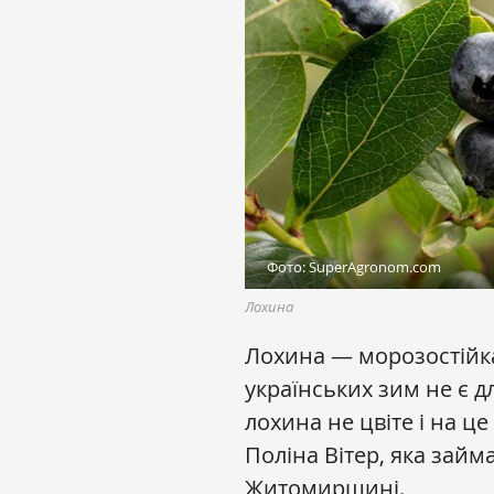
Фото: SuperAgronom.com
Лохина
Лохина — морозостійка
українських зим не є д
лохина не цвіте і на це
Поліна Вітер, яка зай
Житомирщині.