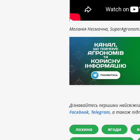
Меланія Несмачна, SuperAgronom
Дізнавайтесь першими найсвіжіші
Facebook
,
Telegram
, а також під
лохина
ягоди
я