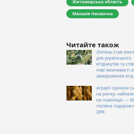
Житомирська область
Меланія Несмачна
Читайте також
Липень став клю
для українського
ягідництва та ств
нові можливості 
заморожених ягід
Аграрії оцінили с
на ринку: найниж
на пшеницю — 450
посівна подорожч
20%