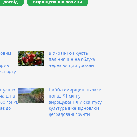
досвід
вирощування лохини
човим
В Україні очікують
падіння цін на яблука
орив
через вищий урожай
експорту
итуацію
На Житомирщині вклали
ча ціна
понад $1 млн у
0 грн/т,
вирощування міскантусу:
ає до
культура вже відновлює
деградовані ґрунти