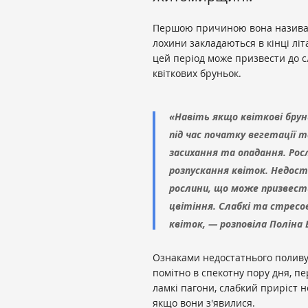
Першою причиною вона називає 
лохини закладаються в кінці літ
цей період може призвести до с
квіткових бруньок.
«Навіть якщо квіткові брун
під час початку вегетації 
засихання та опадання. Рос
розпускання квіток. Недост
рослини, що може призвести
цвітіння. Слабкі та стресо
квіток, — розповіла Поліна 
Ознаками недостатнього поливу 
помітно в спекотну пору дня, пе
ламкі пагони, слабкий приріст н
якщо вони з'явилися.