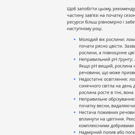
Щоб запобігти цьому, рекоменд
частину зав'язі на початку сезо
ресурси більш рівномірно і заб
наступному році.
Молодий вік рослини: лохин
почати рясно цвісти. Зазв
рослини, а повноцінне цві
Неправильний pH ґрунту: л
Якщо pH вищий, рослина 
речовини, що може призвес
Недостатнє освітлення: л
сонячного світла на день 
рослина росте в тіні, вона
Неправильне обрізування: 
початку весни, видаляючи
Нестача поживних речовин
вплинути на цвітіння. Ре
комплексними добривами д
Надмірний полив або пога