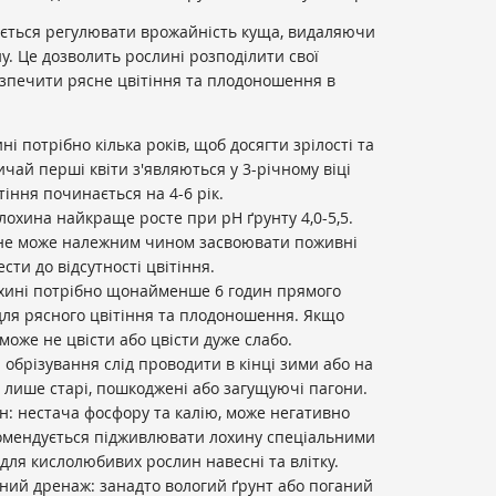
ується регулювати врожайність куща, видаляючи
ну. Це дозволить рослині розподілити свої
езпечити рясне цвітіння та плодоношення в
і потрібно кілька років, щоб досягти зрілості та
ичай перші квіти з'являються у 3-річному віці
тіння починається на 4-6 рік.
охина найкраще росте при pH ґрунту 4,0-5,5.
не може належним чином засвоювати поживні
ти до відсутності цвітіння.
охині потрібно щонайменше 6 годин прямого
для рясного цвітіння та плодоношення. Якщо
 може не цвісти або цвісти дуже слабо.
обрізування слід проводити в кінці зими або на
 лише старі, пошкоджені або загущуючі пагони.
: нестача фосфору та калію, може негативно
комендується підживлювати лохину спеціальними
ля кислолюбивих рослин навесні та влітку.
ний дренаж: занадто вологий ґрунт або поганий