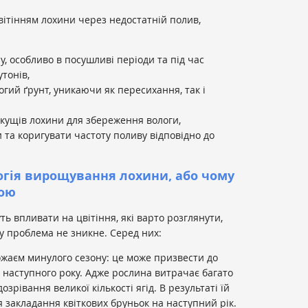
вітінням лохини через недостатній полив,
, особливо в посушливі періоди та під час
тонів,
гий ґрунт, уникаючи як пересихання, так і
 кущів лохини для збереження вологи,
 та коригувати частоту поливу відповідно до
огія вирощування лохини, або чому
ною
ть впливати на цвітіння, які варто розглянути,
у проблема не зникне. Серед них:
аєм минулого сезону: це може призвести до
ти наступного року. Адже рослина витрачає багато
озрівання великої кількості ягід. В результаті їй
 закладання квіткових бруньок на наступний рік.