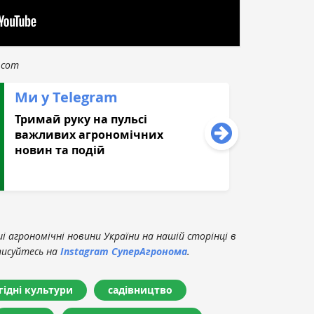
.com
Ми у Telegram
Тримай руку на пульсі
важливих агрономічних
новин та подій
 агрономічні новини України на нашій сторінці в
писуйтесь на
Instagram СуперАгронома
.
гідні культури
садівництво