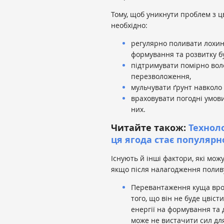
Тому, щоб уникнути проблем з ц
необхідно:
регулярно поливати лохину
формування та розвитку бу
підтримувати помірно воло
перезволоження,
мульчувати ґрунт навколо
враховувати погодні умови
них.
Читайте також:
Технол
ця ягода стає популяр
Існують й інші фактори, які можу
якщо після налагодження полив
Перевантаження куща врож
того, що він не буде цвіс
енергії на формування та д
може не вистачити сил для