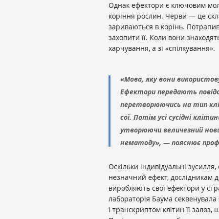
Однак ефектори є ключовим мо
коріння рослин. Черви — це скла
зариваються в корінь. Потрапив
захопити її. Коли вони знаходя
харчування, а зі «спілкування».
«Мова, яку вони використову
Ефектори передають повідо
перетворюючись на тип кліт
сої. Потім усі сусідні кліт
утворюючи величезний новий
нематоду», — пояснює проф
Оскільки індивідуальні зусилля
незначний ефект, дослідникам д
виробляють свої ефектори у стр
лабораторія Баума секвенувала я
і транскриптом клітин її залоз,