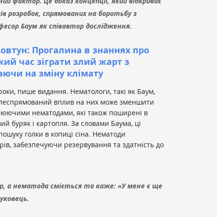
ий фактор. Це доказ концепції, який відкриває
мів розробок, спрямованих на боротьбу з
фесор Баум як співавтор дослідження.
Ковтун: Прогалина в знаннях про
ий час зіграти злий жарт з
ючи на зміну клімату
роки, пише видання. Нематологи, такі як Баум,
цілеспрямований вплив на них може зменшити
орюючими нематодами, які також поширені в
вий буряк і картопля. За словами Баума, ці
пошуку голки в копиці сіна. Нематоди
рів, забезпечуючи резервування та здатність до
р, а нематода сміється та каже: «У мене є ще
уковець.