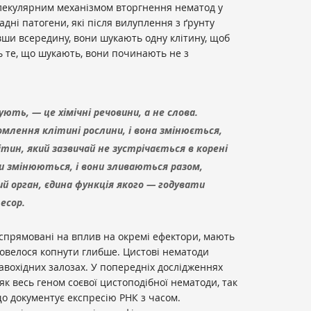
лекулярним механізмом вторгнення нематод у
дні патогени, які після вилуплення з ґрунту
ши всередину, вони шукають одну клітину, щоб
ть те, що шукають, вони починають не з
ють, — це хімічні речовини, а не слова.
млення клітині рослини, і вона змінюється,
ин, який зазвичай не зустрічається в корені
ини змінюються, і вони зливаються разом,
 орган, єдина функція якого — годувати
есор.
, спрямовані на вплив на окремі ефектори, мають
овелося копнути глибше. Цистові нематоди
авохідних залозах. У попередніх дослідженнях
к весь геном соєвої цистоподібної нематоди, так
 що документує експресію РНК з часом.