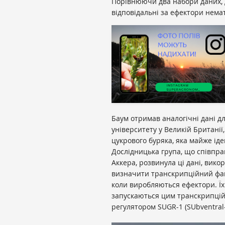
Порівнюючи два набори даних, д
відповідальні за ефектори немат
Баум отримав аналогічні дані д
університету у Великій Британі
цукрового буряка, яка майже ід
Дослідницька група, що співпра
Аккера, розвинула ці дані, вик
визначити транскрипційний факт
коли виробляються ефектори. Їх
запускаються цим транскрипці
регулятором SUGR-1 (SUbventral-