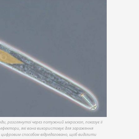
ди, розглянутої через потужний мікроскоп, показує її
 ефектори, які вона використовує для зараження
о цифровим способом відредаговано, щоб виділити