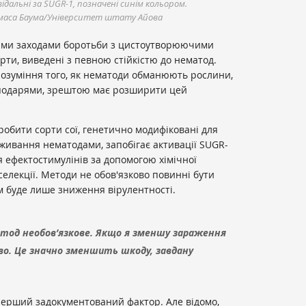
ідальні за SUGR-1, позначені синім кольором.
маса Баума/Університет штату Айова
ними заходами боротьби з цистоутворюючими
орти, виведені з певною стійкістю до нематод.
озуміння того, як нематоди обманюють рослини,
сподарями, зрештою має розширити цей
робити сорти сої, генетично модифіковані для
оживання нематодами, запобігає активації SUGR-
я ефектостимулінів за допомогою хімічної
селекції. Методи не обов'язково повинні бути
м буде лише зниження вірулентності.
атод необов’язкове. Якщо я зменшу зараження
во. Це значно зменшить шкоду, завдану
перший задокументований фактор. Але відомо,