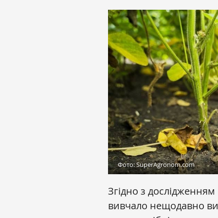
Фото: SuperAgronom.com
Згідно з дослідженням 
вивчало нещодавно вия