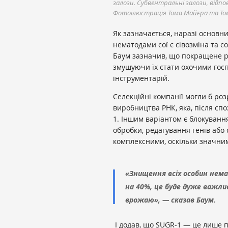
залози. Субвентральні залози, відпов
Фотоілюстрація Тома Майєра та То
Як зазначається, наразі основ
нематодами сої є сівозміна та с
Баум зазначив, що покращене р
змушуючи їх стати охочими го
інструментарій.
Селекційні компанії могли б роз
виробництва РНК, яка, після сп
1. Іншим варіантом є блокуванн
обробки, редагування генів або 
комплексними, оскільки значни
«Знищення всіх особин нем
на 40%, це буде дуже важли
врожаю», — сказав Баум.
І додав, що SUGR-1 — це лише 