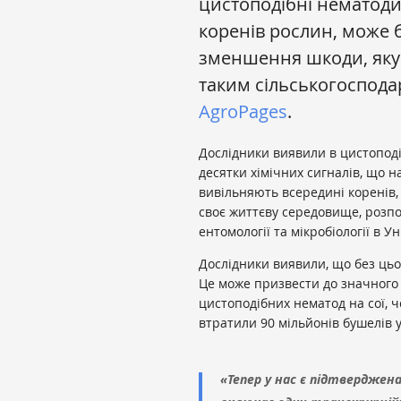
цистоподібні нематод
коренів рослин, може
зменшення шкоди, яку
таким сільськогоспода
AgroPages
.
Дослідники виявили в цистоподі
десятки хімічних сигналів, що н
вивільняють всередині коренів,
своє життєву середовище, розпов
ентомології та мікробіології в У
Дослідники виявили, що без ць
Це може призвести до значного 
цистоподібних нематод на сої, 
втратили 90 мільйонів бушелів
«Тепер у нас є підтверджен