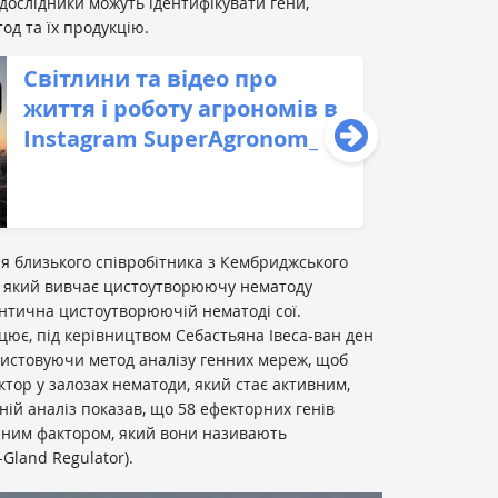
ослідники можуть ідентифікувати гени,
од та їх продукцію.
Світлини та відео про
життя і роботу агрономів в
Instagram SuperAgronom_
ля близького співробітника з Кембриджського
ї, який вивчає цистоутворюючу нематоду
ентична цистоутворюючій нематоді сої.
цює, під керівництвом Себастьяна Івеса-ван ден
ористовуючи метод аналізу генних мереж, щоб
ор у залозах нематоди, який стає активним,
ній аналіз показав, що 58 ефекторних генів
йним фактором, який вони називають
Gland Regulator).