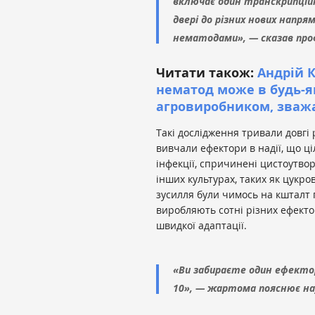
включає один транскрипційн
двері до різних нових напря
нематодами», — сказав про
Читати також:
Андрій 
нематод може в будь-як
агровиробником, зважа
Такі дослідження тривали довгі 
вивчали ефектори в надії, що 
інфекції, спричинені цистоутв
інших культурах, таких як цукро
зусилля були чимось на кшталт 
виробляють сотні різних ефекто
швидкої адаптації.
«Ви забираєте один ефекто
10», — жартома пояснює на