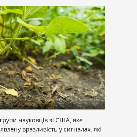
групи науковців зі США, яке
влену вразливість у сигналах, які