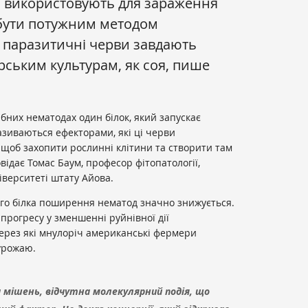
и використовують для зараження
 бути потужним методом
 паразитичні черви завдають
рським культурам, як соя, пише
бних нематодах один білок, який запускає
азиваються ефекторами, які ці черви
 щоб захопити рослинні клітини та створити там
ідає Томас Баум, професор фітопатології,
ніверситеті штату Айова.
ого білка поширення нематод значно знижується.
прогресу у зменшенні руйнівної дії
через які мнулоріч американські фермери
 урожаю.
а мішень, відчутна молекулярний подія, що