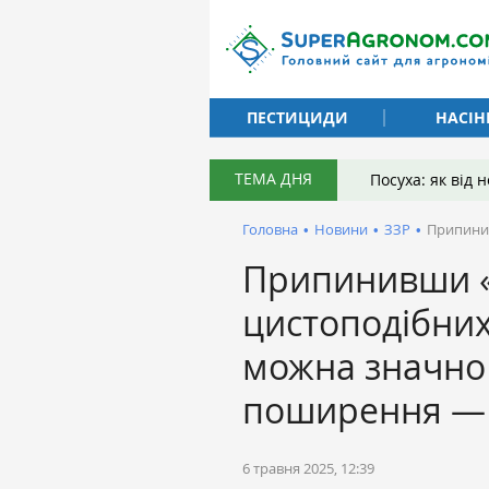
ПЕСТИЦИДИ
НАСІН
ТЕМА ДНЯ
Посуха: як від
Головна
•
Новини
•
ЗЗР
•
Припинив
Припинивши «
цистоподібних
можна значно 
поширення — 
6 травня 2025, 12:39