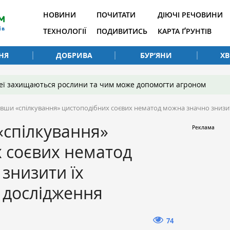
НОВИНИ
ПОЧИТАТИ
ДІЮЧІ РЕЧОВИНИ
ТЕХНОЛОГІЇ
ПОДИВИТИСЬ
КАРТА ҐРУНТІВ
НЯ
ДОБРИВА
БУР’ЯНИ
Х
 неї захищаються рослини та чим може допомогти агроном
ши «спілкування» цистоподібних соєвих нематод можна значно знизи
спілкування»
 соєвих нематод
знизити їх
дослідження
74