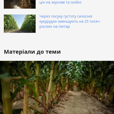
цін на зернові та олійні
Через посуху густоту силосної
кукурудзи зменшують на 25 тисяч
рослин на гектар
Матеріали до теми