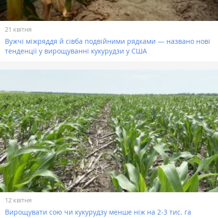
21 квітня
Вужчі міжряддя й сівба подвійними рядками — названо нові
тенденції у вирощуванні кукурудзи у США
12 квітня
Вирощувати сою чи кукурудзу менше ніж на 2-3 тис. га