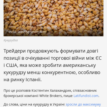
Фото: SuperAgronom.com
Кукурудза
Трейдери продовжують формувати довгі
позиції в очікуванні торгової війни між ЄС
і США, яка може зробити американську
кукурудзу менш конкурентною, особливо
на ринку Іспанії.
Про це розповів Костянтин Халахандрик, співзасновник
брокерської компанії White Brokers, пише
Latifundist.com
.
До слова, ціни на кукурудзу в Україні
зросли до максимуму