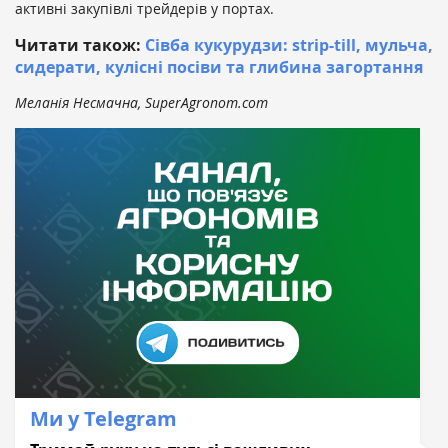
активні закупівлі трейдерів у портах.
Читати також:
Сівба кукурудзи: strip-till, мульча,
сидерати, кулісні посіви та глибина загортання
Меланія Несмачна, SuperAgronom.com
Ми у Telegram