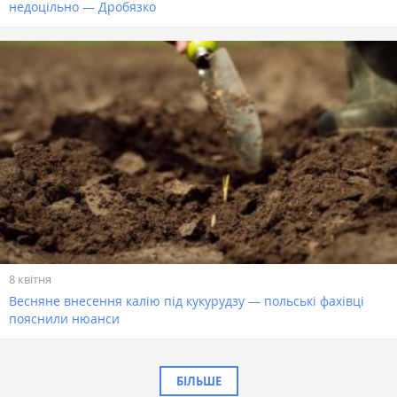
недоцільно — Дробязко
8 квітня
Весняне внесення калію під кукурудзу — польські фахівці
пояснили нюанси
БІЛЬШЕ