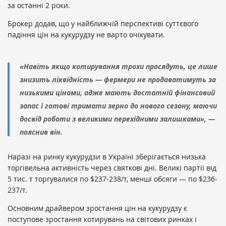
за останні 2 роки.
Брокер додав, що у найближчій перспективі суттєвого
падіння цін на кукурудзу не варто очікувати.
«Навіть якщо котирування трохи просядуть, це лише
знизить ліквідність — фермери не продаватимуть за
низькими цінами, адже мають достатній фінансовий
запас і готові тримати зерно до нового сезону, маючи
досвід роботи з великими перехідними залишками», —
пояснив він.
Наразі на ринку кукурудзи в Україні зберігається низька
торгівельна активність через святкові дні. Великі партії від
5 тис. т торгувалися по $237-238/т, менші обсяги — по $236-
237/т.
Основним драйвером зростання цін на кукурудзу є
поступове зростання котирувань на світових ринках і