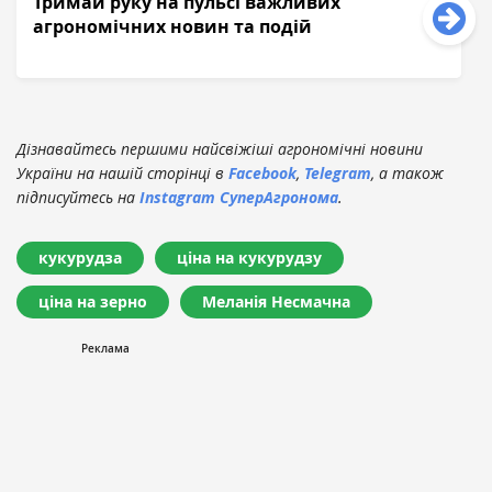
Тримай руку на пульсі важливих
агрономічних новин та подій
Дізнавайтесь першими найсвіжіші агрономічні новини
України на нашій сторінці в
Facebook
,
Telegram
, а також
підписуйтесь на
Instagram СуперАгронома
.
кукурудза
ціна на кукурудзу
ціна на зерно
Меланія Несмачна