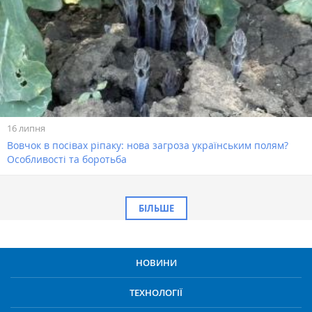
16 липня
Вовчок в посівах ріпаку: нова загроза українським полям?
Особливості та боротьба
БІЛЬШЕ
НОВИНИ
ТЕХНОЛОГІЇ