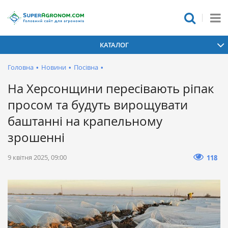
КАТАЛОГ
Головна
•
Новини
•
Посівна
•
На Херсонщини пересівають ріпак
просом та будуть вирощувати
баштанні на крапельному
зрошенні
9 квітня 2025, 09:00
118