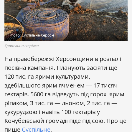
Фото: Суспільне Херсон
Крапельна стрічка
На правобережжі Херсонщини в розпалі
посівна кампанія. Планують засіяти ще
120 тис. га ярими культурами,
здебільшого ярим ячменем — 17 тисяч
гектарів. 5600 га відведуть під горох, ярим
ріпаком, 3 тис. га — льоном, 2 тис. га —
кукурудзою і навіть 100 гектарів у
Кочубеївській громаді піде під сою. Про це
пише
Суспільне
.