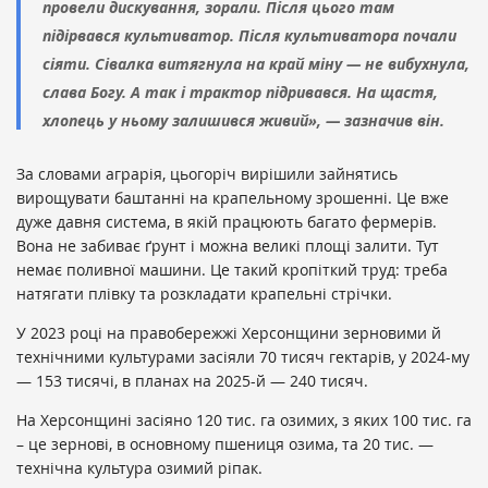
провели дискування, зорали. Після цього там
підірвався культиватор. Після культиватора почали
сіяти. Сівалка витягнула на край міну — не вибухнула,
слава Богу. А так і трактор підривався. На щастя,
хлопець у ньому залишився живий
»,
— зазначив він.
За словами аграрія, цьогоріч вирішили зайнятись
вирощувати баштанні на крапельному зрошенні. Це вже
дуже давня система, в якій працюють багато фермерів.
Вона не забиває ґрунт і можна великі площі залити. Тут
немає поливної машини. Це такий кропіткий труд: треба
натягати плівку та розкладати крапельні стрічки.
У 2023 році на правобережжі Херсонщини зерновими й
технічними культурами засіяли 70 тисяч гектарів, у 2024-му
— 153 тисячі, в планах на 2025-й — 240 тисяч.
На Херсонщині засіяно 120 тис. га озимих, з яких 100 тис. га
– це зернові, в основному пшениця озима, та 20 тис. —
технічна культура озимий ріпак.