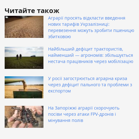
Читайте також
Аграрії просять відкласти введення
нових тарифів Укрзалізниці:
перевезення можуть зробити пшеницю
збитковою
Найбільший дефіцит трактористів,
найменший — агрономів: збільшується
нестача працівників через мобілізацію
У росії загострюється аграрна криза
через дефіцит пального та проблеми з
експортом
На Запоріжжі аграрії скорочують
посіви через атаки FPV-дронів і
мінування полів