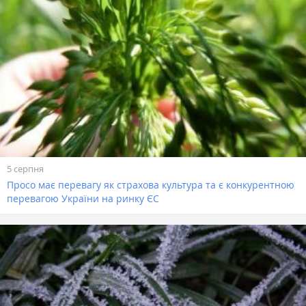
5 серпня
Просо має перевагу як страхова культура та є конкурентною
перевагою України на ринку ЄС