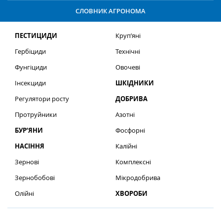
СЛОВНИК АГРОНОМА
ПЕСТИЦИДИ
Круп’яні
Гербіциди
Технічні
Фунгіциди
Овочеві
Інсекциди
ШКІДНИКИ
Регулятори росту
ДОБРИВА
Протруйники
Азотні
БУР’ЯНИ
Фосфорні
НАСІННЯ
Калійні
Зернові
Комплексні
Зернобобові
Мікродобрива
Олійні
ХВОРОБИ