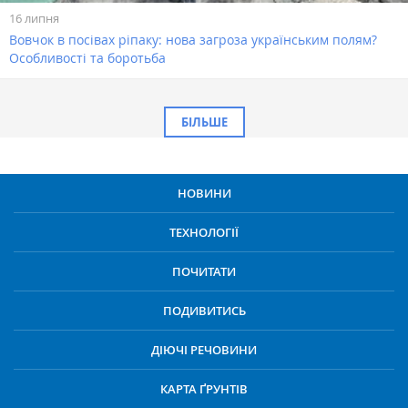
16 липня
Вовчок в посівах ріпаку: нова загроза українським полям?
Особливості та боротьба
БІЛЬШЕ
НОВИНИ
ТЕХНОЛОГІЇ
ПОЧИТАТИ
ПОДИВИТИСЬ
ДІЮЧІ РЕЧОВИНИ
КАРТА ҐРУНТІВ