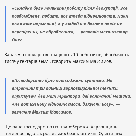
«
Складно було починати роботу після деокупації. Все
розбомблене, побите, все треба відновлювати. Наші
поля вже нормальні, а у людей ще багато полів не
перевірених, не оброблених
»,
— розповів механізатор
Олег.
Зараз у господарстві працюють 10 робітників, обробляють
тисячу гектарів землі, говорить Максим Максимов.
«
Господарство було пошкоджено суттєво. Ми
втратили три одиниці зернозбиральної техніки,
оприскувач, два малі трактори, дві вантажні машини.
Але потихеньку відновлюємося, дякуючи Богу
»,
—
зазначив Максим Максимов.
Ще одне господарство на правобережжі Херсонщини
потерпає від атак російських безпілотників. Один з них