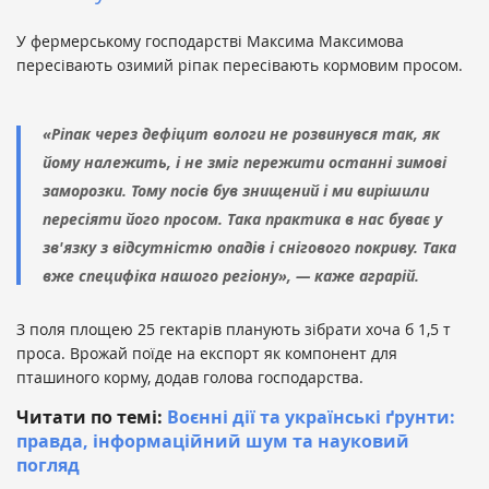
У фермерському господарстві Максима Максимова
пересівають озимий ріпак пересівають кормовим просом.
«
Ріпак через дефіцит вологи не розвинувся так, як
йому належить, і не зміг пережити останні зимові
заморозки. Тому посів був знищений і ми вирішили
пересіяти його просом. Така практика в нас буває у
зв'язку з відсутністю опадів і снігового покриву. Така
вже специфіка нашого регіону
»,
— каже аграрій.
З поля площею 25 гектарів планують зібрати хоча б 1,5 т
проса. Врожай поїде на експорт як компонент для
пташиного корму, додав голова господарства.
Читати по темі:
Воєнні дії та українські ґрунти:
правда, інформаційний шум та науковий
погляд