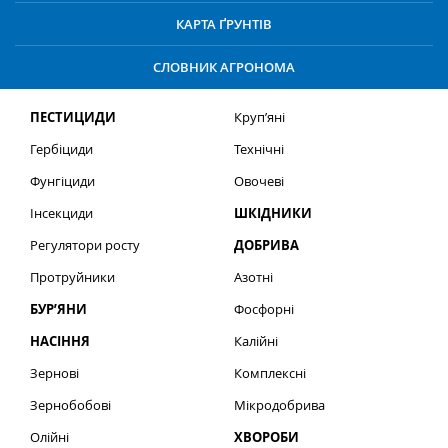
КАРТА ҐРУНТІВ
СЛОВНИК АГРОНОМА
ПЕСТИЦИДИ
Круп’яні
Гербіциди
Технічні
Фунгіциди
Овочеві
Інсекциди
ШКІДНИКИ
Регулятори росту
ДОБРИВА
Протруйники
Азотні
БУР’ЯНИ
Фосфорні
НАСІННЯ
Калійні
Зернові
Комплексні
Зернобобові
Мікродобрива
Олійні
ХВОРОБИ