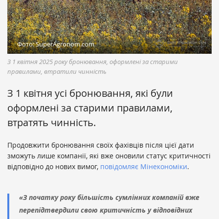
Фото: SuperAgronom.com
З 1 квітня 2025 року бронювання, оформлені за старими
правилами, втратили чинність
З 1 квітня усі бронювання, які були
оформлені за старими правилами,
втратять чинність.
Продовжити бронювання своїх фахівців після цієї дати
зможуть лише компанії, які вже оновили статус критичності
відповідно до нових вимог,
повідомляє Мінекономіки
.
«З початку року більшість сумлінних компаній вже
перепідтвердили свою критичність у відповідних