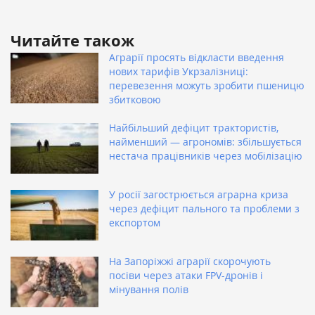
Читайте також
Аграрії просять відкласти введення
нових тарифів Укрзалізниці:
перевезення можуть зробити пшеницю
збитковою
Найбільший дефіцит трактористів,
найменший — агрономів: збільшується
нестача працівників через мобілізацію
У росії загострюється аграрна криза
через дефіцит пального та проблеми з
експортом
На Запоріжжі аграрії скорочують
посіви через атаки FPV-дронів і
мінування полів