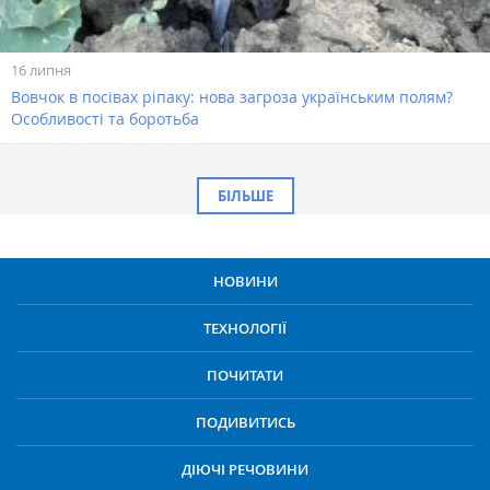
16 липня
Вовчок в посівах ріпаку: нова загроза українським полям?
Особливості та боротьба
БІЛЬШЕ
НОВИНИ
ТЕХНОЛОГІЇ
ПОЧИТАТИ
ПОДИВИТИСЬ
ДІЮЧІ РЕЧОВИНИ