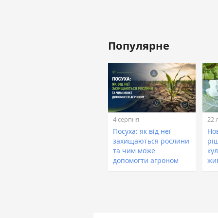
Популярне
4 серпня
22 
Посуха: як від неї
Нов
захищаються рослини
рі
та чим може
кул
допомогти агроном
жи