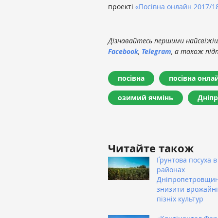
проекті
«Посівна онлайн 2017/1
Дізнавайтесь першими найсвіжіші
Facebook
,
Telegram
, а також під
посівна
посівна онла
озимий ячмінь
Дніпр
Читайте також
Ґрунтова посуха в
районах
Дніпропетровщи
знизити врожайні
пізніх культур