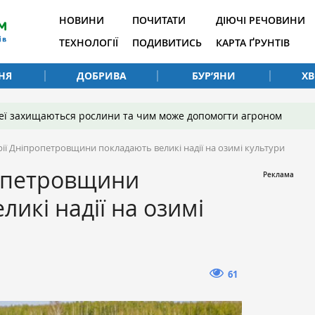
НОВИНИ
ПОЧИТАТИ
ДІЮЧІ РЕЧОВИНИ
ТЕХНОЛОГІЇ
ПОДИВИТИСЬ
КАРТА ҐРУНТІВ
НЯ
ДОБРИВА
БУР’ЯНИ
Х
 неї захищаються рослини та чим може допомогти агроном
рії Дніпропетровщини покладають великі надії на озимі культури
ропетровщини
икі надії на озимі
61