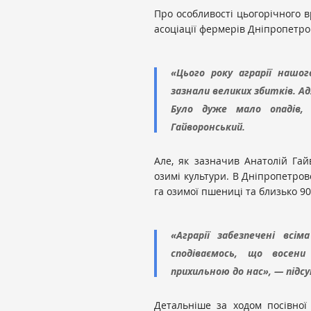
Про особливості цьогорічного 
асоціації фермерів Дніпропетров
«Цього року аграрії нашог
зазнали великих збитків. Ад
Було дуже мало опадів,
Гайворонський.
Але, як зазначив Анатолій Гай
озимі культури. В Дніпропетров
га озимої пшениці та близько 9
«Аграрії забезпечені всі
сподіваємось, що восен
прихильною до нас», — підс
Детальніше за ходом посівної