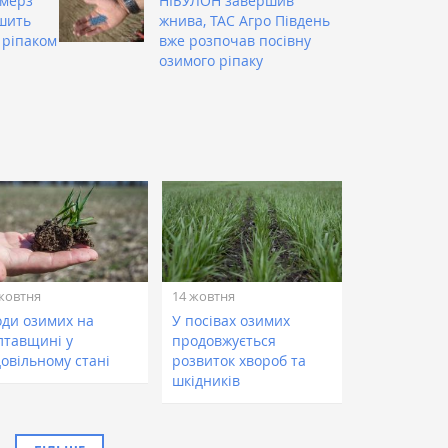
рмерз
НІБУЛОН завершив
ьшить
жнива, ТАС Агро Південь
 ріпаком
вже розпочав посівну
озимого ріпаку
жовтня
14 жовтня
оди озимих на
У посівах озимих
лтавщині у
продовжується
довільному стані
розвиток хвороб та
шкідників