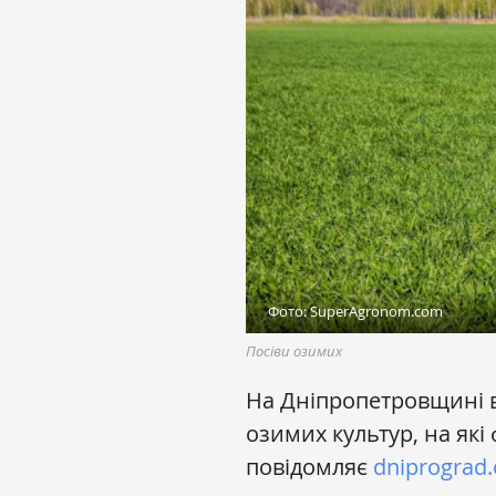
Фото: SuperAgronom.com
Посіви озимих
На Дніпропетровщині в
озимих культур, на які
повідомляє
dniprograd.