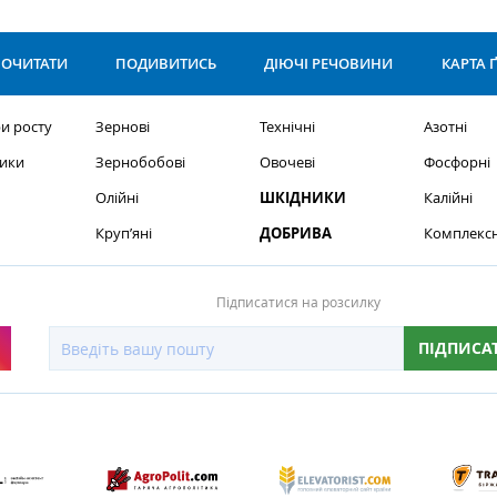
ОЧИТАТИ
ПОДИВИТИСЬ
ДІЮЧІ РЕЧОВИНИ
КАРТА 
и росту
Зернові
Технічні
Азотні
ики
Зернобобові
Овочеві
Фосфорні
Олійні
ШКІДНИКИ
Калійні
Круп’яні
ДОБРИВА
Комплексн
Підписатися на розсилку
ПІДПИСА