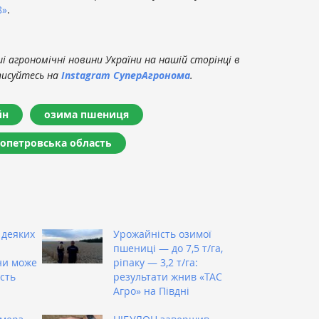
8»
.
 агрономічні новини України на нашій сторінці в
писуйтесь на
Instagram СуперАгронома
.
йн
озима пшениця
опетровська область
 деяких
Урожайність озимої
пшениці — до 7,5 т/га,
ни може
ріпаку — 3,2 т/га:
сть
результати жнив «ТАС
Агро» на Півдні