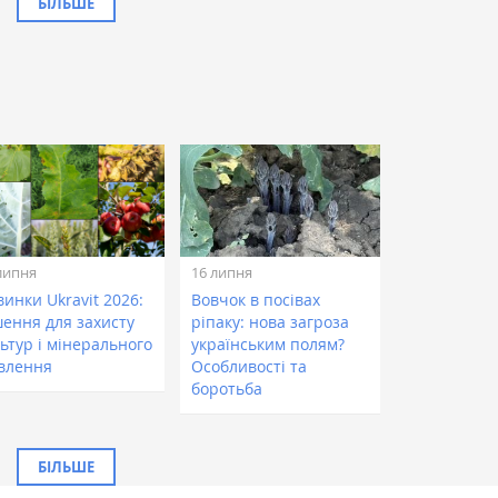
БІЛЬШЕ
липня
16 липня
инки Ukravit 2026:
Вовчок в посівах
шення для захисту
ріпаку: нова загроза
ьтур і мінерального
українським полям?
влення
Особливості та
боротьба
БІЛЬШЕ