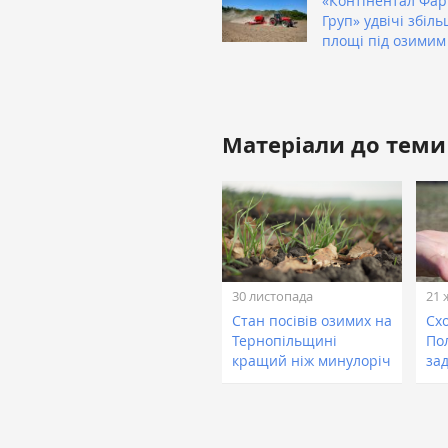
«Контінентал Фа
Груп» удвічі збіл
площі під озимим
Матеріали до теми
30 листопада
21 
Стан посівів озимих на
Сх
Тернопільщині
По
кращий ніж минулоріч
за