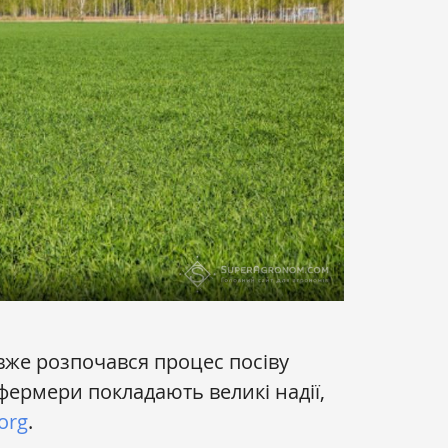
же розпочався процес посіву
 фермери покладають великі надії,
org
.