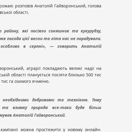
врожаю розповів Анатолій Гайворонський, голова
ської області.
о району, які посіяли соняшник та кукурудзу,
же погода цієї весни та літа нас не порадувала.
 особливо в серпні», — говорить Анатолій
воронський, аграрії покладають великі надії на
ській області планується посіяти близько 500 тис
0 тис га озимого ячменю.
ма необхідними добривами та технікою. Тому
и та взимку природа все-таки буде більш
умував Анатолій Гайворонський.
 кампанії можна простежити у новому онлайн-