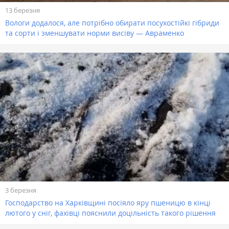
13 березня
Вологи додалося, але потрібно обирати посухостійкі гібриди
та сорти і зменшувати норми висіву — Авраменко
3 березня
Господарство на Харківщині посіяло яру пшеницю в кінці
лютого у сніг, фахівці пояснили доцільність такого рішення