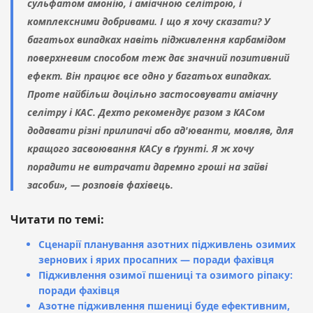
сульфатом амонію, і аміачною селітрою, і
комплексними добривами. І що я хочу сказати? У
багатьох випадках навіть підживлення карбамідом
поверхневим способом теж дає значний позитивний
ефект. Він працює все одно у багатьох випадках.
Проте найбільш доцільно застосовувати аміачну
селітру і КАС. Дехто рекомендує разом з КАСом
додавати різні прилипачі або ад'юванти, мовляв, для
кращого засвоювання КАСу в ґрунті. Я ж хочу
порадити не витрачати даремно гроші на зайві
засоби», — розповів фахівець.
Читати по темі:
Сценарії планування азотних підживлень озимих
зернових і ярих просапних — поради фахівця
Підживлення озимої пшениці та озимого ріпаку:
поради фахівця
Азотне підживлення пшениці буде ефективним,