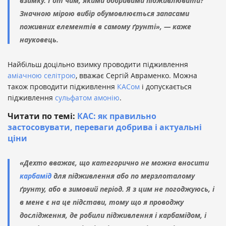
взимку. І от чим, якими добривами підживлювати?
Значною мірою вибір обумовлюється запасами
поживних елементів в самому ґрунті», — каже
науковець.
Найбільш доцільно взимку проводити підживлення
аміачною селітрою
, вважає Сергій Авраменко. Можна
також проводити підживлення
КАСом
і допускається
підживлення
сульфатом амонію
.
Читати по темі:
КАС: як правильно
застосовувати, переваги добрива і актуальні
ціни
«Дехто вважає, що категорично не можна вносити
карбамід
для підживлення або по мерзлоталому
ґрунту, або в зимовий період. Я з цим не погоджуюсь, і
в мене є на це підстави, тому що я проводжу
дослідження, де робили підживлення і карбамідом, і