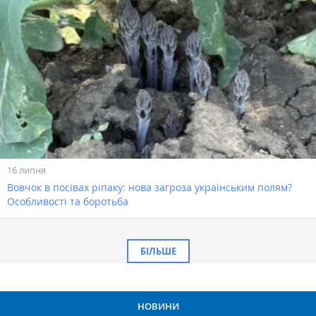
16 липня
Вовчок в посівах ріпаку: нова загроза українським полям?
Особливості та боротьба
БІЛЬШЕ
НОВИНИ