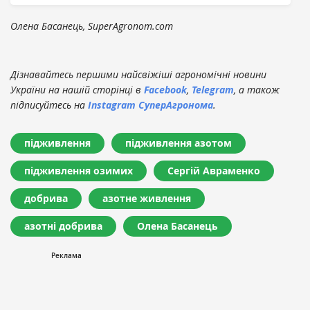
Олена Басанець, SuperAgronom.com
Дізнавайтесь першими найсвіжіші агрономічні новини
України на нашій сторінці в
Facebook
,
Telegram
, а також
підписуйтесь на
Instagram СуперАгронома
.
підживлення
підживлення азотом
підживлення озимих
Сергій Авраменко
добрива
азотне живлення
азотні добрива
Олена Басанець