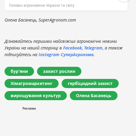
Головні агроновини України та світу
Олена Басанець, SuperAgronom.com
Дізнавайтесь першими найсвіжіші агрономічні новини
України на нашій сторінці в
Facebook
,
Telegram
, а також
підписуйтесь на
Instagram СуперАгронома
.
бур'яни
захист рослин
Хімагромаркетинг
гербіцидний захист
вирощування культур
Олена Басанець