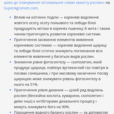
шлях до планування оптимальної схеми захисту рослин»
на
SuperAgronom.com
.
Вплив на клітинні поділи — кореневі виділення
жовтого осоту, осоту польового та лободи білої
придушують мітози в коренях пшениці й жита і таким
чином пригнічують розвиток кореневої системи.
Пригнічення засвоєння елементів живлення
кореневою системою — кореневі виділення щириці
та лободи білої істотно знижують поглинання всіх
елементів живлення у багатьох видів рослин.
Зниження рівня фотосинтезу — скополетин, який
продукує щириця, пов’язує вуглекислий газ повітря в
посівах соняшника, і при масовому засміченні посіву
щирицею може знижувати рівень фотосинтезу в
нього на 51%.
Пригнічення рівня дихання — цілий ряд виділень
рослин (бензойна кислота, кумарини, скополетин і
деякі інші) є інгібіторами дихального процесу і
можуть знижувати його на 90%.
Порушення водного балансу рослин — за допомогою