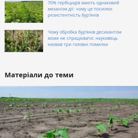
70% гербіцидів мають однаковий
механізм дії: чому це посилює
резистентність бур'янів
Чому обробка бур’янів десикантом
може не спрацювати: науковець
назвав три головні помилки
Матеріали до теми