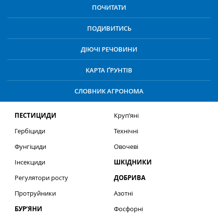
ПОЧИТАТИ
ПОДИВИТИСЬ
ДІЮЧІ РЕЧОВИНИ
КАРТА ҐРУНТІВ
СЛОВНИК АГРОНОМА
ПЕСТИЦИДИ
Круп’яні
Гербіциди
Технічні
Фунгіциди
Овочеві
Інсекциди
ШКІДНИКИ
Регулятори росту
ДОБРИВА
Протруйники
Азотні
БУР’ЯНИ
Фосфорні