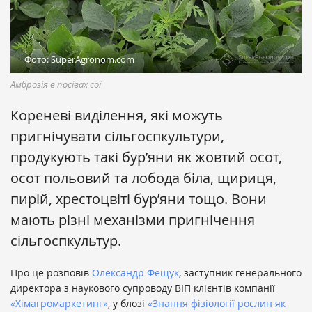
Фото: SuperAgronom.com
Амброзія в посівах сої
Кореневі виділення, які можуть
пригнічувати сільгоспкультури,
продукують такі бур’яни як жовтий осот,
осот польовий та лобода біла, щириця,
пирій, хрестоцвіті бур’яни тощо. Вони
мають різні механізми пригнічення
сільгоспкультур.
Про це розповів
Олександр Фещук
, заступник генерального
директора з наукового супроводу ВІП клієнтів компанії
«Хімагромаркетинг»
, у блозі
«Знання фізіології рослин як