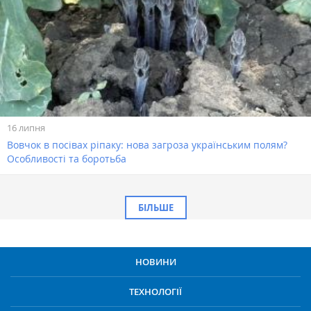
16 липня
Вовчок в посівах ріпаку: нова загроза українським полям?
Особливості та боротьба
БІЛЬШЕ
НОВИНИ
ТЕХНОЛОГІЇ