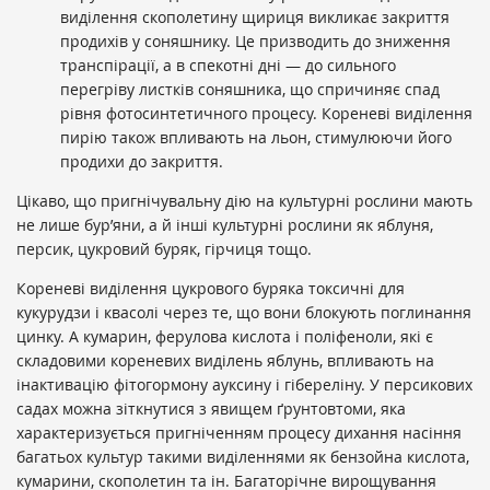
виділення скополетину щириця викликає закриття
продихів у соняшнику. Це призводить до зниження
транспірації, а в спекотні дні — до сильного
перегріву листків соняшника, що спричиняє спад
рівня фотосинтетичного процесу. Кореневі виділення
пирію також впливають на льон, стимулюючи його
продихи до закриття.
Цікаво, що пригнічувальну дію на культурні рослини мають
не лише бур’яни, а й інші культурні рослини як яблуня,
персик, цукровий буряк, гірчиця тощо.
Кореневі виділення цукрового буряка токсичні для
кукурудзи і квасолі через те, що вони блокують поглинання
цинку. А кумарин, ферулова кислота і поліфеноли, які є
складовими кореневих виділень яблунь, впливають на
інактивацію фітогормону ауксину і гібереліну. У персикових
садах можна зіткнутися з явищем ґрунтовтоми, яка
характеризується пригніченням процесу дихання насіння
багатьох культур такими виділеннями як бензойна кислота,
кумарини, скополетин та ін. Багаторічне вирощування