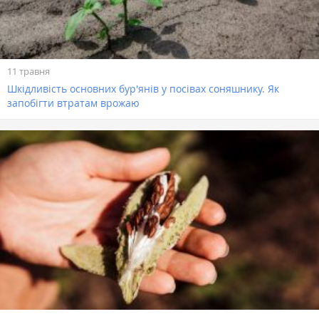
11 травня
Шкідливість основних бур'янів у посівах соняшнику. Як
запобігти втратам врожаю