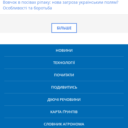
Вовчок в посівах ріпаку: нова загроза українським полям?
Особливості та боротьба
БІЛЬШЕ
НОВИНИ
ТЕХНОЛОГІЇ
ПОЧИТАТИ
ПОДИВИТИСЬ
ДІЮЧІ РЕЧОВИНИ
КАРТА ҐРУНТІВ
СЛОВНИК АГРОНОМА