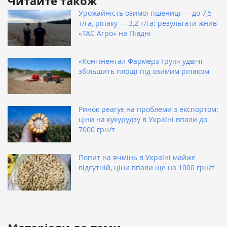
Читайте також
Урожайність озимої пшениці — до 7,5
т/га, ріпаку — 3,2 т/га: результати жнив
«ТАС Агро» на Півдні
«Контінентал Фармерз Груп» удвічі
збільшить площі під озимим ріпаком
Ринок реагує на проблеми з експортом:
ціни на кукурудзу в Україні впали до
7000 грн/т
Попит на ячмінь в Україні майже
відсутній, ціни впали ще на 1000 грн/т