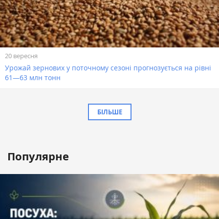
20 вересня
Урожай зернових у поточному сезоні прогнозується на рівні
61—63 млн тонн
БІЛЬШЕ
Популярне