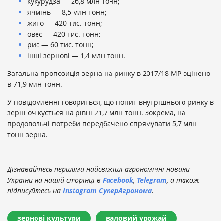
кукурудза — 26,8 млн тонн;
ячмінь — 8,5 млн тонн;
жито — 420 тис. тонн;
овес — 420 тис. тонн;
рис — 60 тис. тонн;
інші зернові — 1,4 млн тонн.
Загальна пропозиція зерна на ринку в 2017/18 МР оцінено
в 71,9 млн тонн.
У повідомленні говориться, що попит внутрішнього ринку в
зерні очікується на рівні 21,7 млн ​​тонн. Зокрема, на
продовольчі потреби передбачено спрямувати 5,7 млн ​​
тонн зерна.
Дізнавайтесь першими найсвіжіші агрономічні новини
України на нашій сторінці в
Facebook
,
Telegram
, а також
підписуйтесь на
Instagram СуперАгронома
.
зернові культури
валовий урожай