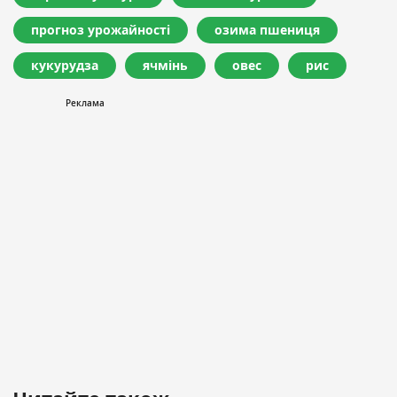
прогноз урожайності
озима пшениця
кукурудза
ячмінь
овес
рис