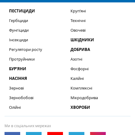
ПЕСТИЦИДИ
Круп’яні
Гербіциди
Технічні
Фунгіциди
Овочеві
Інсекциди
ШКІДНИКИ
Регулятори росту
ДОБРИВА
Протруйники
Азотні
БУР’ЯНИ
Фосфорні
НАСІННЯ
Калійні
Зернові
Комплексні
Зернобобові
Мікродобрива
Олійні
ХВОРОБИ
Ми в соціальних мережах