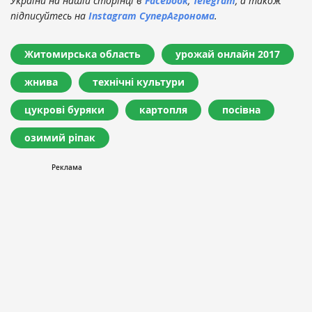
України на нашій сторінці в
Facebook
,
Telegram
, а також
підписуйтесь на
Instagram СуперАгронома
.
Житомирська область
урожай онлайн 2017
жнива
технічні культури
цукрові буряки
картопля
посівна
озимий ріпак