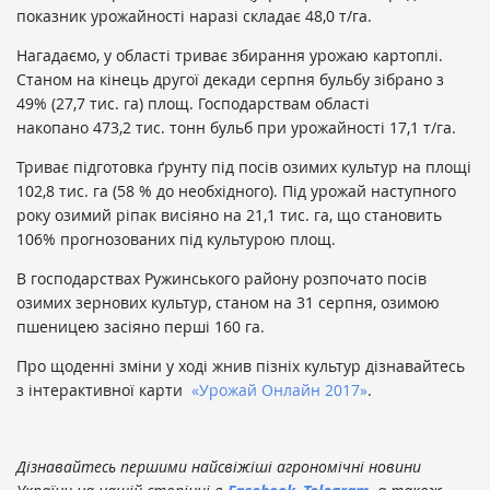
показник урожайності наразі складає 48,0 т/га.
Нагадаємо, у області триває збирання урожаю картоплі.
Станом на кінець другої декади серпня бульбу зібрано з
49% (27,7 тис. га) площ. Господарствам області
накопано 473,2 тис. тонн бульб при урожайності 17,1 т/га.
Триває підготовка ґрунту під посів озимих культур на площі
102,8 тис. га (58 % до необхідного). Під урожай наступного
року озимий ріпак висіяно на 21,1 тис. га, що становить
106% прогнозованих під культурою площ.
В господарствах Ружинського району розпочато посів
озимих зернових культур, станом на 31 серпня, озимою
пшеницею засіяно перші 160 га.
Про щоденні зміни у ході жнив пізніх культур дізнавайтесь
з інтерактивної карти
«Урожай Онлайн 2017»
.
Дізнавайтесь першими найсвіжіші агрономічні новини