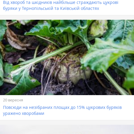
Від хвороб та шкідників найбільше страждають цукрові
буряки у Тернопільській та Київській областях
20 вересня
Повсюди на незібраних площах до 15% цукрових буряків
уражено хворобами