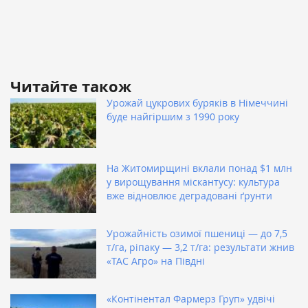
Читайте також
Урожай цукрових буряків в Німеччині
буде найгіршим з 1990 року
На Житомирщині вклали понад $1 млн
у вирощування міскантусу: культура
вже відновлює деградовані ґрунти
Урожайність озимої пшениці — до 7,5
т/га, ріпаку — 3,2 т/га: результати жнив
«ТАС Агро» на Півдні
«Контінентал Фармерз Груп» удвічі