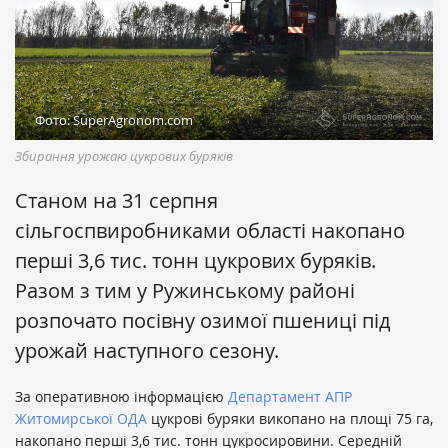
Фото: SuperAgronom.com
Збирання урожаю цукрових буряків
Станом на 31 серпня
сільгоспвиробниками області накопано
перші 3,6 тис. тонн цукрових буряків.
Разом з тим у Ружинському районі
розпочато посівну озимої пшениці під
урожай наступного сезону.
За оперативною інформацією
Департамент АПР
Житомирської ОДА
цукрові буряки викопано на площі 75 га,
накопано перші 3,6 тис. тонн цукросировини. Середній