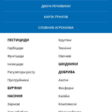
ДІЮЧІ РЕЧОВИНИ
КАРТА ҐРУНТІВ
СЛОВНИК АГРОНОМА
ПЕСТИЦИДИ
Круп’яні
Гербіциди
Технічні
Фунгіциди
Овочеві
Інсекциди
ШКІДНИКИ
Регулятори росту
ДОБРИВА
Протруйники
Азотні
БУР’ЯНИ
Фосфорні
НАСІННЯ
Калійні
Зернові
Комплексні