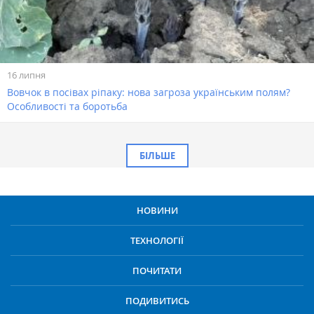
16 липня
Вовчок в посівах ріпаку: нова загроза українським полям?
Особливості та боротьба
БІЛЬШЕ
НОВИНИ
ТЕХНОЛОГІЇ
ПОЧИТАТИ
ПОДИВИТИСЬ