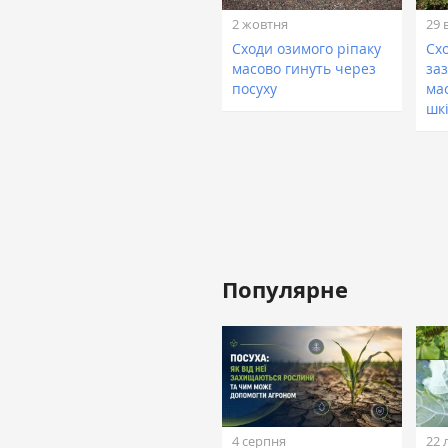
2 жовтня
29 
Сходи озимого ріпаку
​Сх
масово гинуть через
за
посуху
ма
шк
Популярне
4 серпня
22 