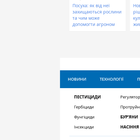
Посуха: як від неї
Нов
захищаються рослини
рі
та чим може
кул
допомогти агроном
жи
НОВИНИ
ТЕХНОЛОГІЇ
П
ПЕСТИЦИДИ
Регулятор
Гербіциди
Протруйн
Фунгіциди
БУР’ЯНИ
Інсекциди
НАСІННЯ