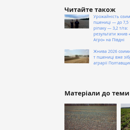
Читайте також
Урожайність озим
пшениці — до 7,5 т
ріпаку — 3,2 т/га:
результати жнив 
Агро» на Півдні
Жнива 2026 озими
т пшениці вже зі
аграрії Полтавщи
Матеріали до теми