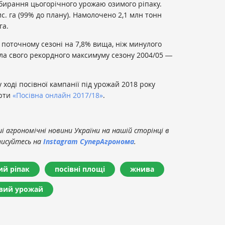
збирання цьогорічного урожаю озимого ріпаку.
ис. га (99% до плану). Намолочено 2,1 млн тонн
га.
у поточному сезоні на 7,8% вища, ніж минулого
ягла свого рекордного максимуму сезону 2004/05 ―
ході посівної кампанії під урожай 2018 року
арти
«Посівна онлайн 2017/18»
.
 агрономічні новини України на нашій сторінці в
писуйтесь на
Instagram СуперАгронома
.
й ріпак
посівні площі
жнива
вий урожай