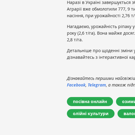
Наразі в Україні завершується 
Аграрії вже обмолотили 777, 9 т
насіння, при урожайності 2,76 т/
Нагадаємо, урожайність ріпаку 
року (2,6 т/га). Вона майже дос
2,8 т/га.
Детальніше про щоденні зміни у 
дізнавайтесь з інтерактивної к
Дізнавайтесь першими найсвіжіші
Facebook
,
Telegram
, а також під
посівна онлайн
озими
олійні культури
вало