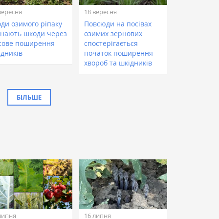
вересня
18 вересня
оди озимого ріпаку
Повсюди на посівах
знають шкоди через
озимих зернових
сове поширення
спостерігається
ідників
початок поширення
хвороб та шкідників
БІЛЬШЕ
липня
16 липня