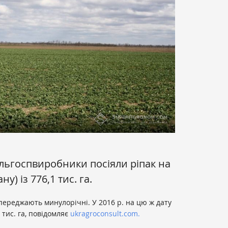
ільгоспвиробники посіяли ріпак на
ну) із 776,1 тис. га.
переджають минулорічні. У 2016 р. на цю ж дату
 тис. га, повідомляє
ukragroconsult.com
.