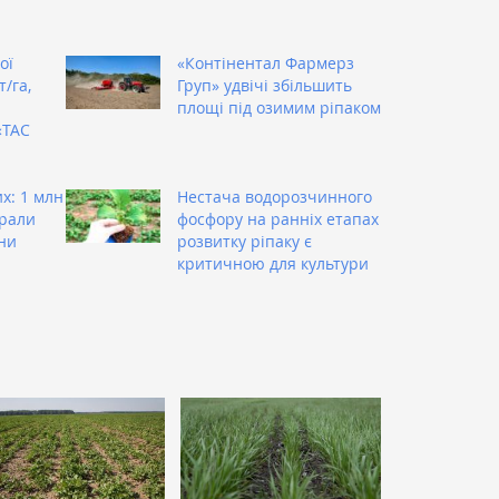
ої
«Контінентал Фармерз
/га,
Груп» удвічі збільшить
площі під озимим ріпаком
«ТАС
х: 1 млн
Нестача водорозчинного
брали
фосфору на ранніх етапах
ни
розвитку ріпаку є
критичною для культури