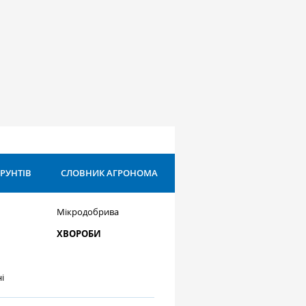
ҐРУНТІВ
СЛОВНИК АГРОНОМА
Мікродобрива
ХВОРОБИ
і