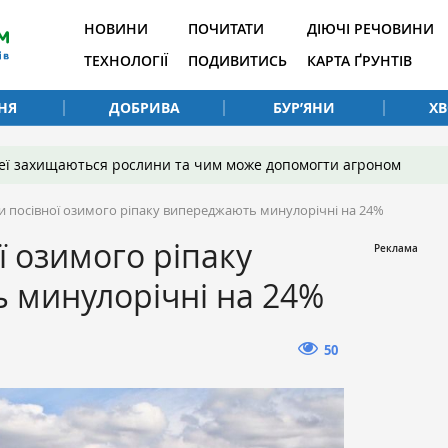
НОВИНИ
ПОЧИТАТИ
ДІЮЧІ РЕЧОВИНИ
ТЕХНОЛОГІЇ
ПОДИВИТИСЬ
КАРТА ҐРУНТІВ
НЯ
ДОБРИВА
БУР’ЯНИ
Х
 неї захищаються рослини та чим може допомогти агроном
и посівної озимого ріпаку випереджають минулорічні на 24%
ї озимого ріпаку
 минулорічні на 24%
50