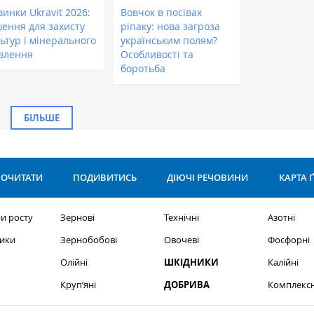
инки Ukravit 2026:
Вовчок в посівах
шення для захисту
ріпаку: нова загроза
ьтур і мінерального
українським полям?
влення
Особливості та
боротьба
БІЛЬШЕ
ОЧИТАТИ
ПОДИВИТИСЬ
ДІЮЧІ РЕЧОВИНИ
КАРТА 
и росту
Зернові
Технічні
Азотні
ики
Зернобобові
Овочеві
Фосфорні
Олійні
ШКІДНИКИ
Калійні
Круп’яні
ДОБРИВА
Комплексн