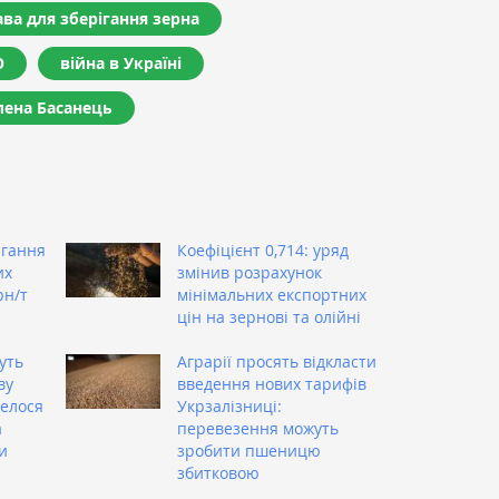
ава для зберігання зерна
О
війна в Україні
лена Басанець
ігання
Коефіцієнт 0,714: уряд
их
змінив розрахунок
рн/т
мінімальних експортних
цін на зернові та олійні
уть
Аграрії просять відкласти
ву
введення нових тарифів
велося
Укрзалізниці:
а
перевезення можуть
и
зробити пшеницю
збитковою