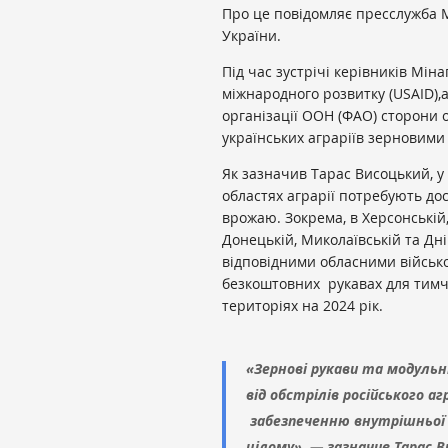
Про це повідомляє пресслужба М
України.
Під час зустрічі керівників Мін
міжнародного розвитку (USAID),
організації ООН (ФАО) сторони
українських аграріїв зерновим
Як зазначив Тарас Висоцький, 
областях аграрії потребують до
врожаю. Зокрема, в Херсонській, 
Донецькій, Миколаївській та Дні
відповідними обласними військ
безкоштовних рукавах для тимч
територіях на 2024 рік.
«Зернові рукави та модуль
від обстрілів російського 
забезпеченню внутрішньої пр
цілому», — зазначив Тарас В