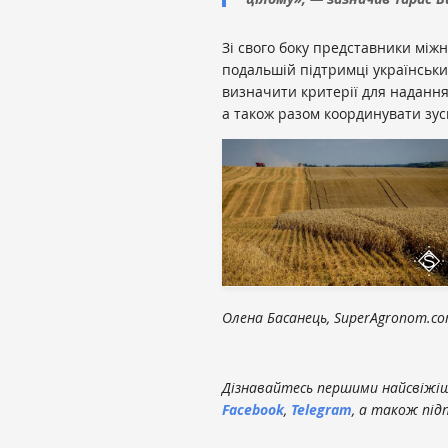
Зі свого боку представники між
подальшій підтримці українськи
визначити критерії для надання
а також разом координувати зу
Олена Басанець, SuperAgronom.c
Дізнавайтесь першими найсвіжіші
Facebook
,
Telegram
, а також під