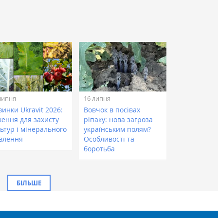
липня
16 липня
инки Ukravit 2026:
Вовчок в посівах
шення для захисту
ріпаку: нова загроза
ьтур і мінерального
українським полям?
влення
Особливості та
боротьба
БІЛЬШЕ