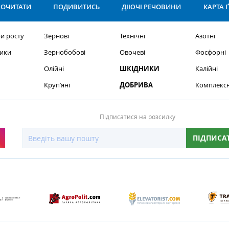
ОЧИТАТИ
ПОДИВИТИСЬ
ДІЮЧІ РЕЧОВИНИ
КАРТА 
и росту
Зернові
Технічні
Азотні
ики
Зернобобові
Овочеві
Фосфорні
Олійні
ШКІДНИКИ
Калійні
Круп’яні
ДОБРИВА
Комплексн
Підписатися на розсилку
ПІДПИСА