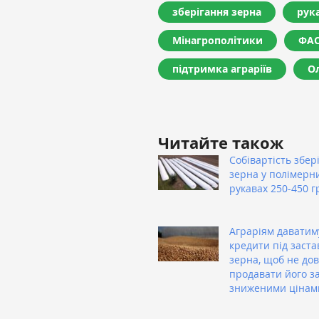
зберігання зерна
рук
Мінагрополітики
ФА
підтримка аграріїв
О
Читайте також
Собівартість збер
зерна у полімерн
рукавах 250-450 г
Аграріям даватим
кредити під заста
зерна, щоб не до
продавати його з
зниженими цінам