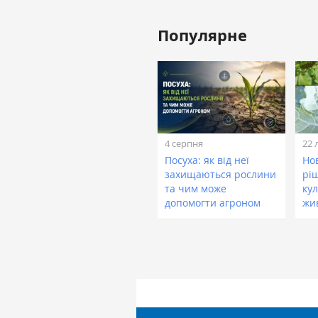
Популярне
4 серпня
22 
Посуха: як від неї
Нов
захищаються рослини
рі
та чим може
кул
допомогти агроном
жи