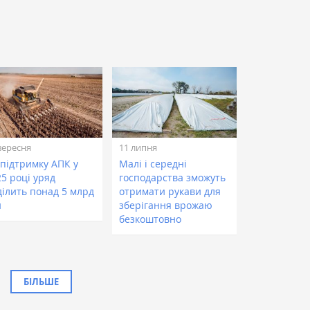
вересня
11 липня
 підтримку АПК у
Малі і середні
5 році уряд
господарства зможуть
ділить понад 5 млрд
отримати рукави для
н
зберігання врожаю
безкоштовно
БІЛЬШЕ