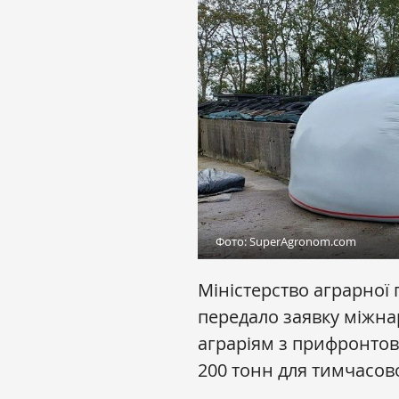
Фото: SuperAgronom.com
Міністерство аграрної 
передало заявку міжн
аграріям з прифронтови
200 тонн для тимчасов