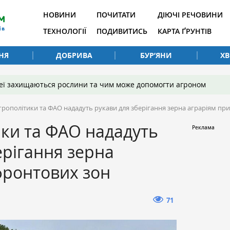
НОВИНИ
ПОЧИТАТИ
ДІЮЧІ РЕЧОВИНИ
ТЕХНОЛОГІЇ
ПОДИВИТИСЬ
КАРТА ҐРУНТІВ
НЯ
ДОБРИВА
БУР’ЯНИ
Х
 неї захищаються рослини та чим може допомогти агроном
грополітики та ФАО нададуть рукави для зберігання зерна аграріям пр
ки та ФАО нададуть
ерігання зерна
фронтових зон
71