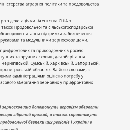
іністерства аграрної політики та продовольства
агро з делегаціями Агентства США з
а також Продовольчої та сільськогосподарської
 обговорили питання підтримки забезпечення
и рукавами та модульними зерносховищами.
у прифронтових та прикордонних з росією
ступних та зручних сховищ для зберігання
Чернігівській, Сумській, Харківській, Запорізькій,
пропетровській областях. За його словами, з
овими адміністраціями оцінено потребу у
асового зберігання зернових у прифронтових
ні зерносховища допоможуть аграріям зберегти
агресора зібраний врожай, а також сприятимуть
одовольчої безпеки цих регіонів і України в
исоцький.