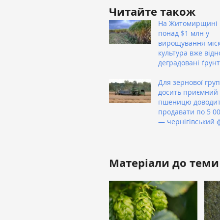
Читайте також
На Житомирщині 
понад $1 млн у
вирощування міск
культура вже від
деградовані ґрун
Для зернової гру
досить приємний р
пшеницю доводит
продавати по 5 00
— чернігівський 
Матеріали до теми