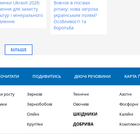
инки Ukravit 2026:
Вовчок в посівах
шення для захисту
ріпаку: нова загроза
ьтур і мінерального
українським полям?
влення
Особливості та
боротьба
БІЛЬШЕ
ОЧИТАТИ
ПОДИВИТИСЬ
ДІЮЧІ РЕЧОВИНИ
КАРТА 
и росту
Зернові
Технічні
Азотні
ики
Зернобобові
Овочеві
Фосфорні
Олійні
ШКІДНИКИ
Калійні
Круп’яні
ДОБРИВА
Комплексн