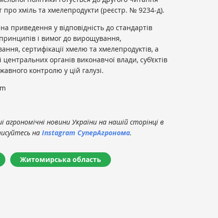
 про хміль та хмелепродукти (реєстр. № 9234-д).
а приведення у відповідність до стандартів
принципів і вимог до вирощування,
ання, сертифікації хмелю та хмелепродуктів, а
 центральних органів виконавчої влади, суб’єктів
авного контролю у цій галузі.
om
 агрономічні новини України на нашій сторінці в
писуйтесь на
Instagram СуперАгронома
.
Житомирська область