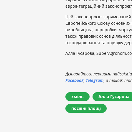
євроінтеграційний законопроєкт
Цей законопроєкт спрямований н
Європейського Союзу основних 
виробництва, переробки, маркув
також правових основ діяльності
господарювання та порядку держ
Алла Гусарова, SuperAgronom.c
Дізнавайтесь першими найсвіжіші
Facebook
,
Telegram
, а також під
хміль
Алла Гусарова
посівні площі