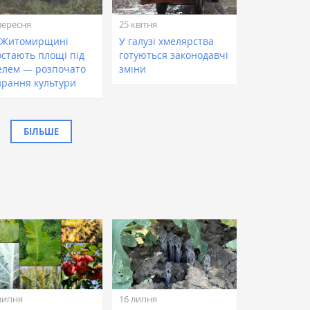
вересня
25 квітня
 Житомирщині
У галузі хмелярства
остають площі під
готуються законодавчі
елем — розпочато
зміни
ирання культури
БІЛЬШЕ
липня
16 липня