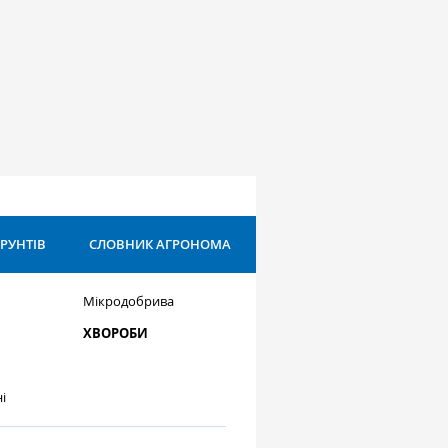
ҐРУНТІВ
СЛОВНИК АГРОНОМА
Мікродобрива
ХВОРОБИ
і