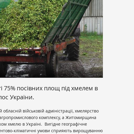
і 75% посівних площ під хмелем в
лос України.
 обласній військовій адміністрації, хмелярство
 агропромислового комплексу, а Житомирщина
ом хмелю в Україні. Вигідне географічне
рунтово-кліматичні умови сприяють вирощуванню