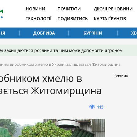
НОВИНИ
ПОЧИТАТИ
ДІЮЧІ РЕЧОВИНИ
ТЕХНОЛОГІЇ
ПОДИВИТИСЬ
КАРТА ҐРУНТІВ
НЯ
ДОБРИВА
БУР’ЯНИ
Х
 неї захищаються рослини та чим може допомогти агроном
вним виробником хмелю в Україні залишається Житомирщина
обником хмелю в
шається Житомирщина
115