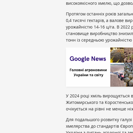
високоякісного хмелю, що дозво
Протягом останніх років загаль
0,4 тисячі гектарів, а валове в
урожайністю 14-16 ц/га. В 2022 
становище виробництво знизилос
тонн із середньою урожайністю 1
У 2024 році хміль вирощується в
Житомирського та Коростенськог
очікується на рівні не менше ніж
Для подальшого розвитку галузі 
хмелярства до стандартів Європ
України з питань аграрної та зе