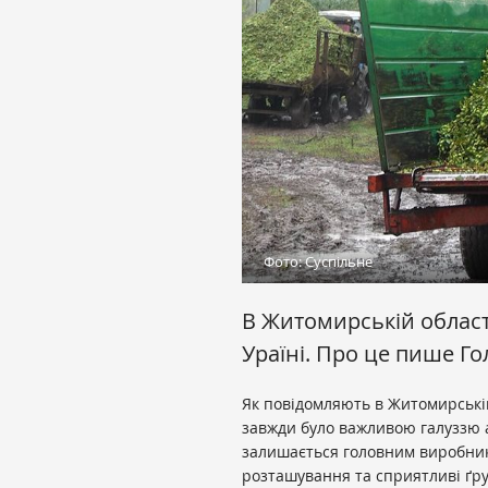
Фото: Суспільне
В Житомирській област
Ураїні. Про це пише Го
Як повідомляють в Житомирській
завжди було важливою галуззю
залишається головним виробник
розташування та сприятливі ґ