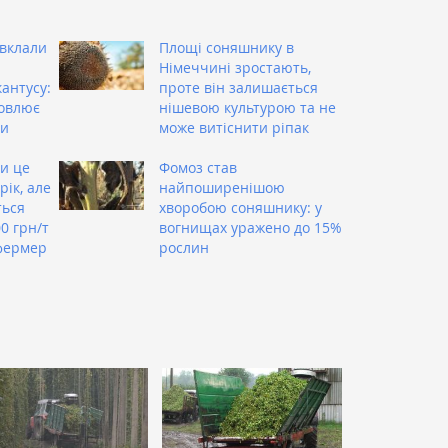
вклали
Площі соняшнику в
Німеччині зростають,
антусу:
проте він залишається
новлює
нішевою культурою та не
ти
може витіснити ріпак
пи це
Фомоз став
ік, але
найпоширенішою
ься
хворобою соняшнику: у
0 грн/т
вогнищах уражено до 15%
фермер
рослин