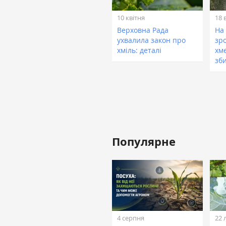
10 квітня
18 
Верховна Рада
На
ухвалила закон про
зр
хміль: деталі
хм
зб
Популярне
4 серпня
22 