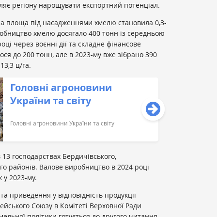
ляє регіону нарощувати експортний потенціал.
на площа під насадженнями хмелю становила 0,3-
иробництво хмелю досягало 400 тонн із середньою
році через воєнні дії та складне фінансове
я до 200 тонн, але в 2023-му вже зібрано 390
3,3 ц/га.
Головні агроновини
України та світу
Головні агроновини України та світу
 13 господарствах Бердичівського,
о районів. Валове виробництво в 2024 році
 у 2023-му.
та приведення у відповідність продукції
ейського Союзу в Комітеті Верховної Ради
мельної політики готується до другого читання