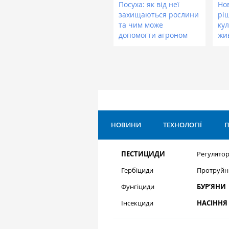
Посуха: як від неї
Нов
захищаються рослини
рі
та чим може
кул
допомогти агроном
жи
НОВИНИ
ТЕХНОЛОГІЇ
П
ПЕСТИЦИДИ
Регулятор
Гербіциди
Протруйн
Фунгіциди
БУР’ЯНИ
Інсекциди
НАСІННЯ