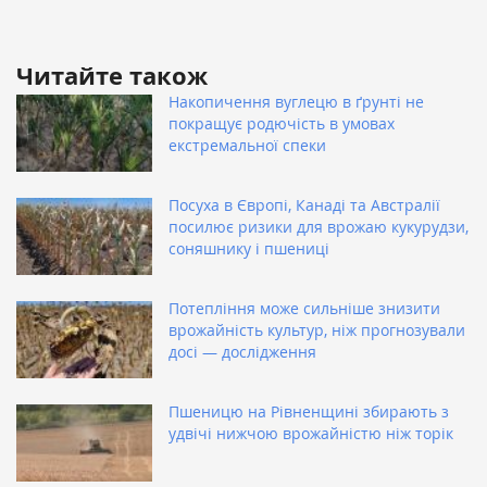
Читайте також
Накопичення вуглецю в ґрунті не
покращує родючість в умовах
екстремальної спеки
Посуха в Європі, Канаді та Австралії
посилює ризики для врожаю кукурудзи,
соняшнику і пшениці
Потепління може сильніше знизити
врожайність культур, ніж прогнозували
досі — дослідження
Пшеницю на Рівненщині збирають з
удвічі нижчою врожайністю ніж торік