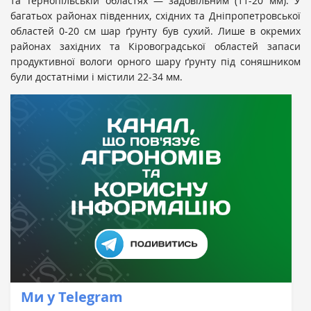
та Тернопільській областях — задовільним (11-20 мм). У
багатьох районах південних, східних та Дніпропетровської
областей 0-20 см шар ґрунту був сухий. Лише в окремих
районах західних та Кіровоградської областей запаси
продуктивної вологи орного шару ґрунту під соняшником
були достатніми і містили 22-34 мм.
Ми у Telegram