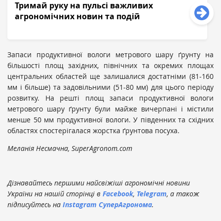
Тримай руку на пульсі важливих
агрономічних новин та подій
Запаси продуктивної вологи метрового шару ґрунту на
більшості площ західних, північних та окремих площах
центральних областей ще залишалися достатніми (81-160
мм і більше) та задовільними (51-80 мм) для цього періоду
розвитку. На решті площ запаси продуктивної вологи
метрового шару ґрунту були майже вичерпані і містили
менше 50 мм продуктивної вологи. У південних та східних
областях спостерігалася жорстка ґрунтова посуха.
Меланія Несмачна, SuperAgronom.com
Дізнавайтесь першими найсвіжіші агрономічні новини
України на нашій сторінці в
Facebook
,
Telegram
, а також
підписуйтесь на
Instagram СуперАгронома
.