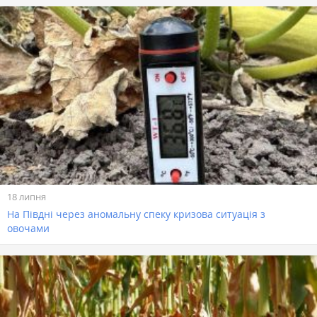
18 липня
На Півдні через аномальну спеку кризова ситуація з
овочами