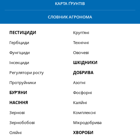
КАРТА ҐРУНТІВ
СЛОВНИК АГРОНОМА
ПЕСТИЦИДИ
Круп’яні
Гербіциди
Технічні
Фунгіциди
Овочеві
Інсекциди
ШКІДНИКИ
Регулятори росту
ДОБРИВА
Протруйники
Азотні
БУР’ЯНИ
Фосфорні
НАСІННЯ
Калійні
Зернові
Комплексні
Зернобобові
Мікродобрива
Олійні
ХВОРОБИ