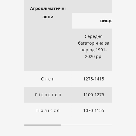
Сума е
Агрокліматичні
зони
вище +5 ° С
Середня
202
багаторічна за
період 1991-
2020 рр.
С т е п
1275-1415
1590
Л і с о с т е п
1100-1275
1395
П о л і с с я
1070-1155
1355