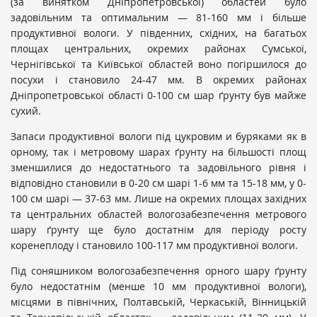
(за винятком Дніпропетровської) областей було
задовільним та оптимальним
— 81-160 мм і більше
продуктивної вологи. У південних, східних, на багатьох
площах центральних, окремих районах Сумської,
Чернігівської та Київської областей воно погіршилося до
посухи і становило 24-47 мм. В окремих районах
Дніпропетровської області 0-100 см шар ґрунту був майже
сухий.
Запаси продуктивної вологи під
цукровим
и
буряк
ами
як в
орному, так і метровому шарах ґрунту на більшості площ
зменшилися до недостатнього та задовільного рівня і
відповідно становили в 0-20 см шарі 1-6 мм та 15-18 мм, у 0-
100 см шарі — 37-63 мм. Лише на окремих площах західних
та центральних областей вологозабезпечення метрового
шару ґрунту ще було достатнім для періоду росту
коренеплоду і становило 100-117 мм продуктивної вологи.
Під
соняшником
вологозабезпечення орного шару ґрунту
було недостатнім (менше 10 мм продуктивної вологи),
місцями в північних, Полтавській, Черкаській, Вінницькій