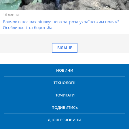
16 липня
Вовчок в посівах ріпаку: нова загроза українським полям?
Особливості та боротьба
БІЛЬШЕ
НОВИНИ
ТЕХНОЛОГІЇ
ПОЧИТАТИ
ПОДИВИТИСЬ
ДІЮЧІ РЕЧОВИНИ