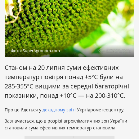
Фото: SuperAgronom.com
Станом на 20 липня суми ефективних
температур повітря понад +5°
С були на
285-355°С вищими за середні багаторічні
показники, понад +10°С — на 200-310°С.
Про це йдеться у
декадному звіті
Укргідрометеоцентру.
Зазначається, що в розрізі агрокліматичних зон України
становили сума ефективних температур становила: