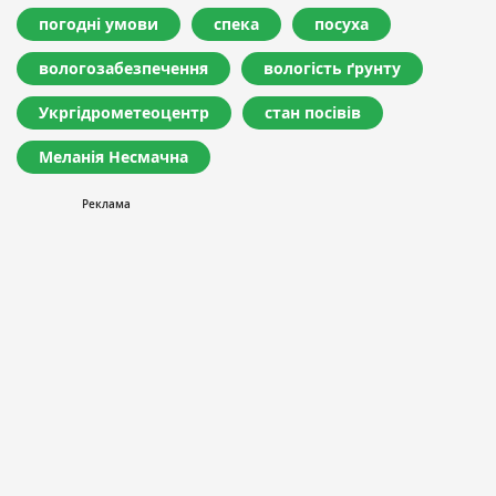
погодні умови
спека
посуха
вологозабезпечення
вологість ґрунту
Укргідрометеоцентр
стан посівів
Меланія Несмачна