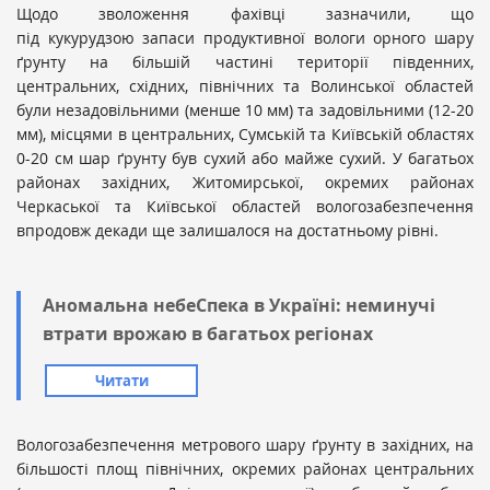
Щодо зволоження фахівці зазначили, що
під
кукурудзою
запаси продуктивної вологи орного шару
ґрунту на більшій частині території південних,
центральних, східних, північних та Волинської областей
були незадовільними (менше 10 мм) та задовільними (12-20
мм), місцями в центральних, Сумській та Київській областях
0-20 см шар ґрунту був сухий або майже сухий. У багатьох
районах західних, Житомирської, окремих районах
Черкаської та Київської областей вологозабезпечення
впродовж декади ще залишалося на достатньому рівні.
Аномальна небеСпека в Україні: неминучі
втрати врожаю в багатьох регіонах
Читати
Вологозабезпечення метрового шару ґрунту в західних, на
більшості площ північних, окремих районах центральних