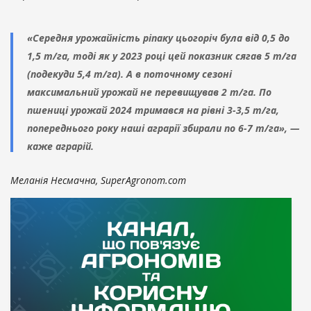
«Cередня урожайність ріпаку цьогоріч була від 0,5 до
1,5 т/га, тоді як у 2023 році цей показник сягав 5 т/га
(подекуди 5,4 т/га). А в поточному сезоні
максимальний урожай не перевищував 2 т/га. По
пшениці урожай 2024 тримався на рівні 3-3,5 т/га,
попереднього року наші аграрії збирали по 6-7 т/га», —
каже аграрій.
Меланія Несмачна, SuperAgronom.com