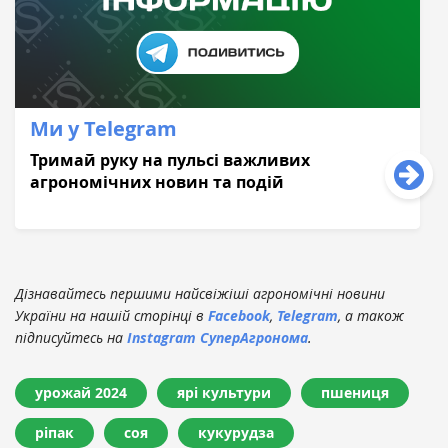
Ми у Telegram
Тримай руку на пульсі важливих
агрономічних новин та подій
Дізнавайтесь першими найсвіжіші агрономічні новини
України на нашій сторінці в
Facebook
,
Telegram
, а також
підписуйтесь на
Instagram СуперАгронома
.
урожай 2024
ярі культури
пшениця
ріпак
соя
кукурудза