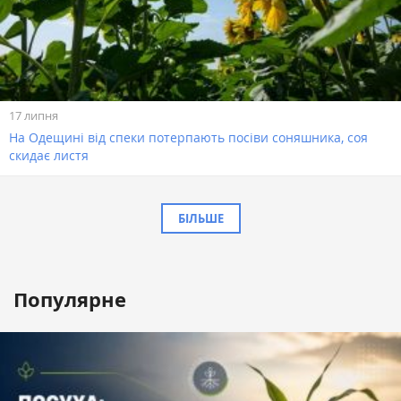
17 липня
На Одещині від спеки потерпають посіви соняшника, соя
скидає листя
БІЛЬШЕ
Популярне