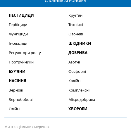
СЛОВНИК АГРОНОМА
ПЕСТИЦИДИ
Круп’яні
Гербіциди
Технічні
Фунгіциди
Овочеві
Інсекциди
ШКІДНИКИ
Регулятори росту
ДОБРИВА
Протруйники
Азотні
БУР’ЯНИ
Фосфорні
НАСІННЯ
Калійні
Зернові
Комплексні
Зернобобові
Мікродобрива
Олійні
ХВОРОБИ
Ми в соціальних мережах