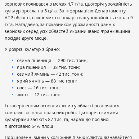
зернових коливався в межах 4,7 т/га, цьогоріч урожайність
культур зросла на 5 ц/га. За інформацією Департаменту
АПР області, в окремих господарствах урожайність сягала 9
т/га. Нагадаємо, за показником урожайності ранніх
зернових серед усіх областей України Івано-Франківщина
посідає друге місце.
У розрізі культур зібрано:
озима пшениця — 290 тис. тонн;
яра пшениця — 38 тис. тонн;
озимий ячмінь — 42 тис. тонн;
ярий ячмінь — 88 тис тонн;
овес — 16 тис. тонн;
жито — 12 тис. тонн.
Із завершенням основних жнив у області розпочався
комплекс осінньо-польових робіт. Цьогоріч озимими
культурами засіють 87 тис. га, наразі до посівної
підготовано 54% площ.
Про щоденні зміни у ході жнив пізніх культур дізнавайтеся