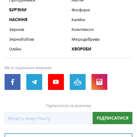
Протруйники
Азотні
БУР’ЯНИ
Фосфорні
НАСІННЯ
Калійні
Зернові
Комплексні
Зернобобові
Мікродобрива
Олійні
ХВОРОБИ
Ми в соціальних мережах
Підписатися на розсилку
ПІДПИСАТИСЯ