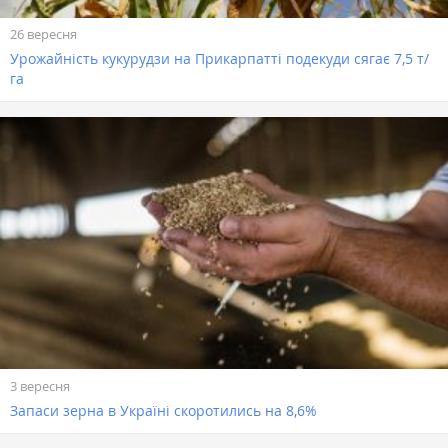
26 вересня
Урожайність кукурудзи на Прикарпатті подекуди сягає 7,5 т/
га
3 вересня
Запаси зерна в Україні скоротились на 8,6%