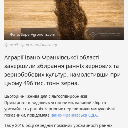
Фото: SuperAgronom.com
Урожай зерна озимої пшениці
Аграрії Івано-Франківської області
завершили збирання ранніх зернових та
зернобобових культур, намолотивши при
цьому 496 тис. тонн зерна.
Цьогорічні жнива для сільгоспвиробників
Прикарпаття видались успішними, валовий збір та
урожайність ранніх зернових перевищили минулорічні
показники, повідомляє
Івано-Франківська ОДА
.
Так у 2016 році середній показник урожайності ранніх