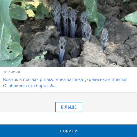
16 липня
Вовчок в посівах ріпаку: нова загроза українським полям?
Особливості та боротьба
БІЛЬШЕ
НОВИНИ