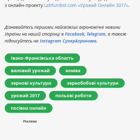
з онлайн-проекту
Latifundist.com
«Урожай Онлайн 2017»
.
Дізнавайтесь першими найсвіжіші агрономічні новини
України на нашій сторінці в
Facebook
,
Telegram
, а також
підписуйтесь на
Instagram СуперАгронома
.
Івано-Франківська область
валовий урожай
жнива
зернові культури
зернобобові культури
урожай 2017
польові роботи
посівна онлайн