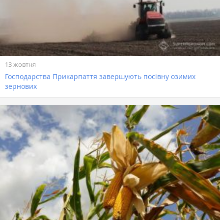
13 жовтня
Господарства Прикарпаття завершують посівну озимих
зернових