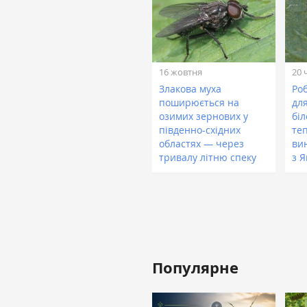
16 жовтня
20 
Злакова муха
Ро
поширюється на
дл
озимих зернових у
бі
південно-східних
те
областях — через
ви
тривалу літню спеку
з Я
Популярне