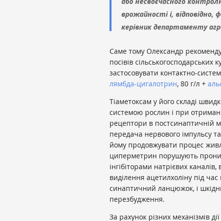
або несвоєчасного контро
врожайності і, відповідно, 
керівник департаменту агр
Саме тому Олександр рекоменду
посівів сільськогосподарських 
застосовувати контактно-систе
лямбда-цигалотрин
, 80 г/л +
аль
Тіаметоксам у його складі швид
системою рослин і при отриманн
рецептори в постсинаптичній ме
передача нервового імпульсу та
йому продовжувати процес живл
циперметрин порушують проник
інгібіторами натрієвих каналів,
виділення ацетилхоліну під час
синаптичний ланцюжок, і шкідн
перезбудження.
За рахунок різних механізмів ді