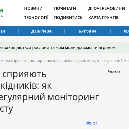
НОВИНИ
ПОЧИТАТИ
ДІЮЧІ РЕЧОВИНИ
ТЕХНОЛОГІЇ
ПОДИВИТИСЬ
КАРТА ҐРУНТІВ
НЯ
ДОБРИВА
БУР’ЯНИ
Х
 неї захищаються рослини та чим може допомогти агроном
умови сприяють поширенню шкідників: як допоможуть регулярний моні
и сприяють
ідників: як
егулярний моніторинг
сту
72