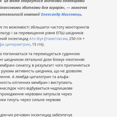
лю це може обернутися значними недоборами
фінансовими збитками для аграрія», — зазначає
отехнологій компанії
Олександр Мигловець
.
є по можливості збільшити частоту моніторингів
культур і за перевищення рівня ЕПШ шкідників
мний інсектицид
Ато Жук
(
тіаметоксам
, 250 г/л +
фа-циперметрин
, 15 г/л).
ко поглинається та переміщується судинною
і шкідником летальної дози блокує нікотинові
мбрані синапсу, в результаті чого припиняється
 рухома активність шкідника, що не дозволяє
ення. А лямбда-цигалотрин та альфа-
ність клітинних мембран і виступають
 внаслідок чого відбувається надлишкове
 проходження нервових імпульсів через
ики гинуть через сильне нервове
ї діючих речовин інсектицид забезпечує