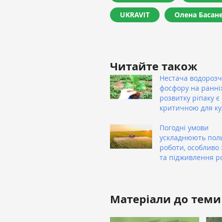
UKRAVIT
Олена Басан
Читайте також
Нестача водороз
фосфору на ранні
розвитку ріпаку є
критичною для ку
Погодні умови
ускладнюють пол
роботи, особливо 
та підживлення р
Матеріали до теми