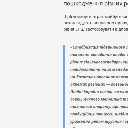
пошкодження різних р
Щоб уникнути втрат майбутньої 
рекомендують регулярно провод
рівня ЕПШ застосовувати відпов
«Стабілізація підвищеного 
локальне випадання опадів
різних сільськогосподарськи
повідомляють наші менеджер
на багатьох рослинах повс
окремих регіонах — довгонос
Півдні України посіви засе
совки, лучного метелика та
листового апарату, що при
продуційних процесів, шкід
ураження рядом вірусних і 