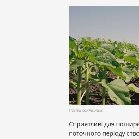
Посіви соняшника
Сприятливі для пошире
поточного періоду ст