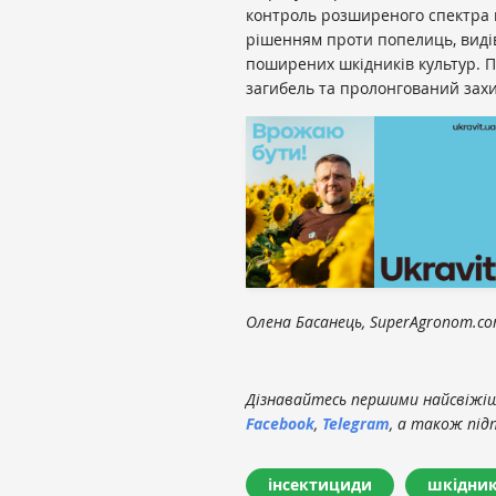
контроль розширеного спектра ш
рішенням проти попелиць, видів 
поширених шкідників культур. П
загибель та пролонгований захис
Олена Басанець, SuperAgronom.c
Дізнавайтесь першими найсвіжіші
Facebook
,
Telegram
, а також під
інсектициди
шкідни