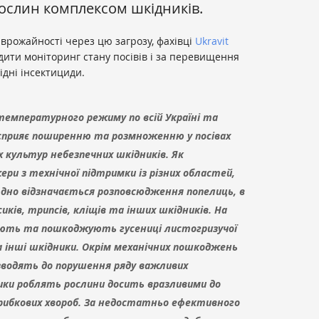
ослин комплексом шкідників.
врожайності через цю загрозу, фахівці
Ukravit
ити моніторинг стану посівів і за перевищення
ідні інсектициди.
температурного режиму по всій Україні та
 сприяє поширенню та розмноженню у посівах
х культур небезпечних шкідників. Як
и з технічної підтримки із різних областей,
юдно відзначається розповсюдження попелиць, в
иків, трипсів, кліщів та інших шкідників. На
ляють та пошкоджують гусениці листогризучої
 інші шкідники. Окрім механічних пошкоджень
зводять до порушення ряду важливих
ники роблять рослини досить вразливими до
грибкових хвороб. За недостатньо ефективного