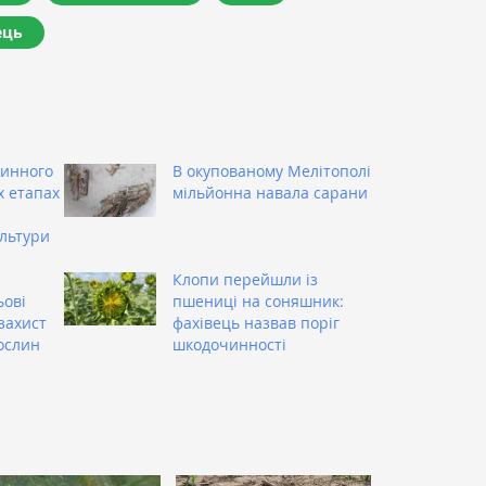
ець
чинного
В окупованому Мелітополі
х етапах
мільйонна навала сарани
льтури
Клопи перейшли із
ьові
пшениці на соняшник:
захист
фахівець назвав поріг
ослин
шкодочинності