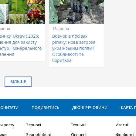
липня
16 липня
инки Ukravit 2026:
Вовчок в посівах
шення для захисту
ріпаку: нова загроза
ьтур і мінерального
українським полям?
влення
Особливості та
боротьба
БІЛЬШЕ
ОЧИТАТИ
ПОДИВИТИСЬ
ДІЮЧІ РЕЧОВИНИ
КАРТА 
и росту
Зернові
Технічні
Азотні
ики
Зернобобові
Овочеві
Фосфорні