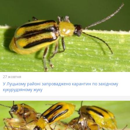
27 жовтня
У Луцькому районі запроваджено карантин по західному
кукурудзяному жуку