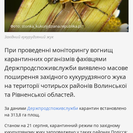
Фото: stonka_kukurydziana.republika.pl
Західний кукурудзяний жук
При проведенні моніторингу вогнищ
карантинних організмів фахівцями
Держпродспоживслужби виявлено масове
поширення західного кукурудзяного жука
на території чотирьох районів Волинської
та Рівненської областей.
За даними
Держпродспоживслужби
карантин встановлено
на 313,8 га площ.
Станом на 21 серпня, карантинний режим по західному
кукурудзяному жуку запроваджено у таких районах Полісся: