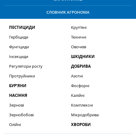
СЛОВНИК АГРОНОМА
ПЕСТИЦИДИ
Круп’яні
Гербіциди
Технічні
Фунгіциди
Овочеві
Інсекциди
ШКІДНИКИ
Регулятори росту
ДОБРИВА
Протруйники
Азотні
БУР’ЯНИ
Фосфорні
НАСІННЯ
Калійні
Зернові
Комплексні
Зернобобові
Мікродобрива
Олійні
ХВОРОБИ