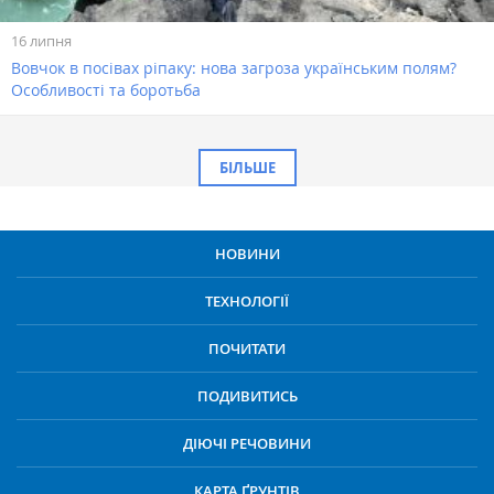
16 липня
Вовчок в посівах ріпаку: нова загроза українським полям?
Особливості та боротьба
БІЛЬШЕ
НОВИНИ
ТЕХНОЛОГІЇ
ПОЧИТАТИ
ПОДИВИТИСЬ
ДІЮЧІ РЕЧОВИНИ
КАРТА ҐРУНТІВ