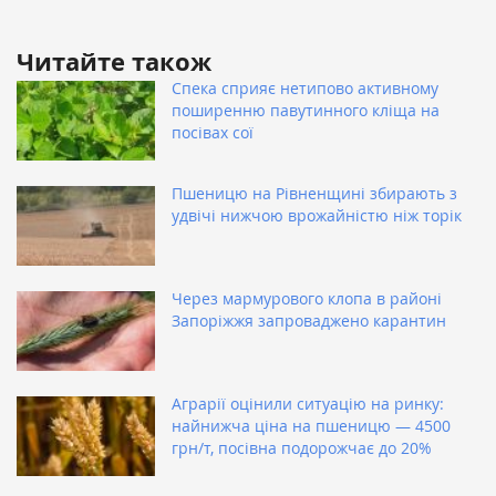
Читайте також
Спека сприяє нетипово активному
поширенню павутинного кліща на
посівах сої
Пшеницю на Рівненщині збирають з
удвічі нижчою врожайністю ніж торік
Через мармурового клопа в районі
Запоріжжя запроваджено карантин
Аграрії оцінили ситуацію на ринку:
найнижча ціна на пшеницю — 4500
грн/т, посівна подорожчає до 20%