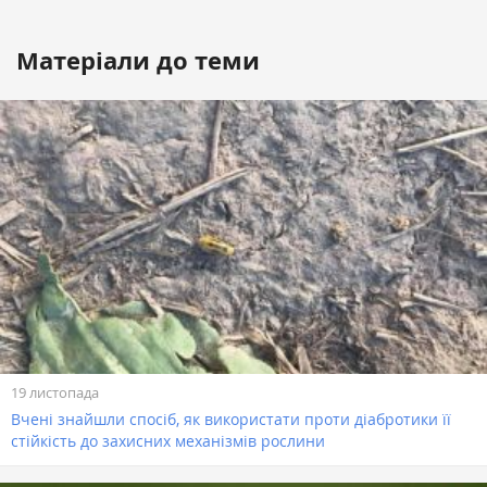
Матеріали до теми
19 листопада
Вчені знайшли спосіб, як використати проти діабротики її
стійкість до захисних механізмів рослини