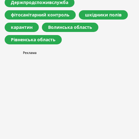
Держпродспоживслужба
фітосанітарний контроль
шкідники полів
карантин
Волинська область
Рівненська область