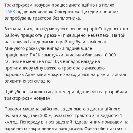
Трактор-розміновувач працює дистанційно на полях
ПАЕК
під деокупованою Снігурівкою. Це одне з перших
випробувань трактора безпілотника.
Зазначається, що від минулого весни аграрії Снігурівського
району працюють у режимі підвищеної небезпеки. На той
час поля всіх підприємств району були заміновані.
Минулого року були випадки підривів, але
працівники ПАЕК самотужки очистили близько 10 000
га. Тим не менш на полі був випадок наїзду на
протитанкову міну важкого трактора з дисковою
бороною. Адже міни можуть знаходитися на різній глибині і
виявити їх всі складно.
Щоб уберегти колектив, інженери підприємства розробили
трактор-розміновувач.
Поворот машина здійснює за допомогою дистанційного
пульта з відстані 300 м, рухається трактор зі швидкістю 1
км/год. Попереду він оснащений гідравлічним приводом на
барабані із закріпленими ланцюгами. Фреза обертається і