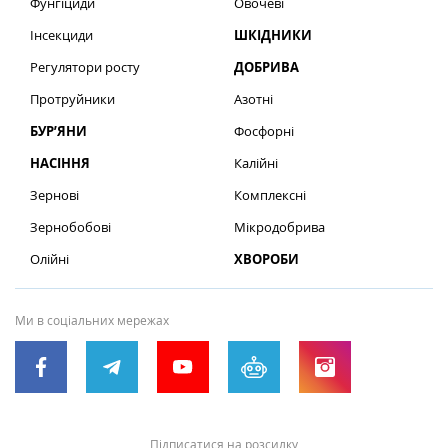
Фунгіциди
Овочеві
Інсекциди
ШКІДНИКИ
Регулятори росту
ДОБРИВА
Протруйники
Азотні
БУР’ЯНИ
Фосфорні
НАСІННЯ
Калійні
Зернові
Комплексні
Зернобобові
Мікродобрива
Олійні
ХВОРОБИ
Ми в соціальних мережах
Підписатися на розсилку