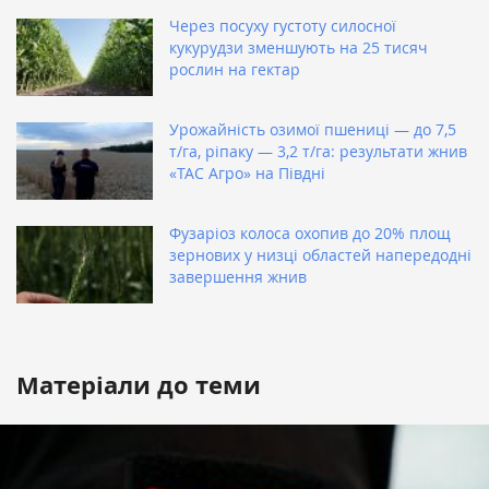
Через посуху густоту силосної
кукурудзи зменшують на 25 тисяч
рослин на гектар
Урожайність озимої пшениці — до 7,5
т/га, ріпаку — 3,2 т/га: результати жнив
«ТАС Агро» на Півдні
Фузаріоз колоса охопив до 20% площ
зернових у низці областей напередодні
завершення жнив
Матеріали до теми