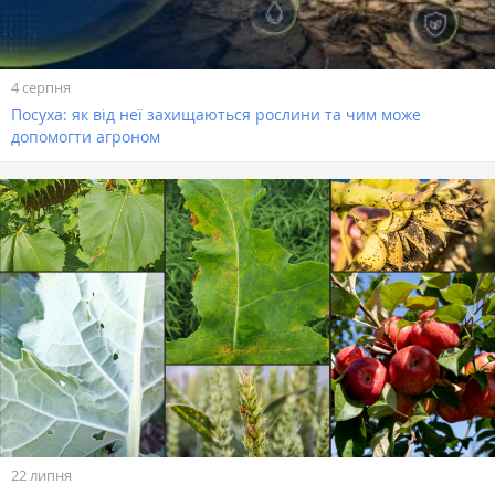
4 серпня
Посуха: як від неї захищаються рослини та чим може
допомогти агроном
22 липня