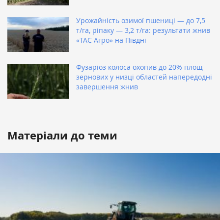
Урожайність озимої пшениці — до 7,5
т/га, ріпаку — 3,2 т/га: результати жнив
«ТАС Агро» на Півдні
Фузаріоз колоса охопив до 20% площ
зернових у низці областей напередодні
завершення жнив
Матеріали до теми