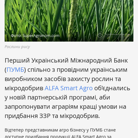
Фото: SuperAgronom.com
Рослини рису
Перший Український Міжнародний Банк
(
ПУМБ
) спільно з провідним українським
виробником засобів захисту рослин та
мікродобрив
ALFA Smart Agro
об’єднались
у новій партнерській програмі, аби
запропонувати аграріям кращі умови на
придбання ЗЗР та мікродобрив.
Відтепер представникам агро бізнесу у ПУМБ стане
доступне придбання продукції ALFA Smart Agro за