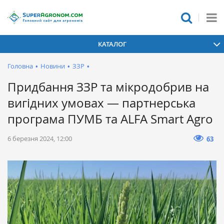
КАТАЛОГ
Головна
•
Новини
•
ЗЗР
•
Придбання ЗЗР та мікродобрив на
вигідних умовах — партнерська
програма ПУМБ та ALFA Smart Agro
6 березня 2024, 12:00
63