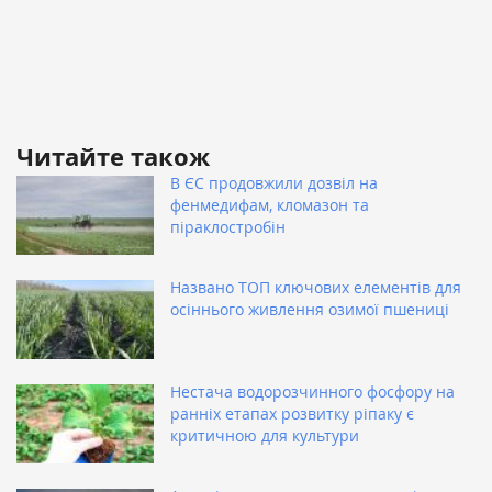
Читайте також
В ЄС продовжили дозвіл на
фенмедифам, кломазон та
піраклостробін
Названо ТОП ключових елементів для
осіннього живлення озимої пшениці
Нестача водорозчинного фосфору на
ранніх етапах розвитку ріпаку є
критичною для культури