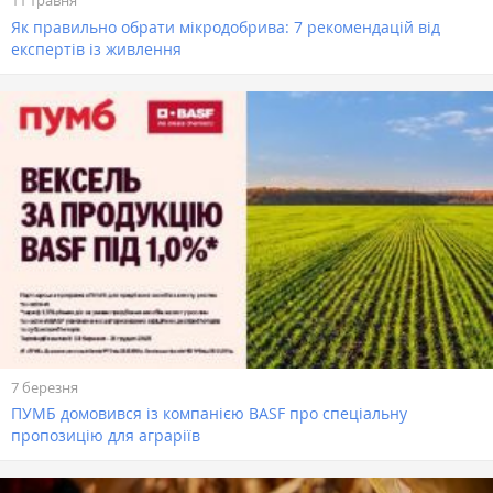
11 травня
Як правильно обрати мікродобрива: 7 рекомендацій від
експертів із живлення
7 березня
ПУМБ домовився із компанією BASF про спеціальну
пропозицію для аграріїв