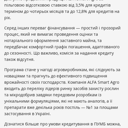
пільговою відсотковою ставкою від 3,5% для кредитів
терміном до чотирьох місяців та до 12,8% для кредитів на
рік.
Серед інших переваг фінансування — простий і прозорий
процес, який не вимагає проведення оцінки та
нотаріального оформлення заставного майна, та
передбачає комфортний графік погашення, адаптованого
до сезонності. Що важливо, комісія за надання кредиту
також відсутня.
Програма стане у нагоді агровиробникам, які слідкують за
новаціями та прагнуть до ефективного підвищення
врожайності своїх господарств. Компанія ALFA Smart Agro
входить до переліку лідерів ринку засобів захисту рослин
та мікродобрив завдяки передовим розробкам із
унікальними формуляціями, які не мають аналогів, а її
препарати вже декілька років поспіль — №1 за площами
застосування в Україні.
Дізнатися більше про умови кредитування в ПУМБ можна,