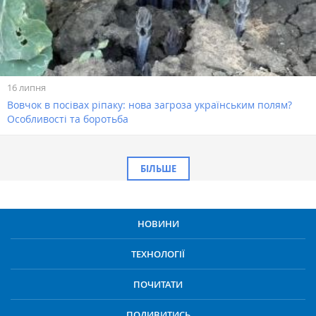
16 липня
Вовчок в посівах ріпаку: нова загроза українським полям?
Особливості та боротьба
БІЛЬШЕ
НОВИНИ
ТЕХНОЛОГІЇ
ПОЧИТАТИ
ПОДИВИТИСЬ