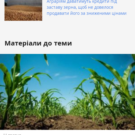
Аграріям даватимуть кредити під
заставу зерна, щоб не довелося
продавати його за зниженими цінами
Матеріали до теми