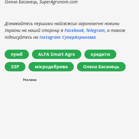
Олена Басанець, SuperAgronom.com
Дізнавайтесь першими найсвіжіші агрономічні новини
України на нашій сторінці в
Facebook
,
Telegram
, а також
підписуйтесь на
Instagram СуперАгронома
.
пумб
ALFA Smart Agro
кредити
ЗЗР
мікродобрива
Олена Басанець