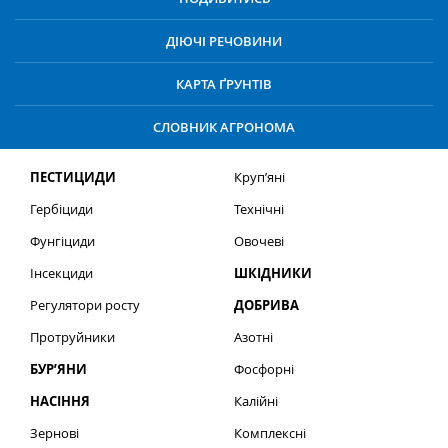
ДІЮЧІ РЕЧОВИНИ
КАРТА ҐРУНТІВ
СЛОВНИК АГРОНОМА
ПЕСТИЦИДИ
Круп’яні
Гербіциди
Технічні
Фунгіциди
Овочеві
Інсекциди
ШКІДНИКИ
Регулятори росту
ДОБРИВА
Протруйники
Азотні
БУР’ЯНИ
Фосфорні
НАСІННЯ
Калійні
Зернові
Комплексні