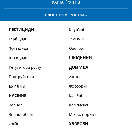
КАРТА ҐРУНТІВ
СЛОВНИК АГРОНОМА
ПЕСТИЦИДИ
Круп’яні
Гербіциди
Технічні
Фунгіциди
Овочеві
Інсекциди
ШКІДНИКИ
Регулятори росту
ДОБРИВА
Протруйники
Азотні
БУР’ЯНИ
Фосфорні
НАСІННЯ
Калійні
Зернові
Комплексні
Зернобобові
Мікродобрива
Олійні
ХВОРОБИ