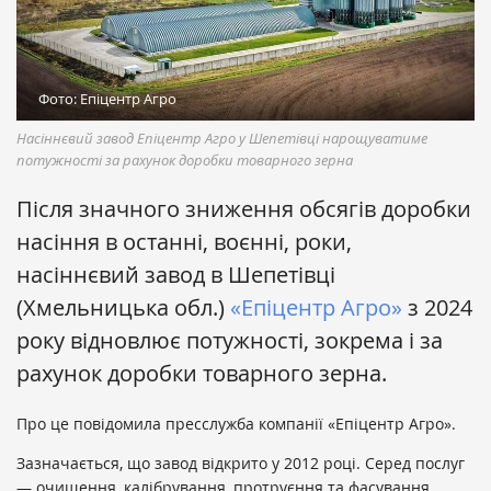
Фото: Епіцентр Агро
Насіннєвий завод Епіцентр Агро у Шепетівці нарощуватиме
потужності за рахунок доробки товарного зерна
Після значного зниження обсягів доробки
насіння в останні, воєнні, роки,
насіннєвий завод в Шепетівці
(Хмельницька обл.)
«Епіцентр Агро»
з 2024
року відновлює потужності, зокрема і за
рахунок доробки товарного зерна.
Про це повідомила пресслужба компанії «Епіцентр Агро».
Зазначається, що завод відкрито у 2012 році. Серед послуг
— очищення, калібрування, протруєння та фасування