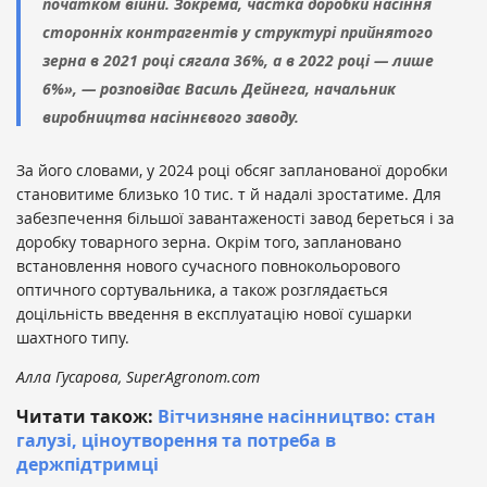
початком війни. Зокрема, частка доробки насіння
сторонніх контрагентів у структурі прийнятого
зерна в 2021 році сягала 36%, а в 2022 році — лише
6%», — розповідає Василь Дейнега, начальник
виробництва насіннєвого заводу.
За його словами, у 2024 році обсяг запланованої доробки
становитиме близько 10 тис. т й надалі зростатиме. Для
забезпечення більшої завантаженості завод береться і за
доробку товарного зерна. Окрім того, заплановано
встановлення нового сучасного повнокольорового
оптичного сортувальника, а також розглядається
доцільність введення в експлуатацію нової сушарки
шахтного типу.
Алла Гусарова, SuperAgronom.com
Читати також:
Вітчизняне насінництво: стан
галузі, ціноутворення та потреба в
держпідтримці