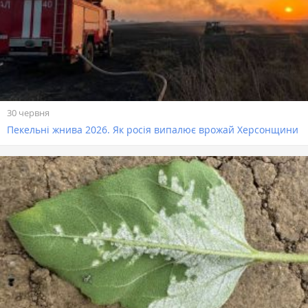
30 червня
Пекельні жнива 2026. Як росія випалює врожай Херсонщини