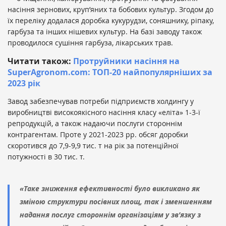
насіння зернових, круп’яних та бобових культур. Згодом до
їх переліку додалася доробка кукурудзи, соняшнику, ріпаку,
гарбуза та інших нішевих культур. На базі заводу також
проводилося сушіння гарбуза, лікарських трав.
Читати також:
Протруйники насіння на
SuperAgronom.com: ТОП-20 найпопулярніших за
2023 рік
Завод забезпечував потреби підприємств холдингу у
виробництві високоякісного насіння класу «еліта» 1-3-ї
репродукцій, а також надаючи послуги стороннім
контрагентам. Проте у 2021-2023 рр. обсяг доробки
скоротився до 7,9-9,9 тис. т на рік за потенційної
потужності в 30 тис. т.
«Таке зниження ефективності було викликано як
зміною структури посівних площ, так і зменшенням
надання послуг стороннім організаціям у зв’язку з