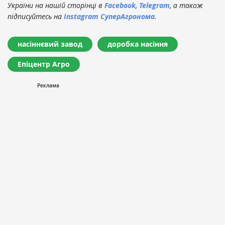
України на нашій сторінці в
Facebook
,
Telegram
, а також
підписуйтесь на
Instagram СуперАгронома
.
насіннєвий завод
доробка насіння
Епіцентр Агро