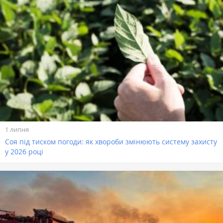
1 липня
Соя під тиском погоди: як хвороби змінюють систему захисту
у 2026 році