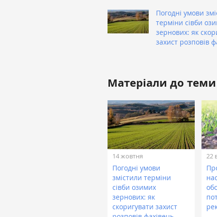
Погодні умови зм
терміни сівби оз
зернових: як скор
захист розповів ф
Матеріали до теми
14 жовтня
22 
Погодні умови
Пр
змістили терміни
на
сівби озимих
об
зернових: як
по
скоригувати захист
ре
розповів фахівець