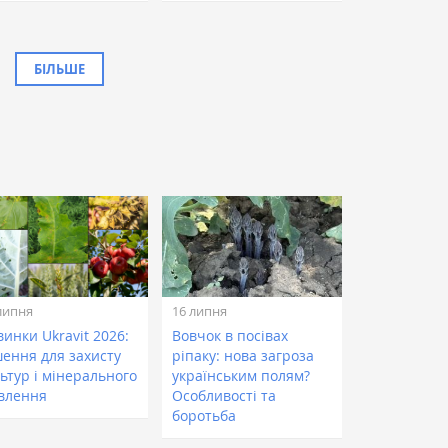
БІЛЬШЕ
липня
16 липня
инки Ukravit 2026:
Вовчок в посівах
шення для захисту
ріпаку: нова загроза
ьтур і мінерального
українським полям?
влення
Особливості та
боротьба