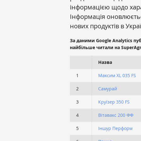
інформацією щодо хара
Інформація оновлюєть
нових продуктів в Украї
За даними Google Analytics пу
найбільше читали на SuperAgr
Назва
1
Максим XL 035 FS
2
Самурай
3
Круїзер 350 FS
4
Вітавакс 200 ФФ
5
Іншур Перформ