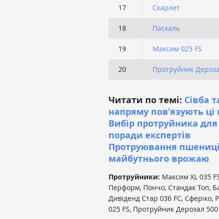
17
Скарлет
18
Паскаль
19
Максим 025 FS
20
Протруйник Дероза
Читати по темі:
Сівба т
напряму пов’язують ці
Вибір протруйника для
поради експертів
Протруювання пшениці
майбутнього врожаю
Протруйники:
Максим XL 035 FS
Перформ, Пончо, Стандак Топ, Ба
Дивіденд Стар 036 FC, Сферіко, Р
025 FS, Протруйник Дерозал 500