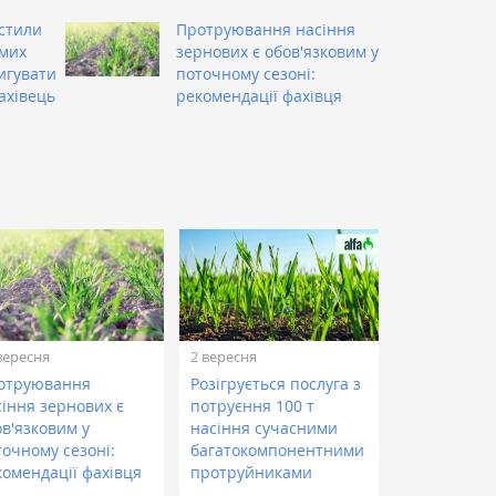
істили
Протруювання насіння
имих
зернових є обов'язковим у
игувати
поточному сезоні:
ахівець
рекомендації фахівця
вересня
2 вересня
отруювання
Розігрується послуга з
сіння зернових є
потруєння 100 т
ов'язковим у
насіння сучасними
точному сезоні:
багатокомпонентними
комендації фахівця
протруйниками