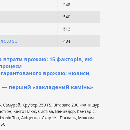
548
540
512
л 500 SC
484
а втрати врожаю: 15 факторів, які
 процеси
 гарантованого врожаю: нюанси,
 — перший «закладений камінь»
, Самурай, Круїзер 350 FS, Вітавакс 200 ФФ, Іншур
стіон, Кінто Плюс, Систіва, Венцедор, Кантаріс,
ізолік Топ, Авіценна, Скарлет, Паскаль, Максим
 SC.