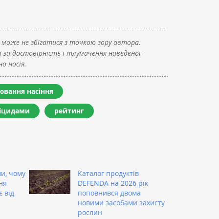
 може не збігатися з точкою зору автора.
і за достовірність і тлумачення наведеної
о носія.
ювання насіння
гіцидами
рейтинг
ли, чому
Каталог продуктів
ня
DEFENDA на 2026 рік
є від
поповнився двома
новими засобами захисту
рослин