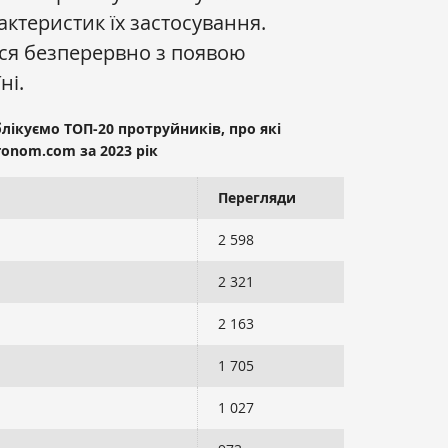
ктеристик їх застосування.
ся безперервно з появою
ні.
блікуємо ТОП-20 протруйників, про які
onom.com за 2023 рік
Перегляди
2 598
2 321
2 163
1 705
1 027