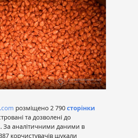
.com
розміщено 2 790
сторінки
стровані та дозволені до
і. За аналітичними даними в
 387 корчистувачів шукали