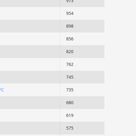
973
954
898
856
820
762
745
FC
735
680
619
575