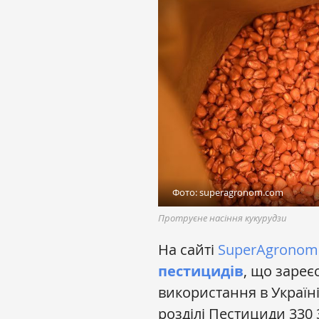
Фото: superagronom.com
Протруєне насіння кукурудзи
На сайті
SuperAgronom
пестицидів
, що зареє
використання в Україн
розділі Пестициди 330