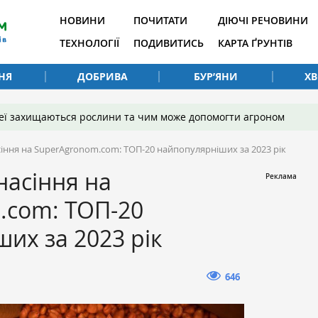
НОВИНИ
ПОЧИТАТИ
ДІЮЧІ РЕЧОВИНИ
ТЕХНОЛОГІЇ
ПОДИВИТИСЬ
КАРТА ҐРУНТІВ
НЯ
ДОБРИВА
БУР’ЯНИ
Х
 неї захищаються рослини та чим може допомогти агроном
іння на SuperAgronom.com: ТОП-20 найпопулярніших за 2023 рік
насіння на
.com: ТОП-20
их за 2023 рік
646