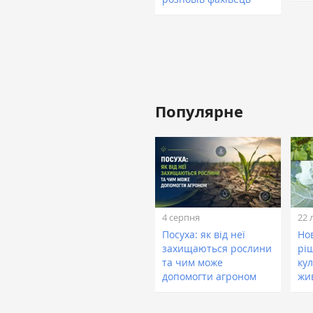
Популярне
4 серпня
22 
Посуха: як від неї
Нов
захищаються рослини
рі
та чим може
кул
допомогти агроном
жи