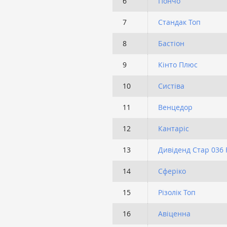
6
Пончо
7
Стандак Топ
8
Бастіон
9
Кінто Плюс
10
Систіва
11
Венцедор
12
Кантаріс
13
Дивіденд Стар 036 
14
Сферіко
15
Різолік Топ
16
Авіценна