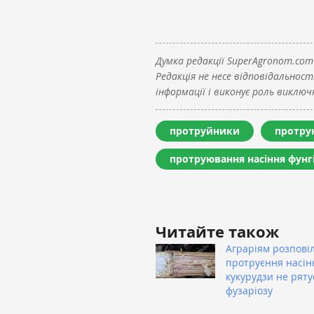
Думка редакції SuperAgronom.com
Редакція не несе відповідальност
інформації і виконує роль виключн
протруйники
протру
протруювання насіння фун
Читайте також
Аграріям розпові
протруєння насін
кукурудзи не ряту
фузаріозу