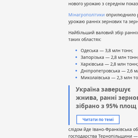
нового урожаю з середнім показн
Мінагрополітики
оприлюднило р
урожаю ранніх зернових та зерн
Найбільший валовий збір ранніх
таких областях:
Одеська — 3,8 млн тонн;
Запорізька — 2,8 млн тонн
Харківська — 2,8 млн тонн
Дніпропетровська — 2,6 м
Миколаївська — 2,3 млн то
Україна завершує
жнива, ранні зерно
зібрано з 95% площ
Читати по темі
слідом йде Івано-Франківська о
господарства Тернопільщини 