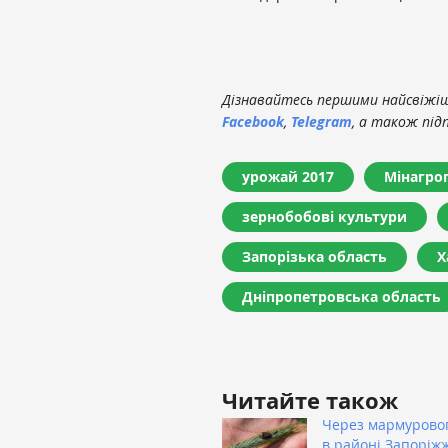
Дізнавайтесь першими найсвіжіші
Facebook
,
Telegram
, а також під
урожай 2017
Мінагро
зернобобові культури
Запорізька область
Х
Дніпропетровська область
Читайте також
Через мармуровог
в районі Запоріж