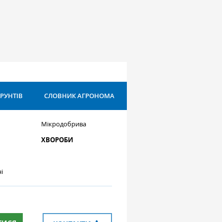
ҐРУНТІВ
СЛОВНИК АГРОНОМА
Мікродобрива
ХВОРОБИ
і