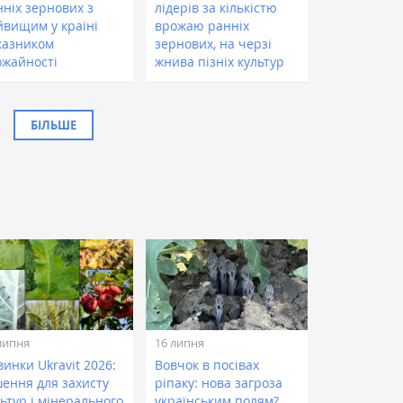
нніх зернових з
лідерів за кількістю
йвищим у країні
врожаю ранніх
казником
зернових, на черзі
ожайності
жнива пізніх культур
БІЛЬШЕ
липня
16 липня
инки Ukravit 2026:
Вовчок в посівах
шення для захисту
ріпаку: нова загроза
ьтур і мінерального
українським полям?