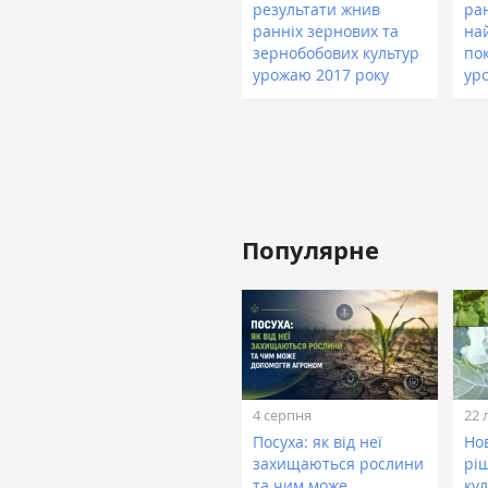
результати жнив
ра
ранніх зернових та
на
зернобобових культур
по
урожаю 2017 року
ур
Популярне
4 серпня
22 
Посуха: як від неї
Нов
захищаються рослини
рі
та чим може
кул