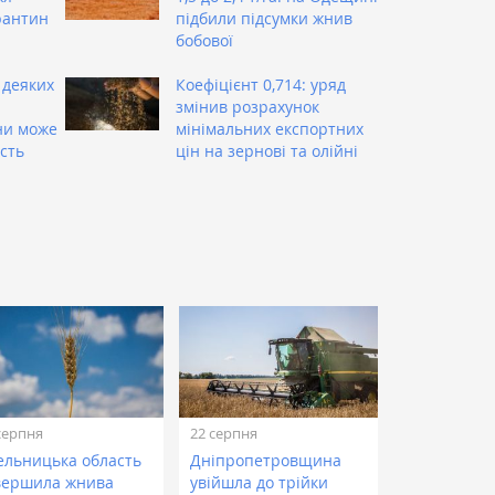
рантин
підбили підсумки жнив
бобової
 деяких
Коефіцієнт 0,714: уряд
змінив розрахунок
ни може
мінімальних експортних
сть
цін на зернові та олійні
серпня
22 серпня
ельницька область
Дніпропетровщина
вершила жнива
увійшла до трійки