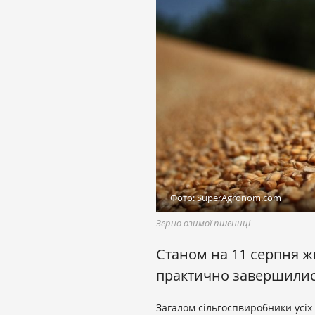
Фото: SuperAgronom.com
Зерно озимої пшениці
Станом на 11 серпня ж
практично завершилис
Загалом сільгоспвиробники усіх