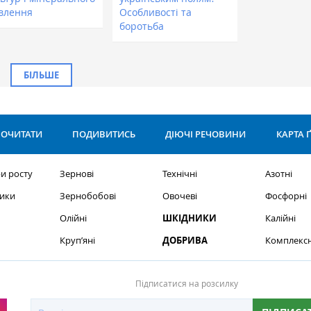
влення
Особливості та
боротьба
БІЛЬШЕ
ОЧИТАТИ
ПОДИВИТИСЬ
ДІЮЧІ РЕЧОВИНИ
КАРТА 
и росту
Зернові
Технічні
Азотні
ики
Зернобобові
Овочеві
Фосфорні
Олійні
ШКІДНИКИ
Калійні
Круп’яні
ДОБРИВА
Комплексн
Підписатися на розсилку