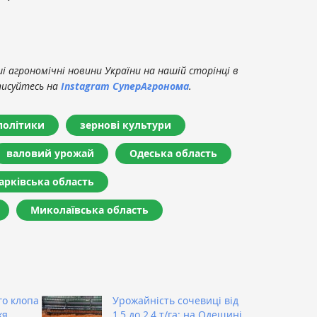
 агрономічні новини України на нашій сторінці в
писуйтесь на
Instagram СуперАгронома
.
політики
зернові культури
валовий урожай
Одеська область
арківська область
Миколаївська область
о клопа
Урожайність сочевиці від
жя
1,5 до 2,4 т/га: на Одещині