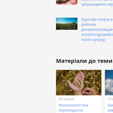
запроваджено ка
Ґрунтова посуха в
районах
Дніпропетровщи
знизити врожайні
пізніх культур
Матеріали до теми
29 серпня
25 
Мінагрополітики
Хм
оприлюднило
за