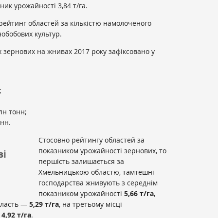
ик урожайності 3,84 т/га.
ейтинг областей за кількістю намолоченого
обобових культур.
 зернових на жнивах 2017 року зафіксовано у
;
;
лн тонн;
нн.
Стосовно рейтингу областей за
показником урожайності зернових, то
ві
першість залишається за
Хмельницькою областю, тамтешні
господарства жнивують з середнім
показником урожайності
5,66 т/га
,
бласть —
5,29 т/га
, на третьому місці
—
4,92
т/га
.