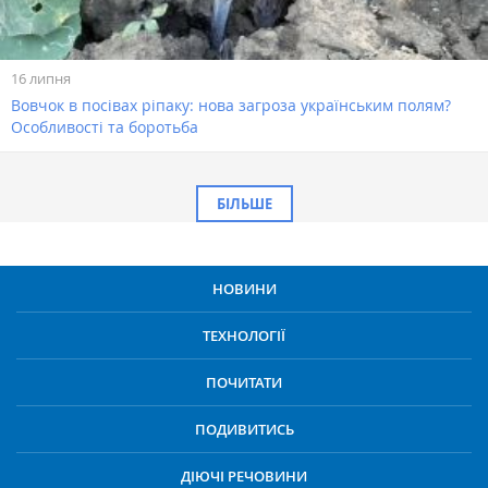
16 липня
Вовчок в посівах ріпаку: нова загроза українським полям?
Особливості та боротьба
БІЛЬШЕ
НОВИНИ
ТЕХНОЛОГІЇ
ПОЧИТАТИ
ПОДИВИТИСЬ
ДІЮЧІ РЕЧОВИНИ