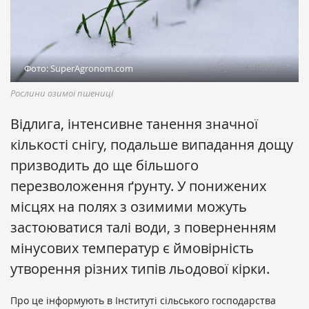
Фото: SuperAgronom.com
Рослини озимої пшениці
Відлига, інтенсивне танення значної
кількості снігу, подальше випадання дощу
призводить до ще більшого
перезволоження ґрунту. У понижених
місцях на полях з озимими можуть
застоюватися талі води, з поверненням
мінусових температур є ймовірність
утворення різних типів льодової кірки.
Про це інформують в Інституті сільського господарства