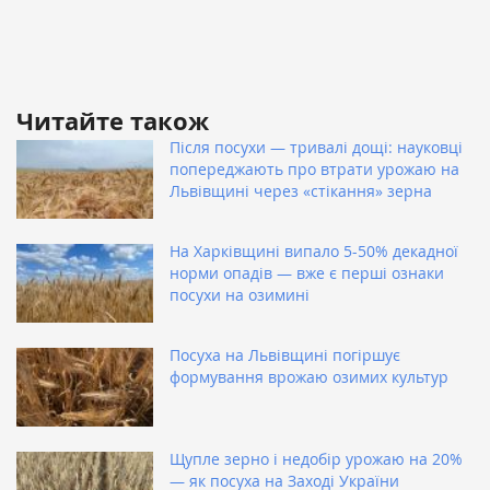
Читайте також
Після посухи — тривалі дощі: науковці
попереджають про втрати урожаю на
Львівщині через «стікання» зерна
На Харківщині випало 5-50% декадної
норми опадів — вже є перші ознаки
посухи на озимині
Посуха на Львівщині погіршує
формування врожаю озимих культур
Щупле зерно і недобір урожаю на 20%
— як посуха на Заході України