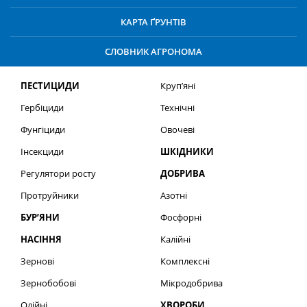
КАРТА ҐРУНТІВ
СЛОВНИК АГРОНОМА
ПЕСТИЦИДИ
Круп’яні
Гербіциди
Технічні
Фунгіциди
Овочеві
Інсекциди
ШКІДНИКИ
Регулятори росту
ДОБРИВА
Протруйники
Азотні
БУР’ЯНИ
Фосфорні
НАСІННЯ
Калійні
Зернові
Комплексні
Зернобобові
Мікродобрива
Олійні
ХВОРОБИ