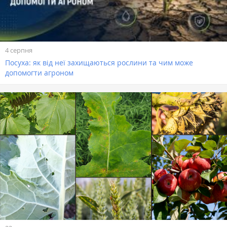
4 серпня
Посуха: як від неї захищаються рослини та чим може
допомогти агроном