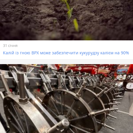
31 січня
Калій із гною ВРХ може забезпечити кукурудзу калієм на 90%