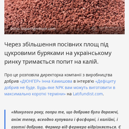
Фото: SuperAgronom.com
Через збільшення посівних площ під
цукровими буряками на українському
ринку тримається попит на калій.
Про це розповіла директорка компанії з виробництва
добрив
«ДЮНГЕР»
Інна Камишова
в інтерв'ю
«Дефіциту
добрив не буде. Будь-яке NPK вам можуть виготовити в
максимально короткі терміни»
на
Latifundist.com
.
«Минулого року, попри те, що добрива були дорожчі,
аніж тепер, всеодно купували і фосфорні, і калійні, і
азотні добрива. Фермер від фермера відрізняється. Є