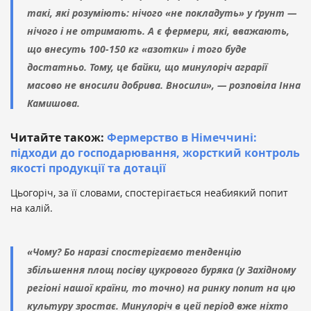
такі, які розуміють: нічого «не покладуть» у ґрунт —
нічого і не отримають. А є фермери, які, вважають,
що внесуть 100-150 кг «азотки» і того буде
достатньо. Тому, це байки, що минулоріч аграрії
масово не вносили добрива. Вносили», — розповіла Інна
Камишова.
Читайте також:
Фермерство в Німеччині:
підходи до господарювання, жорсткий контроль
якості продукції та дотації
Цьогоріч, за її словами, спостерігається неабиякий попит
на калій.
«Чому? Бо наразі спостерігаємо тенденцію
збільшення площ посіву цукрового буряка (у Західному
регіоні нашої країни, то точно) на ринку попит на цю
культуру зростає. Минулоріч в цей період вже ніхто