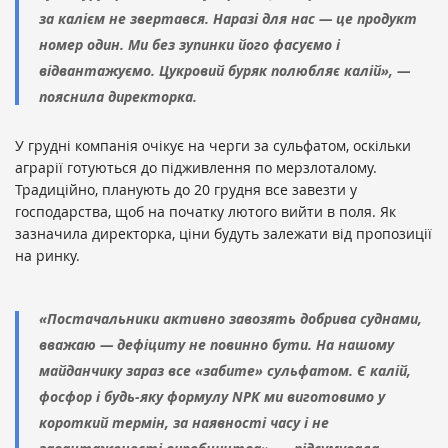
за калієм не звертався. Наразі для нас — це продукт
номер один. Ми без зупинки його фасуємо і
відвантажуємо. Цукровий буряк полюбляє калій», —
пояснила директорка.
У грудні компанія очікує на черги за сульфатом, оскільки
аграрії готуються до підживлення по мерзлоталому.
Традиційно, планують до 20 грудня все завезти у
господарства, щоб на початку лютого вийти в поля. Як
зазначила директорка, ціни будуть залежати від пропозиції
на ринку.
«Постачальники активно завозять добрива суднами,
вважаю — дефіциту не повинно бути. На нашому
майданчику зараз все «забите» сульфатом. Є калій,
фосфор і будь-яку формулу NPK ми виготовимо у
короткий термін, за наявності часу і не