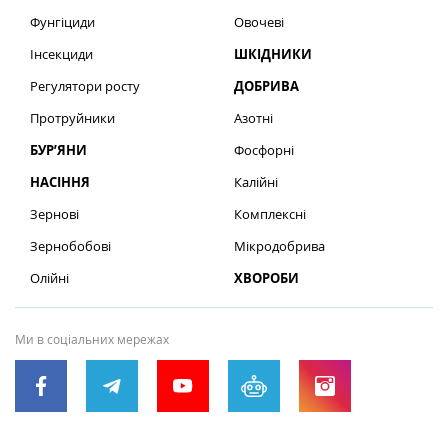
Фунгіциди
Овочеві
Інсекциди
ШКІДНИКИ
Регулятори росту
ДОБРИВА
Протруйники
Азотні
БУР’ЯНИ
Фосфорні
НАСІННЯ
Калійні
Зернові
Комплексні
Зернобобові
Мікродобрива
Олійні
ХВОРОБИ
Ми в соціальних мережах