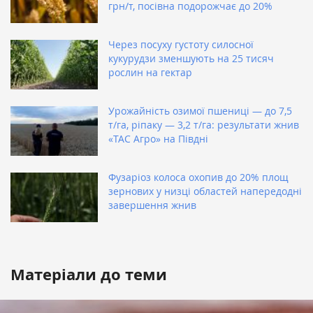
грн/т, посівна подорожчає до 20%
Через посуху густоту силосної
кукурудзи зменшують на 25 тисяч
рослин на гектар
Урожайність озимої пшениці — до 7,5
т/га, ріпаку — 3,2 т/га: результати жнив
«ТАС Агро» на Півдні
Фузаріоз колоса охопив до 20% площ
зернових у низці областей напередодні
завершення жнив
Матеріали до теми