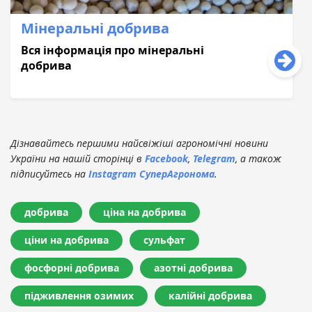
Мінеральні добрива
Вся інформація про мінеральні
добрива
Дізнавайтесь першими найсвіжіші агрономічні новини
України на нашій сторінці в
Facebook
,
Telegram
, а також
підписуйтесь на
Instagram СуперАгронома
.
добрива
ціна на добрива
ціни на добрива
сульфат
фосфорні добрива
азотні добрива
підживлення озимих
калійні добрива