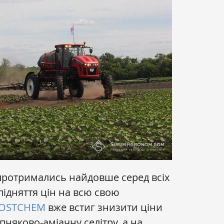
С протримались найдовше серед всіх
підняття цін на всю свою
OSTCHEM
вже встиг знизити ціни
апняково-аміачну селітру, а на