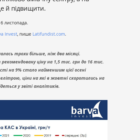
е й підвищити.
6 листопада.
va Invest
, пише
Latifundist.com
.
алась трохи більше, ніж два місяці.
в рекомендовану ціну на 1,5 тис. грн до 16 тис.
ті на 9% стало найменшим цієї осені
селітрою, ціни на які в жовтні скоротились на
деться у звіті аналітиків.