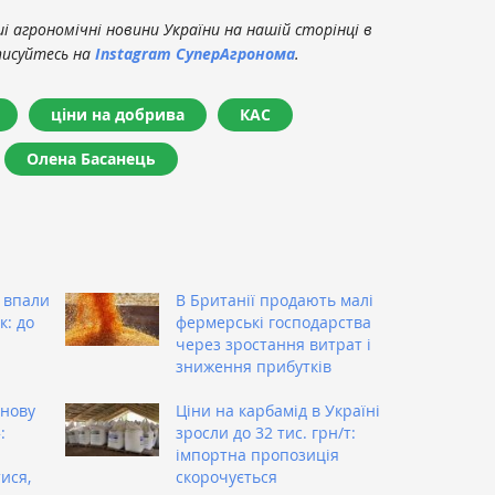
 агрономічні новини України на нашій сторінці в
писуйтесь на
Instagram СуперАгронома
.
ціни на добрива
КАС
Олена Басанець
 впали
В Британії продають малі
к: до
фермерські господарства
через зростання витрат і
зниження прибутків
знову
Ціни на карбамід в Україні
:
зросли до 32 тис. грн/т:
імпортна пропозиція
ися,
скорочується