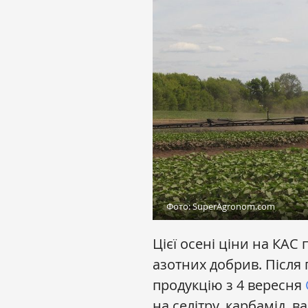
Фото: SuperAgronom.com
Цієї осені ціни на КА
азотних добрив. Після 
продукцію з 4 вересня
на селітру, карбамід, в