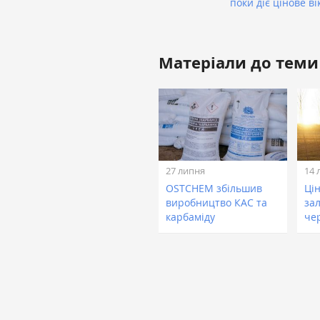
поки діє цінове ві
Матеріали до теми
27 липня
14 
OSTCHEM збільшив
Ці
виробництво КАС та
за
карбаміду
че