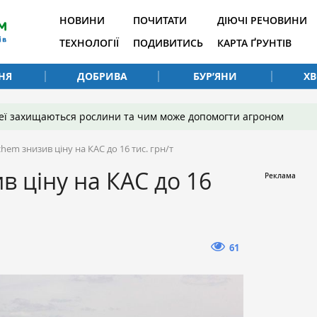
НОВИНИ
ПОЧИТАТИ
ДІЮЧІ РЕЧОВИНИ
ТЕХНОЛОГІЇ
ПОДИВИТИСЬ
КАРТА ҐРУНТІВ
НЯ
ДОБРИВА
БУР’ЯНИ
Х
 неї захищаються рослини та чим може допомогти агроном
hem знизив ціну на КАС до 16 тис. грн/т
в ціну на КАС до 16
61