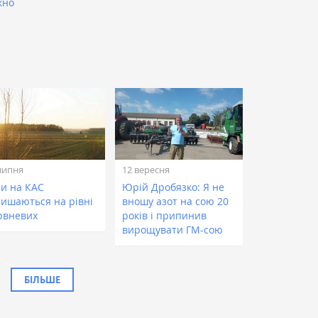
кно
липня
12 вересня
ни на КАС
Юрій Дробязко: Я не
лишаються на рівні
вношу азот на сою 20
рвневих
років і припинив
вирощувати ГМ-сою
БІЛЬШЕ