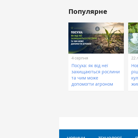
Популярне
4 серпня
22 
Посуха: як від неї
Нов
захищаються рослини
рі
та чим може
кул
допомогти агроном
жи