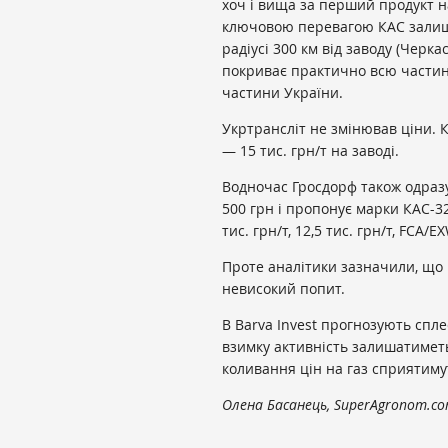
хоч і вища за перший продукт н
ключовою перевагою КАС залиш
радіусі 300 км від заводу (Черка
покриває практично всю частину п
частини України.
Укртрансліт не змінював ціни. К
— 15 тис. грн/т на заводі.
Водночас Гросдорф також одразу
500 грн і пропонує марки КАС-32,
тис. грн/т, 12,5 тис. грн/т, FCA/E
Проте аналітики зазначили, що 
невисокий попит.
В Barva Invest прогнозують спле
взимку активність залишатиметь
коливання цін на газ сприятиму
Олена Басанець, SuperAgronom.c