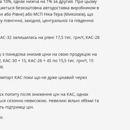
а 10%, однак нижча на 1% за другий. При цьому
ається безкоштовна автодоставка виробником в
си або Рівне) або МСП Ніка-Тера (Миколаїв), що
івнічної, західної, центральної та південної
АС-32 залишилась на рівні 17,5 тис. грн/т, КАС-28
 з понеділка знизив ціни на свою продукцію на
 КАС-30 + 1S, КАС-26 + 4S по 15,5 тис. грн/т, 15
XW.
імпорт КАС поки що не дуже цікавий через
ск попиту після зниження цін на КАС, однак
ся сезонно невисокою. Невеликі вільні об’єми та
ть підтримці цін.
om