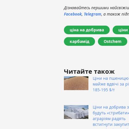
Дізнавайтесь першими найсвіжіші
Facebook
,
Telegram
, а також під
ціна на добрива
ціни
карбамід
Ostchem
Читайте також
Ціни на пшеницю
майже вдвічі за рі
185-195 $/т
Ціни на добрива 
будуть «стрибати»
аграріям радять
встигнути закупит