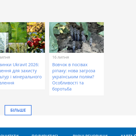
липня
16 липня
инки Ukravit 2026:
Вовчок в посівах
шення для захисту
ріпаку: нова загроза
ьтур і мінерального
українським полям?
влення
Особливості та
боротьба
БІЛЬШЕ