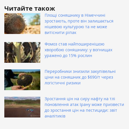
Читайте також
Площі соняшнику в Німеччині
зростають, проте він залишається
нішевою культурою та не може
витіснити ріпак
Фомоз став найпоширенішою
хворобою соняшнику: у вогнищах
уражено до 15% рослин
Переробники знизили закупівельні
ціни на соняшник до $690/т через
логістичні ризики
Зростання цін на сиру нафту на тлі
поновлення атак Ірану може призвести
до зростання цін на пестициди: звіт
аналітиків