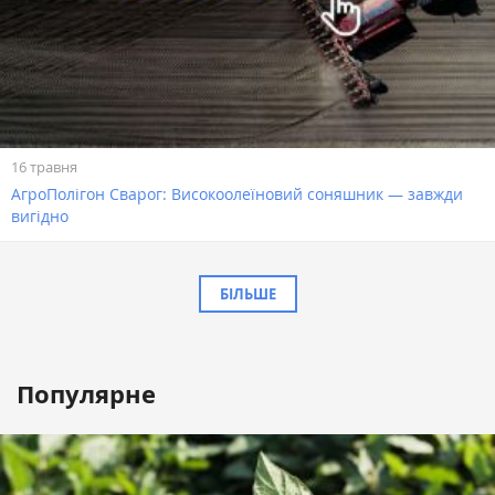
16 травня
АгроПолігон Сварог: Високоолеїновий соняшник — завжди
вигідно
БІЛЬШЕ
Популярне