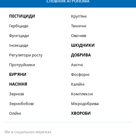
СЛОВНИК АГРОНОМА
ПЕСТИЦИДИ
Круп’яні
Гербіциди
Технічні
Фунгіциди
Овочеві
Інсекциди
ШКІДНИКИ
Регулятори росту
ДОБРИВА
Протруйники
Азотні
БУР’ЯНИ
Фосфорні
НАСІННЯ
Калійні
Зернові
Комплексні
Зернобобові
Мікродобрива
Олійні
ХВОРОБИ
Ми в соціальних мережах