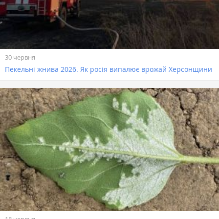
30 червня
Пекельні жнива 2026. Як росія випалює врожай Херсонщини