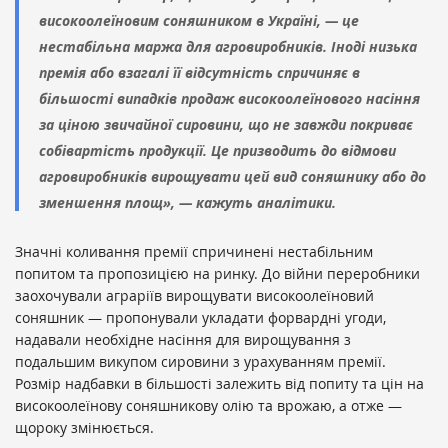
високоолеїновим соняшником в Україні, — це
нестабільна маржа для агровиробників. Іноді низька
премія або взагалі її відсутність спричиняє в
більшості випадків продаж високоолеїнового насіння
за ціною звичайної сировини, що не завжди покриває
собівартість продукції. Це призводить до відмови
агровиробників вирощувати цей вид соняшнику або до
зменшення площ», — кажуть аналітики.
Значні коливання премії спричинені нестабільним
попитом та пропозицією на ринку. До війни переробники
заохочували аграріїв вирощувати високоолеїновий
соняшник — пропонували укладати форвардні угоди,
надавали необхідне насіння для вирощування з
подальшим викупом сировини з урахуванням премії.
Розмір надбавки в більшості залежить від попиту та цін на
високоолеїнову соняшникову олію та врожаю, а отже —
щороку змінюється.