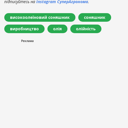
підписуйтесь на
Instagram СуперАгронома
.
високоолеїновий соняшник
соняшник
виробництво
олія
олійність