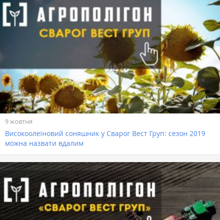
9 жовтня
Високоолеїновий соняшник у Сварог Вест Груп: сезон 2019
можна назвати вдалим