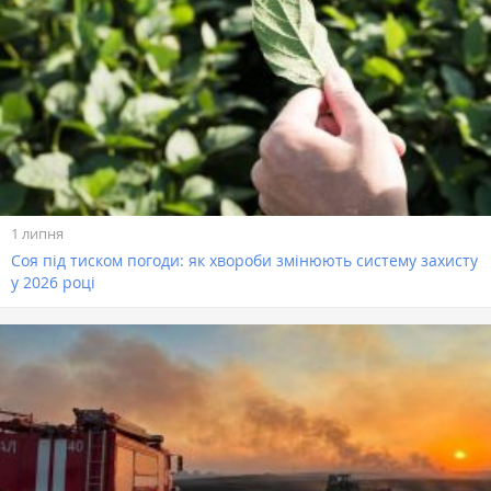
1 липня
Соя під тиском погоди: як хвороби змінюють систему захисту
у 2026 році