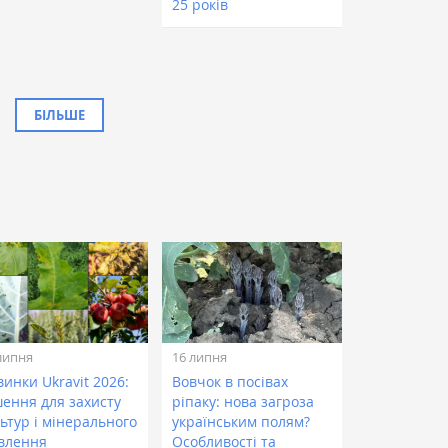
25 років
БІЛЬШЕ
липня
16 липня
инки Ukravit 2026:
Вовчок в посівах
шення для захисту
ріпаку: нова загроза
ьтур і мінерального
українським полям?
влення
Особливості та