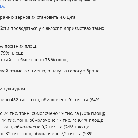
ДА.
ранніх зернових становить 4,6 ц/га.
ти проводяться у сільгосппідприємствах таких
% посівних площ;
 79% площ;
ський — обмолочено 73 % площ.
жай озимого ячменю, ріпаку та гороху зібрано
м культурам:
но 482 тис. тонн, обмолочено 91 тис. га (64%
74 тис. тонн, обмолочено 19 тис. га (70% площ);
4 тис. тонн, обмолочено 17 тис. га (61% площ);
 тонн, обмолочено 9,2 тис. га (24% площ);
32 тис. тонн, обмолочено 7,2 тис. га (53%