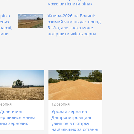
може витіснити ріпак
рів з
Жнива-2026 на Волині:
евих
озимий ячмінь дає понад
паржі,
5 т/га, але спека може
лини
погіршити якість зерна
серпня
12 серпня
 Донеччині
Урожай зерна на
вершились жнива
Дніпропетровщині
нніх зернових
увійшов в п'ятірку
найбільших за останні