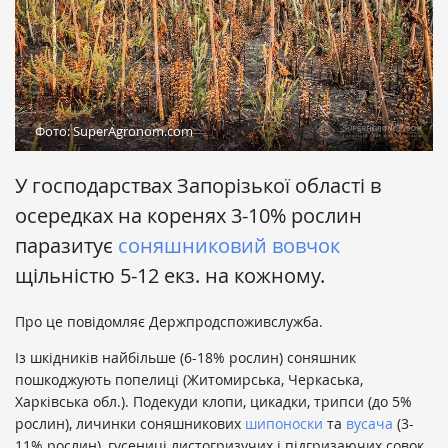
Фото: SuperAgronom.com
У господарствах Запорізької області в
осередках на коренях 3-10% рослин
паразитує
соняшниковий вовчок
щільністю 5-12 екз. на кожному.
Про це повідомляє Держпродспоживслужба.
Із шкідників найбільше (6-18% рослин) соняшник
пошкоджують попелиці (Житомирська, Черкаська,
Харківська обл.). Подекуди клопи, цикадки, трипси (до 5%
рослин), личинки соняшникових
шипоноски
та
вусача
(3-
11% рослин), гусениці листогризучих і підгризаючих совок