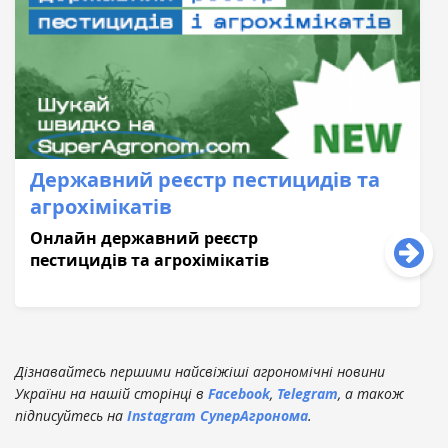
Державний реєстр пестицидів та
агрохімікатів
Онлайн державний реєстр
пестицидів та агрохімікатів
Дізнавайтесь першими найсвіжіші агрономічні новини
України на нашій сторінці в
Facebook
,
Telegram
, а також
підписуйтесь на
Instagram СуперАгронома
.