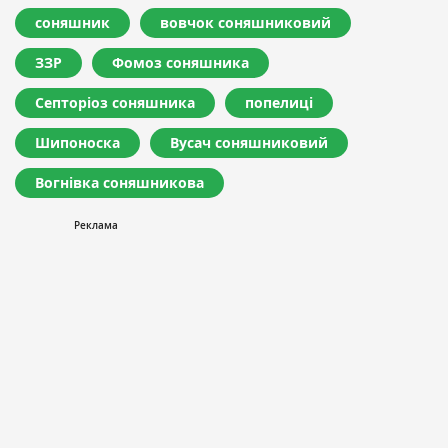
соняшник
вовчок соняшниковий
ЗЗР
Фомоз соняшника
Септоріоз соняшника
попелиці
Шипоноска
Вусач соняшниковий
Вогнівка соняшникова