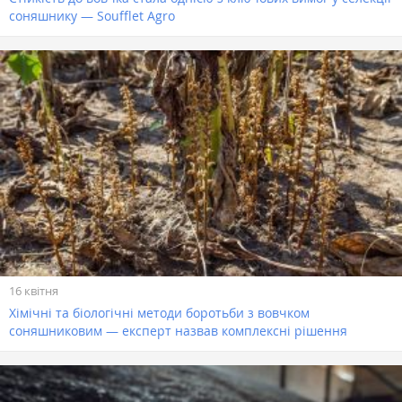
соняшнику — Soufflet Agro
16 квітня
Хімічні та біологічні методи боротьби з вовчком
соняшниковим — експерт назвав комплексні рішення