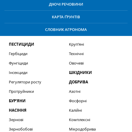
ДІЮЧІ РЕЧОВИНИ
КАРТА ҐРУНТІВ
СЛОВНИК АГРОНОМА
ПЕСТИЦИДИ
Круп’яні
Гербіциди
Технічні
Фунгіциди
Овочеві
Інсекциди
ШКІДНИКИ
Регулятори росту
ДОБРИВА
Протруйники
Азотні
БУР’ЯНИ
Фосфорні
НАСІННЯ
Калійні
Зернові
Комплексні
Зернобобові
Мікродобрива