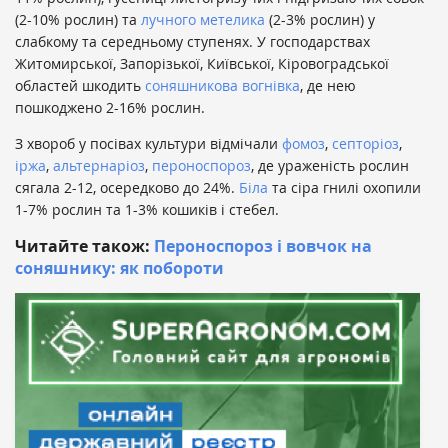
(2-10% рослин) та
лучного метелика
(2-3% рослин) у
слабкому та середньому ступенях. У господарствах
Житомирської, Запорізької, Київської, Кіровоградської
областей шкодить
соняшникова вогнівка
, де нею
пошкоджено 2-16% рослин.
З хвороб у посівах культури відмічали
фомоз
,
септоріоз
,
іржа
,
альтернаріоз
,
пероноспороз
, де ураженість рослин
сягала 2-12, осередково до 24%.
Біла
та сіра гнилі охопили
1-7% рослин та 1-3% кошиків і стебел.
Читайте також:
Пероноспороз і вовчок на
соняшнику: як побороти