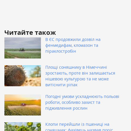
Читайте також
В ЄС продовжили дозвіл на
фенмедифам, кломазон та
піраклостробін
Площі соняшнику в Німеччині
зростають, проте він залишається
нішевою культурою та не може
витіснити ріпак
Погодні умови ускладнюють польові
роботи, особливо захист та
підживлення рослин
Клопи перейшли із пшениці на
соняшник: фахівець назвав поріг