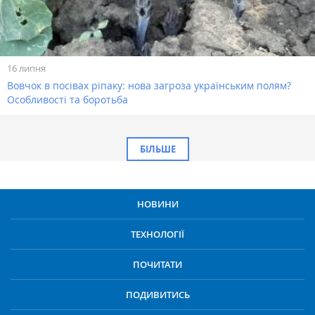
16 липня
Вовчок в посівах ріпаку: нова загроза українським полям?
Особливості та боротьба
БІЛЬШЕ
НОВИНИ
ТЕХНОЛОГІЇ
ПОЧИТАТИ
ПОДИВИТИСЬ