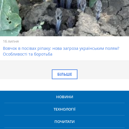
16 липня
Вовчок в посівах ріпаку: нова загроза українським полям?
Особливості та боротьба
БІЛЬШЕ
НОВИНИ
ТЕХНОЛОГІЇ
ПОЧИТАТИ