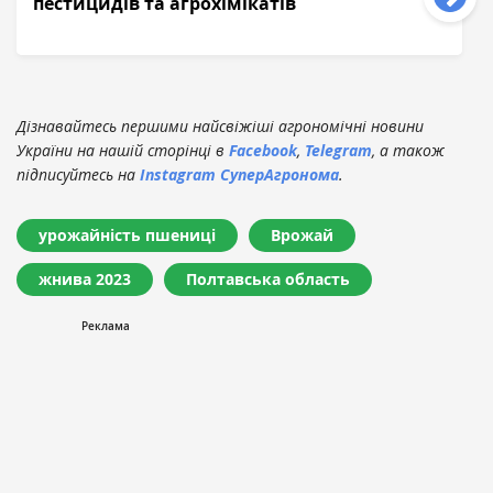
пестицидів та агрохімікатів
Дізнавайтесь першими найсвіжіші агрономічні новини
України на нашій сторінці в
Facebook
,
Telegram
, а також
підписуйтесь на
Instagram СуперАгронома
.
урожайність пшениці
Врожай
жнива 2023
Полтавська область