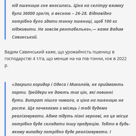
під пшеницю гне вносилась. Ціна на селітру взимку
була 36000 грн/т, а весною – 26-28. Відповідно
потрібно було здати тонну пшениці, щоб 100 кг
підживити. Не зовсім рентабельно»,—
каже
Вадим
Савинський.
Вадим Савинський каже, що урожайність пшениці в
господарстві 4 т/га, що менше на на пів-тонни, ніж в 2022
р.
«Закрили коридор і Одеса і Миколаїв, не приймають
порти. Трейдери не дають тих цін, які повинні
бути. Витрат пішло чимало, а ціна на пшеницю не
росте. Ще почекаємо з місяць і тоді будемо
реалізовувати. Адже підуть пізні зернові, на це місце
потрібно буде складати іншу продукцію. Тобто в будь-
якому випадку потрібно буде реалізовувати. І