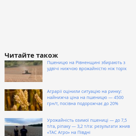
Читайте також
Пшеницю на Рівненщині збирають з
удвічі нижчою врожайністю ніж торік
Аграрії оцінили ситуацію на ринку:
найнижча ціна на пшеницю — 4500
грн/т, посівна подорожчає до 20%
Урожайність озимої пшениці — до 7,5
т/га, ріпаку — 3,2 т/га: результати жнив
«ТАС Агро» на Півдні