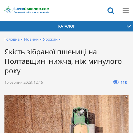
КАТАЛОГ
Головна
•
Новини
•
Урожай
•
Якість зібраної пшениці на
Полтавщині нижча, ніж минулого
року
15 серпня 2023, 12:46
118