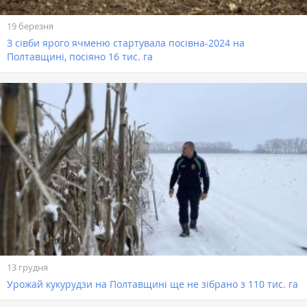
19 березня
З сівби ярого ячменю стартувала посівна-2024 на
Полтавщині, посіяно 16 тис. га
13 грудня
Урожай кукурудзи на Полтавщині ще не зібрано з 110 тис. га