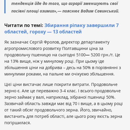
тенденція йде до того, що аграрії зменшують свої
посівні площі озимих»,— пояснює Вадим Савинський.
Читати по темі:
Збирання ріпаку завершили 7
областей, гороху — 13 областей
Як зазначає Сергій Фролов, директор департаменту
агропромислового розвитку Полтавщини ціна за
продовольчу пшеницю на сьогодні 5100
—
5200 грн./т. Це
на 13% вище, ніж у минулому році. При цьому іде
збільшення ціни на добрива – десь на 50% в порівнянні з
минулими роками, на пальне ми очікуємо збільшення.
Цієї ціни вистачає лише покрити витрати. Продовольче
зерно є. Але це переважно 3-4 клас. І всього продовольче
зерно займає у валі, наприклад, зібраної пшениці 50%.
Зазвичай область завжди має від 70 і вище, а в цьому році
от такий обсяг продовольчого зерна. Його, звичайно,
вистачить для потреб області, але цього року якість зерна
погіршилася.