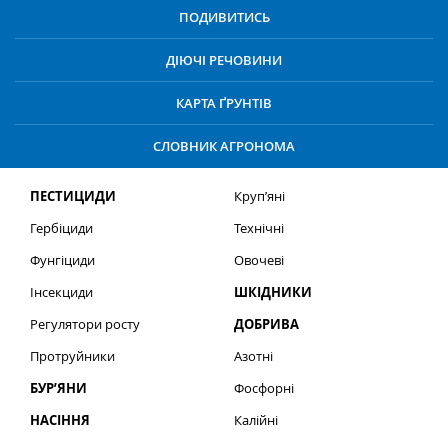
ПОДИВИТИСЬ
ДІЮЧІ РЕЧОВИНИ
КАРТА ҐРУНТІВ
СЛОВНИК АГРОНОМА
ПЕСТИЦИДИ
Круп’яні
Гербіциди
Технічні
Фунгіциди
Овочеві
Інсекциди
ШКІДНИКИ
Регулятори росту
ДОБРИВА
Протруйники
Азотні
БУР’ЯНИ
Фосфорні
НАСІННЯ
Калійні