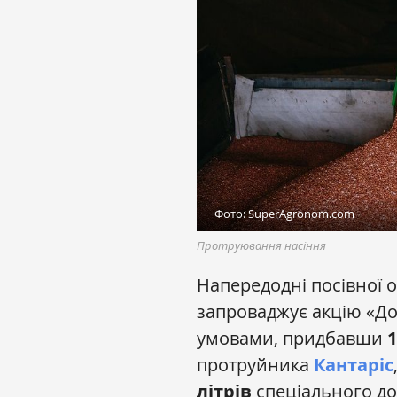
Фото: SuperAgronom.com
Протруювання насіння
Напередодні посівної 
запроваджує акцію «Дод
умовами, придбавши
1
протруйника
Кантаріс
літрів
спеціального д