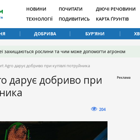
НОВИНИ
ПОЧИТАТИ
ДІЮЧІ РЕЧОВИНИ
ТЕХНОЛОГІЇ
ПОДИВИТИСЬ
КАРТА ҐРУНТІВ
НЯ
ДОБРИВА
БУР’ЯНИ
Х
 неї захищаються рослини та чим може допомогти агроном
rt Agro дарує добриво при купівлі потруйника
ro дарує добриво при
йника
204