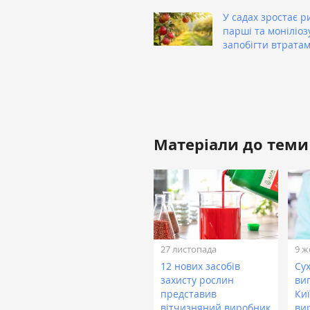
У садах зростає р
парші та моніліозу
запобігти втрата
Матеріали до теми
27 листопада
9 ж
12 нових засобів
Сух
захисту рослин
ви
представив
Ки
вітчизняний виробник
ви