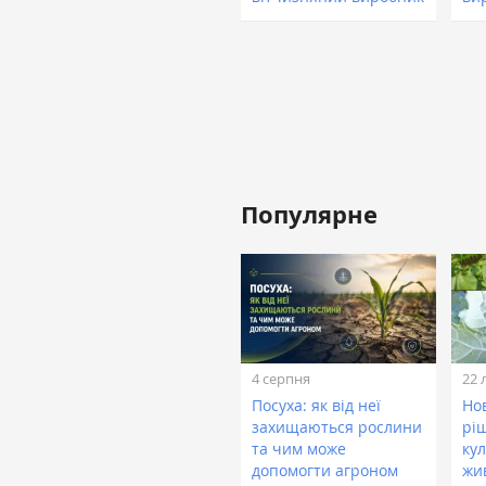
Популярне
4 серпня
22 
Посуха: як від неї
Нов
захищаються рослини
рі
та чим може
кул
допомогти агроном
жи