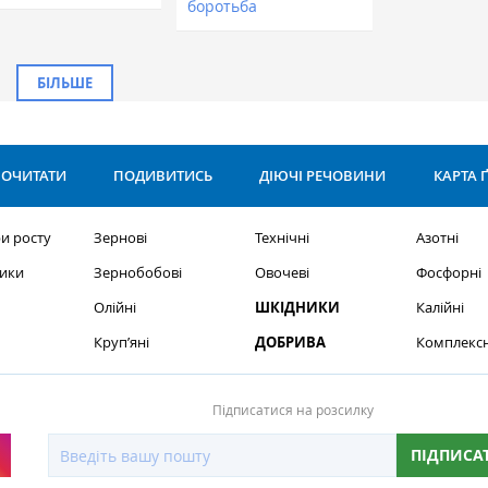
боротьба
БІЛЬШЕ
ОЧИТАТИ
ПОДИВИТИСЬ
ДІЮЧІ РЕЧОВИНИ
КАРТА 
и росту
Зернові
Технічні
Азотні
ики
Зернобобові
Овочеві
Фосфорні
Олійні
ШКІДНИКИ
Калійні
Круп’яні
ДОБРИВА
Комплексн
Підписатися на розсилку
ПІДПИСА