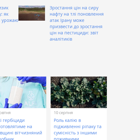
изик
Зростання цін на сиру
: як
нафту на тлі поновлення
м урожаю
атак Ірану може
призвести до зростання
цін на пестициди: звіт
аналітиків
овтня
10 серпня
і гербіциди
Роль калію в
готовлятиме на
підживленні ріпаку та
ївщині вітчизняний
сумісність з іншими
робник
поживними