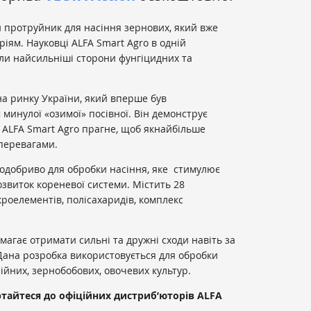
 протруйник для насіння зернових, який вже
іям. Науковці ALFA Smart Agro в одній
ли найсильніші сторони фунгіцидних та
а ринку України, який вперше був
инулої «озимої» посівної. Він демонструє
ж ALFA Smart Agro прагне, щоб якнайбільше
 перевагами.
родобриво для обробки насіння, яке стимулює
озвиток кореневої системи. Містить 28
кроелементів, полісахаридів, комплекс
магає отримати сильні та дружні сходи навіть за
Дана розробка використовується для обробки
лійних, зернобобових, овочевих культур.
ертайтеся до офіційних дистриб’юторів
ALFA