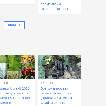
елементами —
пояснив експерт
БІЛЬШЕ
липня
16 липня
инки Ukravit 2026:
Вовчок в посівах
шення для захисту
ріпаку: нова загроза
ьтур і мінерального
українським полям?
влення
Особливості та