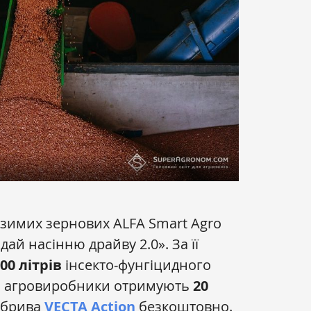
озимих зернових ALFA Smart Agro
ай насінню драйву 2.0». За її
00 літрів
інсекто-фунгіцидного
, агровиробники отримують
20
обрива
VECTA Action
безкоштовно.