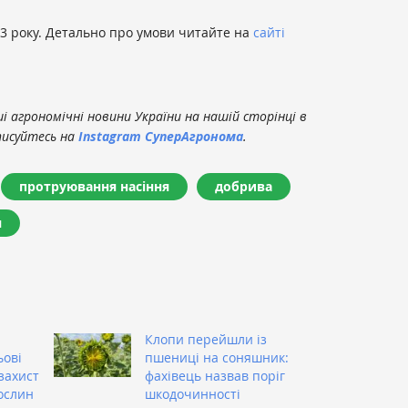
23 року. Детально про умови читайте на
сайті
 агрономічні новини України на нашій сторінці в
писуйтесь на
Instagram СуперАгронома
.
протруювання насіння
добрива
я
Клопи перейшли із
ьові
пшениці на соняшник:
захист
фахівець назвав поріг
ослин
шкодочинності