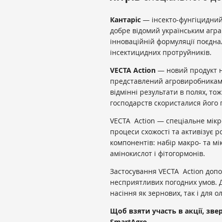
Кантаріс
— інсекто-фунгіцидний
добре відомий українським аграр
інноваційній формуляції поєдна
інсектицидних протруйників.
VECTA Action
— новий продукт н
представлений агровиробникам м
відмінні результати в полях, то
господарств скористалися його
VECTA Action — спеціальне мік
процеси схожості та активізує р
компонентів: набір макро- та мі
амінокислот і фітогормонів.
Застосування VECTA Action допо
несприятливих погодних умов. 
насіння як зернових, так і для о
Щоб
взяти участь в
акції, зв
Smar
tAgro.