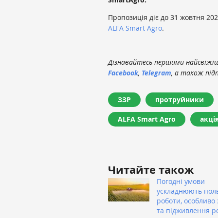
Пропозиція діє до 31 жовтня 20
ALFA Smart Agro
.
Дізнавайтесь першими найсвіжіші
Facebook
,
Telegram
, а також під
ЗЗР
протруйники
ALFA Smart Agro
акці
Читайте також
Погодні умови
ускладнюють пол
роботи, особливо 
та підживлення р