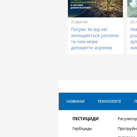
4 серпня
22 
Посуха: як від неї
Нов
захищаються рослини
рі
та чим може
кул
допомогти агроном
жи
НОВИНИ
ТЕХНОЛОГІЇ
П
ПЕСТИЦИДИ
Регулятор
Гербіциди
Протруйн