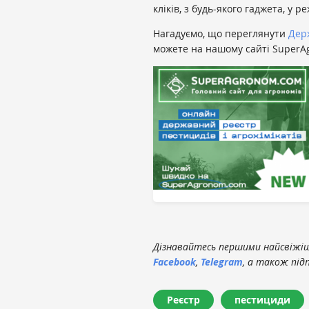
кліків, з будь-якого гаджета, у р
Нагадуємо, що переглянути
Держ
можете на нашому сайті SuperAg
Дізнавайтесь першими найсвіжіші
Facebook
,
Telegram
, а також під
Реєстр
пестициди