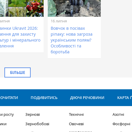
липня
16 липня
инки Ukravit 2026:
Вовчок в посівах
шення для захисту
ріпаку: нова загроза
ьтур і мінерального
українським полям?
влення
Особливості та
боротьба
БІЛЬШЕ
ОЧИТАТИ
ПОДИВИТИСЬ
ДІЮЧІ РЕЧОВИНИ
КАРТА 
и росту
Зернові
Технічні
Азотні
ики
Зернобобові
Овочеві
Фосфорні