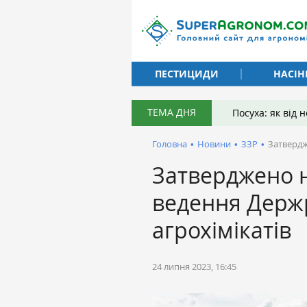
ПЕСТИЦИДИ
НАСІН
ТЕМА ДНЯ
Посуха: як від
Головна
•
Новини
•
ЗЗР
•
Затвердж
Затверджено 
ведення Держр
агрохімікатів
24 липня 2023, 16:45