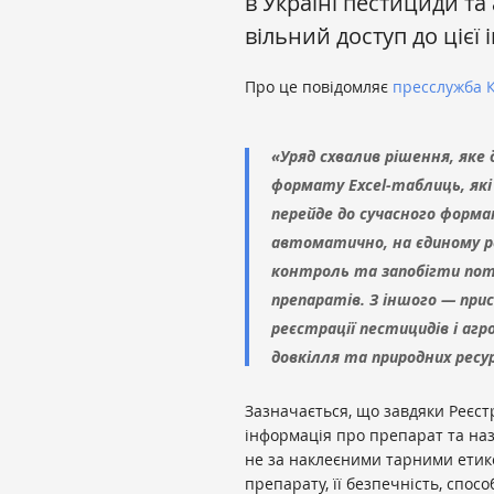
в Україні пестициди та
вільний доступ до цієї 
Про це повідомляє
пресслужба К
«Уряд схвалив рішення, яке
формату Excel-таблиць, які
перейде до сучасного форма
автоматично, на єдиному ре
контроль та запобігти пот
препаратів. З іншого — при
реєстрації пестицидів і агр
довкілля та природних ресу
Зазначається, що завдяки Реєстр
інформація про препарат та наз
не за наклеєними тарними етик
препарату, її безпечність, спос