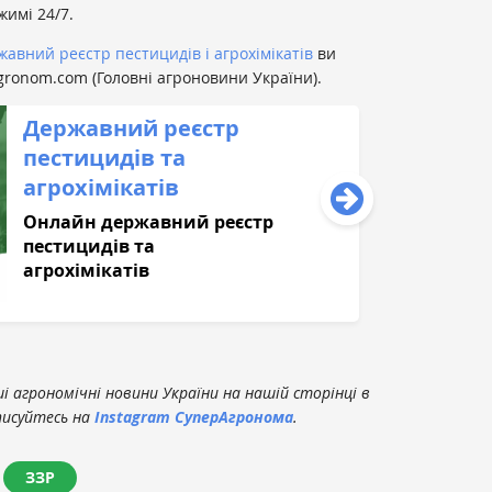
ежимі 24/7.
авний реєстр пестицидів і агрохімікатів
ви
ronom.com (Головні агроновини України).
Державний реєстр
пестицидів та
агрохімікатів
Онлайн державний реєстр
пестицидів та
агрохімікатів
 агрономічні новини України на нашій сторінці в
писуйтесь на
Instagram СуперАгронома
.
ЗЗР