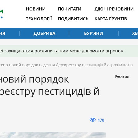
НОВИНИ
ПОЧИТАТИ
ДІЮЧІ РЕЧОВИНИ
ТЕХНОЛОГІЇ
ПОДИВИТИСЬ
КАРТА ҐРУНТІВ
НЯ
ДОБРИВА
БУР’ЯНИ
Х
 неї захищаються рослини та чим може допомогти агроном
ено новий порядок ведення Держреєстру пестицидів й агрохімікатів
новий порядок
еєстру пестицидів й
170