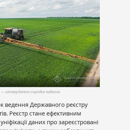
в — затверджено порядок ведення
ок ведення Державного реєстру
атів. Реєстр стане ефективним
 уніфікації даних про зареєстровані