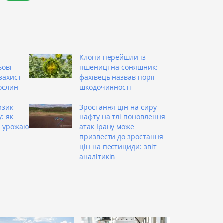
Клопи перейшли із
ьові
пшениці на соняшник:
захист
фахівець назвав поріг
ослин
шкодочинності
изик
Зростання цін на сиру
: як
нафту на тлі поновлення
м урожаю
атак Ірану може
призвести до зростання
цін на пестициди: звіт
аналітиків