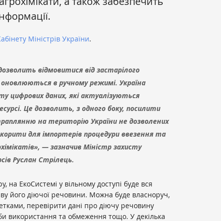
 агрохімікати, а також забезпечить
інформації.
абінету Міністрів України
.
 дозволить відмовитися від застарілого
 оновлюються в ручному режимі. Україна
ту цифрових даних, які актуалізуються
сурсі. Це дозволить, з одного боку, посилити
раплянню на територію України не дозволених
скорити для імпортерів процедури ввезення та
охімікатів», — зазначив Міністр захисту
рсів Руслан Стрілець.
у, на ЕкоСистемі у вільному доступі буде вся
ву його діючої речовини. Можна буде власноруч,
етками, перевірити дані про діючу речовину
оби використання та обмеження тощо. У декілька