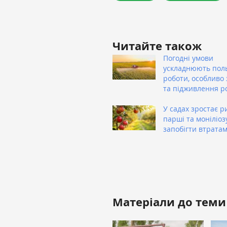
Читайте також
Погодні умови
ускладнюють пол
роботи, особливо 
та підживлення р
У садах зростає р
парші та моніліозу
запобігти втрата
Матеріали до теми