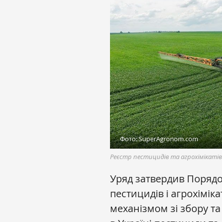
Фото: SuperAgronom.com
Реєстр пестицидів та агрохімікаті
Уряд затвердив Поряд
пестицидів і агрохімік
механізмом зі збору та