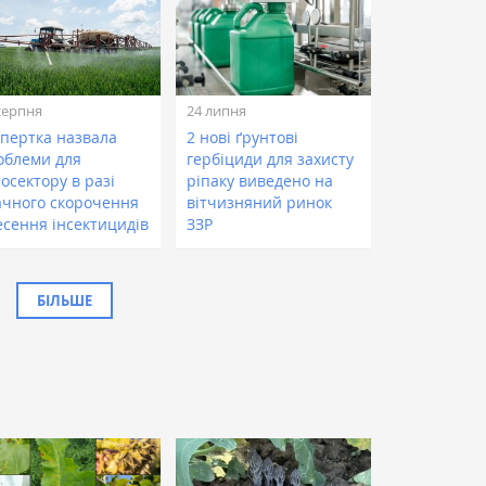
серпня
24 липня
спертка назвала
2 нові ґрунтові
облеми для
гербіциди для захисту
осектору в разі
ріпаку виведено на
ачного скорочення
вітчизняний ринок
есення інсектицидів
ЗЗР
БІЛЬШЕ