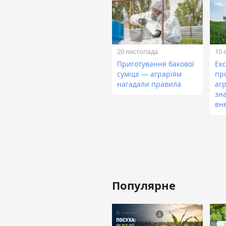
20 листопада
10 
Приготування бакової
Ек
суміші — аграріям
пр
нагадали правила
агр
зн
вн
Популярне