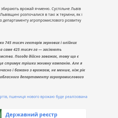
 збирають врожай ячменю. Суспільне Львів
ьвівщині розпочалися в такі ж терміни, як і
го департаменту агропромислового розвитку
ко 745 тисяч гектарів зернових і олійних
 а саме 425 тисяч га — засіюють
ємства. Погода дійсно заважає, тому що є
і це стримує трішки жнивну кампанію. Але я
вчасно і бажано з врожаєм, не менше, ніж рік
 обласного департаменту агропромислового
ртів, пшениця нового врожаю буде реалізована
Державний реєстр