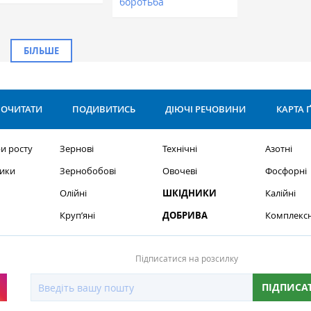
боротьба
БІЛЬШЕ
ОЧИТАТИ
ПОДИВИТИСЬ
ДІЮЧІ РЕЧОВИНИ
КАРТА 
и росту
Зернові
Технічні
Азотні
ики
Зернобобові
Овочеві
Фосфорні
Олійні
ШКІДНИКИ
Калійні
Круп’яні
ДОБРИВА
Комплексн
Підписатися на розсилку
ПІДПИСА