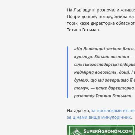
На Львівщині розпочали жнива:
Попри дощову погоду, жнива на Л
торік, каже директорка обласно
Тетяна Гетьман.
«На Львівщині засіяно близь
культур. Більша частина —
сільськогосподарські підпри
надмірна вологість, дощі, 
думаю, що ми завершимо її 
тому», — каже директорка
розвитку Тетяна Гетьман.
Нагадаємо,
за прогнозами експе
за цінами вище минулорічних
.