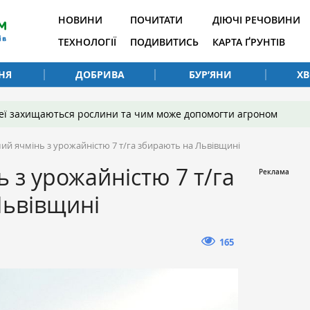
НОВИНИ
ПОЧИТАТИ
ДІЮЧІ РЕЧОВИНИ
ТЕХНОЛОГІЇ
ПОДИВИТИСЬ
КАРТА ҐРУНТІВ
НЯ
ДОБРИВА
БУР’ЯНИ
Х
 неї захищаються рослини та чим може допомогти агроном
ий ячмінь з урожайністю 7 т/га збирають на Львівщині
 з урожайністю 7 т/га
Львівщині
165