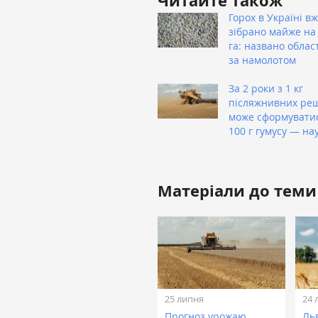
Читайте також
Горох в Україні в
зібрано майже на 
га: названо облас
за намолотом
За 2 роки з 1 кг
післяжнивних ре
може сформувати
100 г гумусу — на
Матеріали до теми
25 липня
24 
Прогноз урожаю
Льв