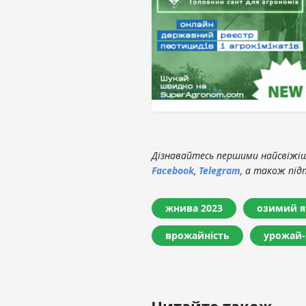
Дізнавайтесь першими найсвіжіші
Facebook
,
Telegram
, а також під
жнива 2023
озимий я
врожайність
урожай-