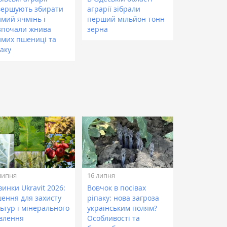
вершують збирати
аграрії зібрали
имий ячмінь і
перший мільйон тонн
зпочали жнива
зерна
имих пшениці та
паку
липня
16 липня
инки Ukravit 2026:
Вовчок в посівах
шення для захисту
ріпаку: нова загроза
ьтур і мінерального
українським полям?
влення
Особливості та