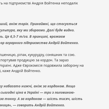
ть на підприємстві Андрія Войтенка неподалік
ший, аніж торік. Принаймні, що стосується
ультура, яку ми збираємо. Далі буде видно.
ь. Це 6,5-7 т/га. В принципі, врожаєм
ор аграрного підприємства Андрій Войтенко.
шеницю, ріпак, кукурудзу, соняшник та сою.
спортував продукцію за кордон. Та зараз
 Україні. Адже Єврокомісія подовжила заборону на
ї, каже Андрій Войтенко.
у набагато нижчі, аніж за кордоном. Якщо
сьогодні ціна в Україні — три з половиною-
за тонну. А за кордоном — шість тисяч, шість
зниця», — говорить Андрій Войтенко.