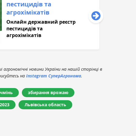
пестицидів та
агрохімікатів
Онлайн державний реєстр
пестицидів та
агрохімікатів
 агрономічні новини України на нашій сторінці в
писуйтесь на
Instagram СуперАгронома
.
чмінь
збирання врожаю
2023
Львівська область