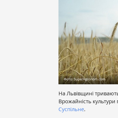
Фото: SuperAgronom.com
На Львівщині тривают
Врожайність культури п
Суспільне
.