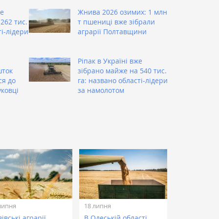
же
Жнива 2026 озимих: 1 млн
262 тис.
т пшениці вже зібрали
ті-лідери
аграрії Полтавщини
Ріпак в Україні вже
шток
зібрано майже на 540 тис.
ся до
га: названо області-лідери
уковці
за намолотом
липня
18 липня
івські аграрії
В Одеській області