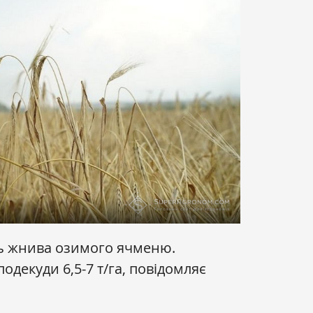
ь жнива озимого ячменю.
одекуди 6,5-7 т/га, повідомляє