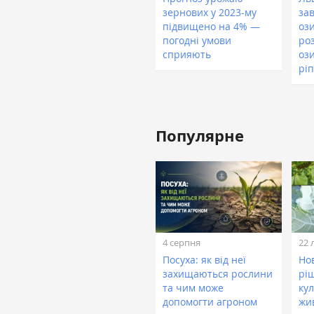
зернових у 2023-му
за
підвищено на 4% —
оз
погодні умови
ро
сприяють
оз
рі
Популярне
4 серпня
22 
Посуха: як від неї
Нов
захищаються рослини
рі
та чим може
кул
допомогти агроном
жи