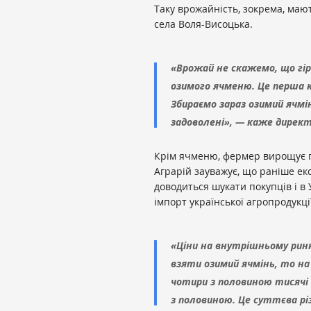
Таку врожайність, зокрема, маю
села Воля-Висоцька.
«Врожай не скажемо, що гір
озимого ячменю. Це перша к
Збираємо зараз озимий ячмін
задоволені», — каже директ
Крім ячменю, фермер вирощує п
Аграрій зауважує, що раніше ек
доводиться шукати покупців і в
імпорт української агропродукці
«Ціни на внутрішньому ринк
взяти озимий ячмінь, то на 
чотири з половиною тисячі 
з половиною. Це суттєва рі