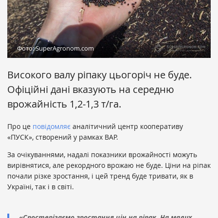
Фото: SuperAgronom.com
Високого валу ріпаку цьогоріч не буде.
Офіційні дані вказують на середню
врожайність 1,2-1,3 т/га.
Про це
повідомляє
аналітичний центр кооперативу
«ПУСК», створений у рамках ВАР.
За очікуваннями, надалі показники врожайності можуть
вирівнятися, але рекордного врожаю не буде. Ціни на ріпак
почали різке зростання, і цей тренд буде тривати, як в
Україні, так і в світі.
«Спостерігаємо зростання цін на ріпак. На малих