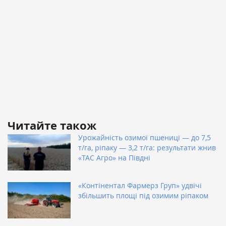
Читайте також
Урожайність озимої пшениці — до 7,5
т/га, ріпаку — 3,2 т/га: результати жнив
«ТАС Агро» на Півдні
«Контінентал Фармерз Груп» удвічі
збільшить площі під озимим ріпаком