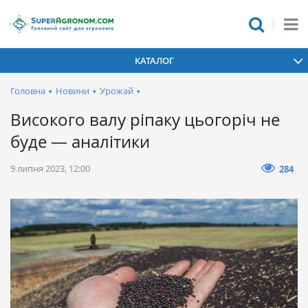
КАТАЛОГ
Головна
•
Новини
•
Урожай
•
Високого валу ріпаку цьогоріч не
буде — аналітики
9 липня 2023, 12:00
284