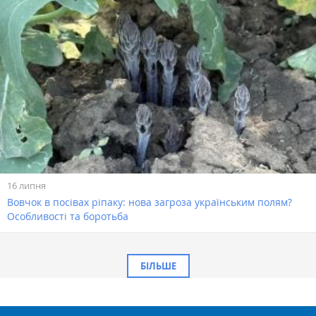
16 липня
Вовчок в посівах ріпаку: нова загроза українським полям?
Особливості та боротьба
БІЛЬШЕ