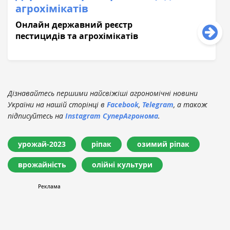
агрохімікатів
Онлайн державний реєстр
пестицидів та агрохімікатів
Дізнавайтесь першими найсвіжіші агрономічні новини
України на нашій сторінці в
Facebook
,
Telegram
, а також
підписуйтесь на
Instagram СуперАгронома
.
урожай-2023
ріпак
озимий ріпак
врожайність
олійні культури