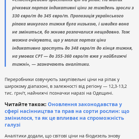
річкових портах індикативні ціни за тиждень зросли з
330 євро/т до 345 євро/т. Пропозиція українського
ріпака минулого тижня була низькою, і швидко вона
не зміниться, бо жнива розпочалися нещодавно. Тож
можна очікувати, що у малих портах ціни
індикативно зростуть до 348 євро/т до кінця тижня,
на умовах СРТ — до 355-360 євро/т вже у найближчі
тижні», — зазначають аналітики.
Переробники озвучують закупівельні ціни на ріпак у
широкому діапазоні, в залежності від регіону — 12,3-13,2
тис. грн/т, найнижчі позначки наразі на Одещині.
Читайте також:
Оновлення законодавства у
сфері насінництва та прав на сорти рослин: що
змінилося, та як це впливає на спроможність
галузі
Аналітики додали, що світові ціни на біодизель знову