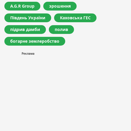
A.G.R Group
зрошення
Південь України
Каховська ГЕС
підрив дамби
полив
богарне землеробство