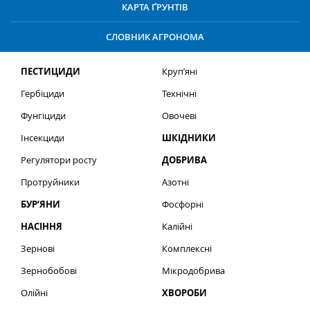
КАРТА ҐРУНТІВ
СЛОВНИК АГРОНОМА
ПЕСТИЦИДИ
Круп’яні
Гербіциди
Технічні
Фунгіциди
Овочеві
Інсекциди
ШКІДНИКИ
Регулятори росту
ДОБРИВА
Протруйники
Азотні
БУР’ЯНИ
Фосфорні
НАСІННЯ
Калійні
Зернові
Комплексні
Зернобобові
Мікродобрива
Олійні
ХВОРОБИ