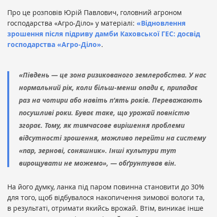
Про це розповів Юрій Павлович, головний агроном
господарства «Агро-Діло» у матеріалі:
«Відновлення
зрошення після підриву дамби Каховської ГЕС: досвід
господарства «Агро-Діло»
.
«Південь — це зона ризикованого землеробства. У нас
нормальний рік, коли більш-менш опади є, припадає
раз на чотири або навіть п’ять років. Переважають
посушливі роки. Буває таке, що урожай повністю
згорає. Тому, як тимчасове вирішення проблеми
відсутності зрошення, можливо перейти на систему
«пар, зернові, соняшник». Інші культури тут
вирощувати не можемо», — обґрунтував він.
На його думку, ланка під паром повинна становити до 30%
для того, щоб відбувалося накопичення зимової вологи та,
в результаті, отримати якийсь врожай. Втім, виникає інше