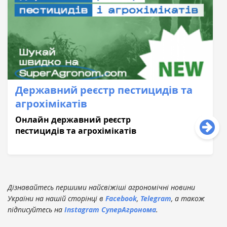
Державний реєстр пестицидів та
агрохімікатів
Онлайн державний реєстр
пестицидів та агрохімікатів
Дізнавайтесь першими найсвіжіші агрономічні новини
України на нашій сторінці в
Facebook
,
Telegram
, а також
підписуйтесь на
Instagram СуперАгронома
.