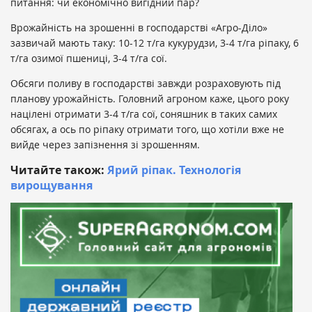
питання: чи економічно вигідний пар?
Врожайність на зрошенні в господарстві «Агро-Діло»
зазвичай мають таку: 10-12 т/га кукурудзи, 3-4 т/га ріпаку, 6
т/га озимої пшениці, 3-4 т/га сої.
Обсяги поливу в господарстві завжди розраховують під
планову урожайність. Головний агроном каже, цього року
націлені отримати 3-4 т/га сої, соняшник в таких самих
обсягах, а ось по ріпаку отримати того, що хотіли вже не
вийде через запізнення зі зрошенням.
Читайте також:
Ярий ріпак. Технологія
вирощування