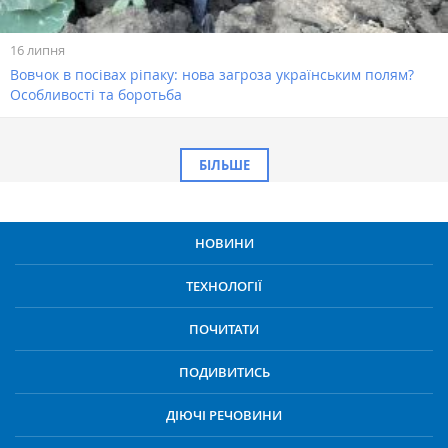
16 липня
Вовчок в посівах ріпаку: нова загроза українським полям?
Особливості та боротьба
БІЛЬШЕ
НОВИНИ
ТЕХНОЛОГІЇ
ПОЧИТАТИ
ПОДИВИТИСЬ
ДІЮЧІ РЕЧОВИНИ