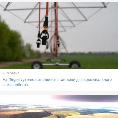
23 жовтня
На Півдні суттєво погіршився стан води для зрошувального
землеробства