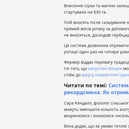
Внесення сірки та магнію залиши
стартували на 830 га.
Гній вносять після скошування 
прямий висів ріпаку за допомого
не вносяться, досходові гербіци
Ця система дозволила отримати 
ротації один раз на чотири роки
Фермер віддає перевагу традиці
тлі того, що
капустяні блішки
мо
стійкі до
вірусу пожовтіння турн
Читати по темі:
Систем
рекордсмена. Як отрима
Сара Кендалл, фізіолог сільсько
можуть зменшити кількість азоту
вкоренилася і знизилася чисельн
Вона додає, що за умови теплої 