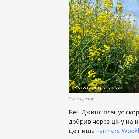
Фото: superagronom.com
Посіви ріпаку
Бен Джинс планує скор
добрив через ціну на н
це пише
Farmers Weekl