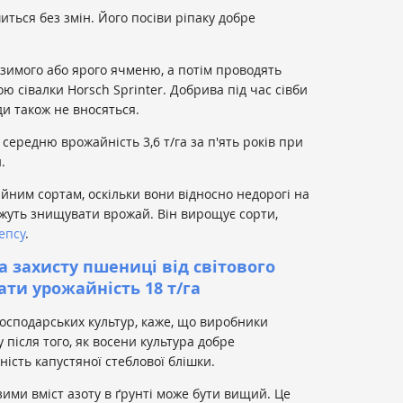
ться без змін. Його посіви ріпаку добре
озимого або ярого ячменю, а потім проводять
ю сівалки Horsch Sprinter.
Добрива під час сівби
ди також не вносяться.
середню врожайність 3,6 т/га за п'ять років при
.
йним сортам, оскільки вони відносно недорогі на
жуть знищувати врожай.
Він вирощує сорти,
епсу
.
а захисту пшениці від світового
ти урожайність 18 т/га
господарських культур, каже, що виробники
 після того, як восени культура добре
ість капустяної стеблової блішки.
зими вміст азоту в ґрунті може бути вищий. Це