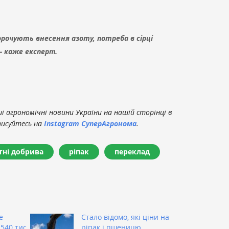
рочують внесення азоту, потреба в сірці
 каже експерт.
 агрономічні новини України на нашій сторінці в
писуйтесь на
Instagram СуперАгронома
.
тні добрива
ріпак
переклад
е
Стало відомо, які ціни на
540 тис.
ріпак і пшеницю