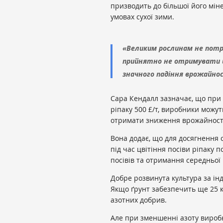
призводить до більшої його мін
умовах сухої зими.
«
Великим рослинам не потрі
прийнятно не отримувати йо
значного падіння врожайнос
Сара Кендалл зазначає, що при ці
ріпаку 500 £/т, виробники можут
отримати зниження врожайності 
Вона додає, що для досягнення
п
ід час цвітіння посіви ріпаку 
посівів
та отримання середньої в
Добре розвинута культура за інд
Якщо ґрунт забезпечить ще 25 кг
азотних добрив.
Але при зменшенні азоту виробн