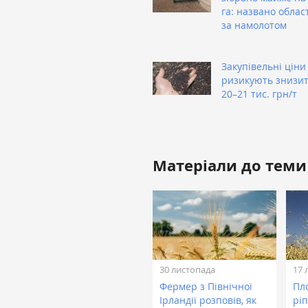
га: названо облас
за намолотом
Закупівельні ціни
ризикують знизит
20–21 тис. грн/т
Матеріали до теми
30 листопада
17 
Фермер з Північної
Пл
Ірландії розповів, як
рі