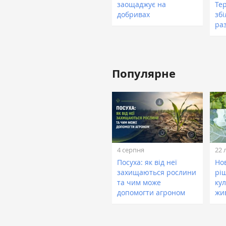
заощаджує на
Те
добривах
зб
раз
Популярне
4 серпня
22 
Посуха: як від неї
Нов
захищаються рослини
рі
та чим може
кул
допомогти агроном
жи