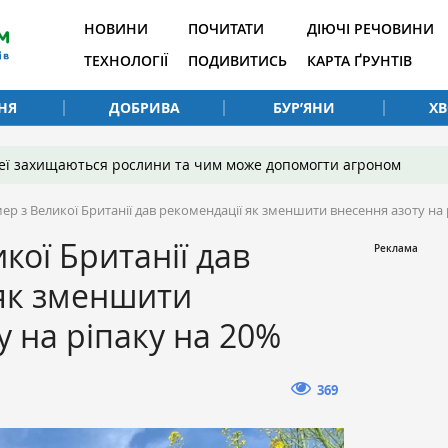
НОВИНИ
ПОЧИТАТИ
ДІЮЧІ РЕЧОВИНИ
ТЕХНОЛОГІЇ
ПОДИВИТИСЬ
КАРТА ҐРУНТІВ
НЯ
ДОБРИВА
БУР’ЯНИ
Х
 неї захищаються рослини та чим може допомогти агроном
ер з Великої Британії дав рекомендації як зменшити внесення азоту на 
кої Британії дав
 як зменшити
у на ріпаку на 20%
369