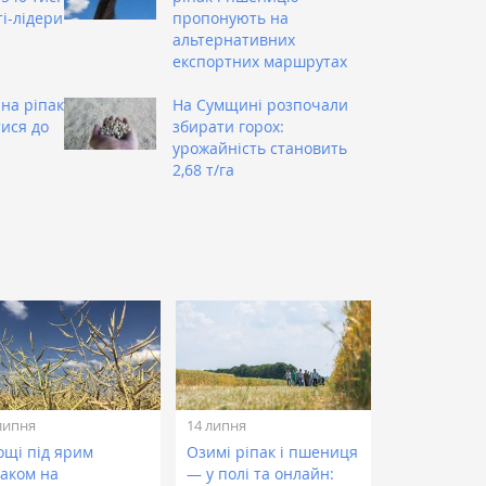
ті-лідери
пропонують на
альтернативних
експортних маршрутах
 на ріпак
На Сумщині розпочали
ися до
збирати горох:
урожайність становить
2,68 т/га
липня
14 липня
ощі під ярим
Озимі ріпак і пшениця
паком на
— у полі та онлайн: