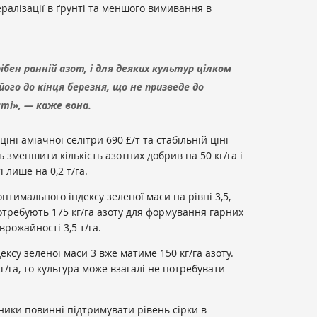
ералізації в ґрунті та меншого вимивання в
бен ранній азот, і для деяких культур цілком
го до кінця березня, що не призведе до
ті», — каже вона.
ні аміачної селітри 690 £/т та стабільній ціні
ь зменшити кількість азотних добрив на 50 кг/га і
лише на 0,2 т/га.
 оптимального
індексу зеленої маси на рівні 3,5,
потребують 175 кг/га азоту для формування
гарних
рожайності 3,5 т/га.
ексу зеленої маси 3 вже матиме 150 кг/га азоту.
/га, то культура може взагалі не потребувати
ики повинні підтримувати рівень сірки в