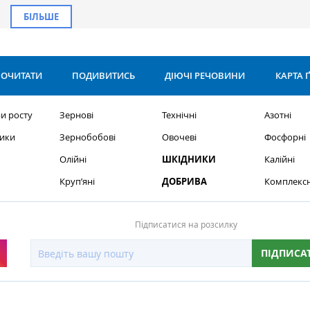
БІЛЬШЕ
ОЧИТАТИ
ПОДИВИТИСЬ
ДІЮЧІ РЕЧОВИНИ
КАРТА 
и росту
Зернові
Технічні
Азотні
ики
Зернобобові
Овочеві
Фосфорні
Олійні
ШКІДНИКИ
Калійні
Круп’яні
ДОБРИВА
Комплексн
Підписатися на розсилку
ПІДПИСА