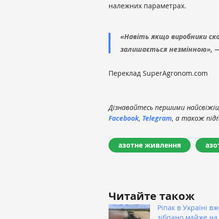
належних параметрах.
«
Навіть якщо виробники ско
залишається незмінною», —
Переклад SuperAgronom.com
Дізнавайтесь першими найсвіжіші
Facebook
,
Telegram
, а також під
азотне живлення
азо
Читайте також
Ріпак в Україні вж
зібрано майже на 