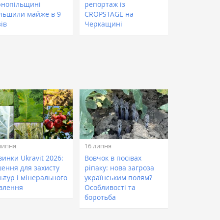
рнопільщині
репортаж із
ільшили майже в 9
CROPSTAGE на
ів
Черкащині
липня
16 липня
инки Ukravit 2026:
Вовчок в посівах
шення для захисту
ріпаку: нова загроза
ьтур і мінерального
українським полям?
влення
Особливості та
боротьба