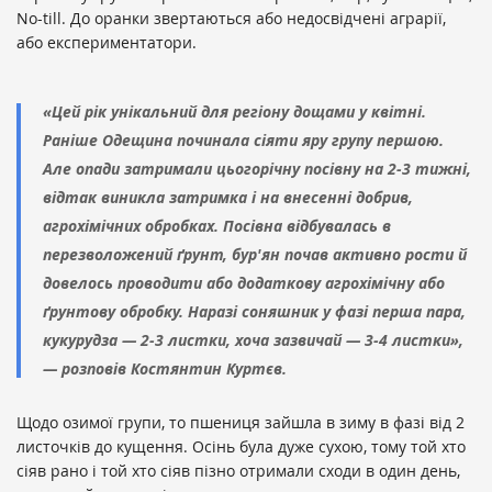
No-till. До оранки звертаються або недосвідчені аграрії,
або експериментатори.
«Цей рік унікальний для регіону дощами у квітні.
Раніше Одещина починала сіяти яру групу першою.
Але опади затримали цьогорічну посівну на 2-3 тижні,
відтак виникла затримка і на внесенні добрив,
агрохімічних обробках. Посівна відбувалась в
перезволожений ґрунт, бур'ян почав активно рости й
довелось проводити або додаткову агрохімічну або
ґрунтову обробку. Наразі соняшник у фазі перша пара,
кукурудза — 2-3 листки, хоча зазвичай — 3-4 листки»,
— розповів Костянтин Куртєв.
Щодо озимої групи, то пшениця зайшла в зиму в фазі від 2
листочків до кущення. Осінь була дуже сухою, тому той хто
сіяв рано і той хто сіяв пізно отримали сходи в один день,