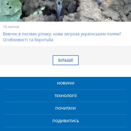
16 липня
Вовчок в посівах ріпаку: нова загроза українським полям?
Особливості та боротьба
БІЛЬШЕ
НОВИНИ
ТЕХНОЛОГІЇ
ПОЧИТАТИ
ПОДИВИТИСЬ