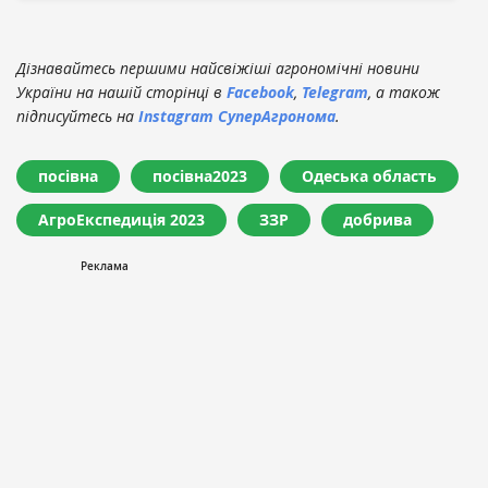
Дізнавайтесь першими найсвіжіші агрономічні новини
України на нашій сторінці в
Facebook
,
Telegram
, а також
підписуйтесь на
Instagram СуперАгронома
.
посівна
посівна2023
Одеська область
АгроЕкспедиція 2023
ЗЗР
добрива