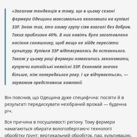
«Загалом тенденція в тому, що в цьому сезоні
фермери Одещини максимально економили на купівлі
ЗЗР. Знаю тих, хто озиму групу сіяв взагалі без добрив.
Таких приблизно 40%. В них навіть було заготовлено
насіння соняшнику, щоб якщо не зійде пересіяти
культуру. Купівля ЗЗР відтягувалась до останнього.
Також у цьому році фермери намагались зекономити,
купуючи китайські неякісні ЗЗР. Економія значно
більше, ніж попереднього року. І це відчувається», —
зауважив представник компанії.
Він пояснив, що Одещина дуже специфічна: посіяти й в
результаті передискувати незібраний врожай — буденна
річ.
Вся причина в посушливості регіону. Тому фермери
намагаються обирати вологозберігаючі технології
обробітку ґрунт: вертикальний обробіток, пар, культивацію,