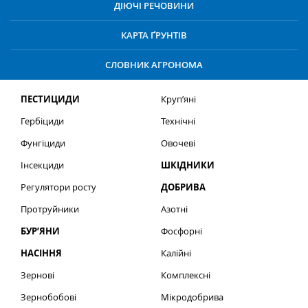
ДІЮЧІ РЕЧОВИНИ
КАРТА ҐРУНТІВ
СЛОВНИК АГРОНОМА
ПЕСТИЦИДИ
Круп’яні
Гербіциди
Технічні
Фунгіциди
Овочеві
Інсекциди
ШКІДНИКИ
Регулятори росту
ДОБРИВА
Протруйники
Азотні
БУР’ЯНИ
Фосфорні
НАСІННЯ
Калійні
Зернові
Комплексні
Зернобобові
Мікродобрива