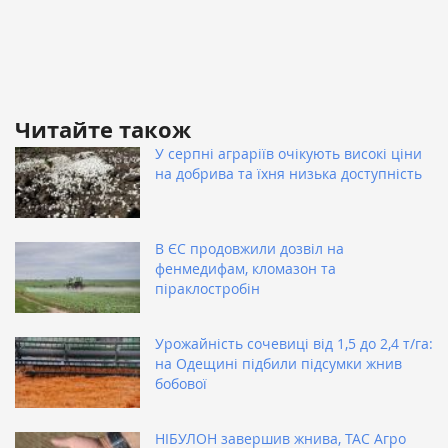
Читайте також
У серпні аграріїв очікують високі ціни
на добрива та їхня низька доступність
В ЄС продовжили дозвіл на
фенмедифам, кломазон та
піраклостробін
Урожайність сочевиці від 1,5 до 2,4 т/га:
на Одещині підбили підсумки жнив
бобової
НІБУЛОН завершив жнива, ТАС Агро