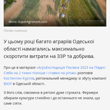
Фото: SuperAgronom.com
Посіви пшениці
У цьому році багато аграріїв Одеської
області намагались максимально
скоротити витрати на ЗЗР та добрива.
Про це в матеріалі
«АгроЕкспедиція Посівна 2023 на Півдні:
Сівба на 2 тижні пізніше і ставки на ріпак»
розповів
Костянтин Куртєв
, регіональний менеджер зі збуту компанії
BASF
в Одеській області.
З його слів, сівозміна в регіоні дуже строката. Фермери
обирали культури стихійно і до останнього не знали, що
саме сіяти.