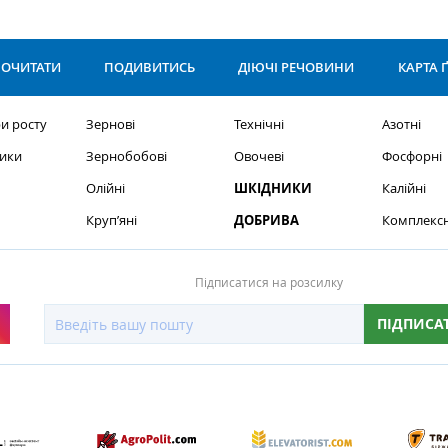
ОЧИТАТИ
ПОДИВИТИСЬ
ДІЮЧІ РЕЧОВИНИ
КАРТА 
и росту
Зернові
Технічні
Азотні
ики
Зернобобові
Овочеві
Фосфорні
Олійні
ШКІДНИКИ
Калійні
Круп’яні
ДОБРИВА
Комплексн
Підписатися на розсилку
ПІДПИСА