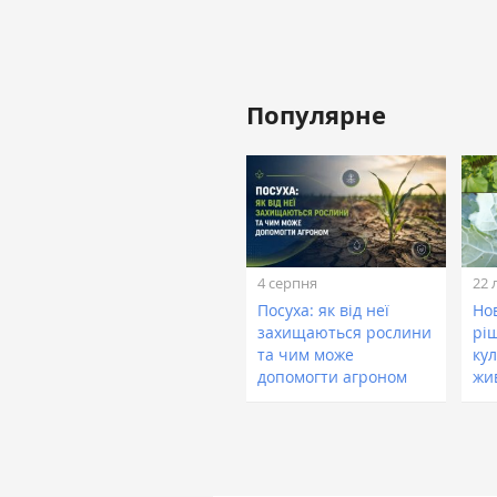
Популярне
4 серпня
22 
Посуха: як від неї
Нов
захищаються рослини
рі
та чим може
кул
допомогти агроном
жи