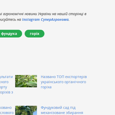
 агрономічні новини України на нашій сторінці в
писуйтесь на
Instagram СуперАгронома
.
 фундука
горіх
ультати
Названо ТОП експортерів
сного
українського органічного
орту
горіха
оріхів з
тковано
Фундуковий сад під
слового
механізоване збирання