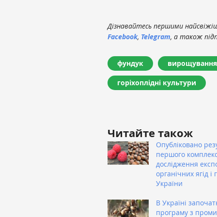
Дізнавайтесь першими найсвіжіші
Facebook
,
Telegram
, а також під
фундук
вирощування
горіхоплідні культури
Читайте також
Опубліковано рез
першого комплек
дослідження експ
органічних ягід і г
України
В Україні започа
програму з проми