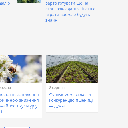
гдалю
варто готувати ще на
етапі закладання, інакше
втрати врожаю будуть
значні
ересня
8 серпня
достатнє запилення
Фундук може скласти
причиною зниження
конкуренцію пшениці
жайності культур у
— думка
ті