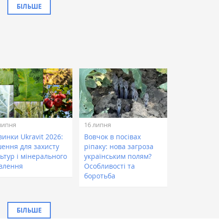
БІЛЬШЕ
липня
16 липня
инки Ukravit 2026:
Вовчок в посівах
шення для захисту
ріпаку: нова загроза
ьтур і мінерального
українським полям?
влення
Особливості та
боротьба
БІЛЬШЕ