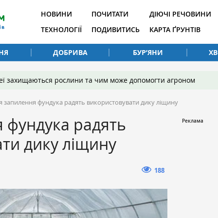
НОВИНИ
ПОЧИТАТИ
ДІЮЧІ РЕЧОВИНИ
ТЕХНОЛОГІЇ
ПОДИВИТИСЬ
КАРТА ҐРУНТІВ
НЯ
ДОБРИВА
БУР’ЯНИ
Х
 неї захищаються рослини та чим може допомогти агроном
я запилення фундука радять використовувати дику ліщину
 фундука радять
ти дику ліщину
188