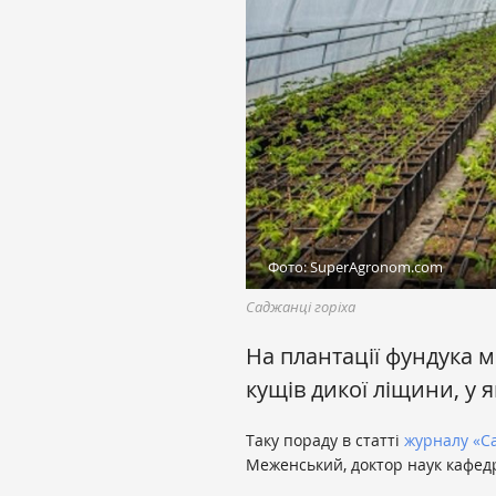
Фото: SuperAgronom.com
Саджанці горіха
На плантації фундука 
кущів дикої ліщини, у я
Таку пораду в статті
журналу «Са
Меженський, доктор наук кафед