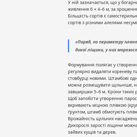
У ній зазначається, що у бога
живлення 6 × 4–6 м, за зрошення
Більшість сортів є самостериль
сортів з різними алелями несумі
«Поряд, по периметру план
дикої ліщини, у них морозост
Формування полягає у створенні
регулярно видаляти кореневу па
стовбурці новими. Штамбові одн
можна розміщувати щільніше, на 
завширшки 5–6 м. Крони таких р
Щоб запобігти утворенню парост
вкривають міцною плівкою (круг
ґрунтом, штамб обмотують плів
Врожайність щільних насаджен
Дикорослі зарості ліщини можн
зайвих кущів та дерев.