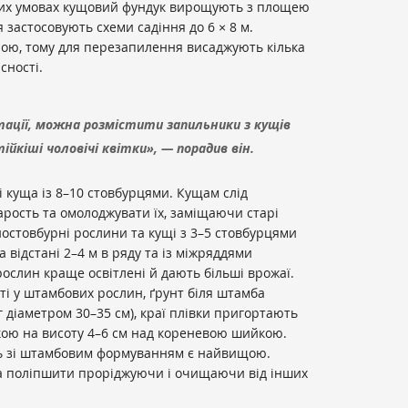
рних умовах кущовий фундук вирощують з площею
 застосовують схеми садіння до 6 × 8 м.
ною, тому для перезапилення висаджують кілька
сності.
тації, можна розмістити запильники з кущів
ійкіші чоловічі квітки», — порадив він.
 куща із 8–10 стовбурцями. Кущам слід
рость та омолоджувати їх, заміщаючи старі
остовбурні рослини та кущі з 3–5 стовбурцями
відстані 2–4 м в ряду та із міжряддями
ослин краще освітлені й дають більші врожаї.
і у штамбових рослин, ґрунт біля штамба
 діаметром 30–35 см), краї плівки пригортають
кою на висоту 4–6 см над кореневою шийкою.
ь зі штамбовим формуванням є найвищою.
а поліпшити проріджуючи і очищаючи від інших