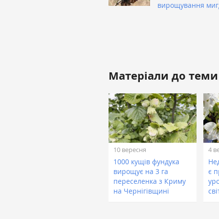
вирощування ми
Матеріали до теми
10 вересня
4 в
1000 кущів фундука
Не
вирощує на 3 га
є 
переселенка з Криму
уро
на Чернігівщині
сві