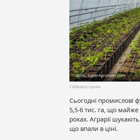
Фото: SuperAgronom.com
Саджанці горіха
Сьогодні промислові ф
5,5-6 тис. га, що майже
роках. Аграрії шукают
що впали в ціні.