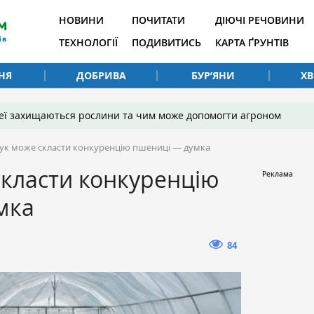
НОВИНИ
ПОЧИТАТИ
ДІЮЧІ РЕЧОВИНИ
ТЕХНОЛОГІЇ
ПОДИВИТИСЬ
КАРТА ҐРУНТІВ
НЯ
ДОБРИВА
БУР’ЯНИ
Х
 неї захищаються рослини та чим може допомогти агроном
ук може скласти конкуренцію пшениці — думка
скласти конкуренцію
мка
84