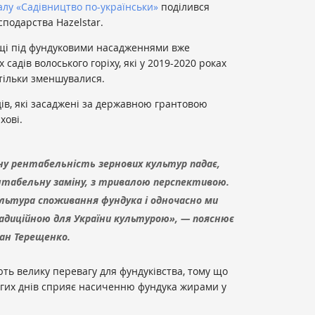
лу «Садівництво по-українськи»
поділився
подарства Hazelstar.
ощі під фундуковими насадженнями вже
адів волоського горіху, які у 2019-2020 роках
р тільки зменшувалися.
дів, які засаджені за державною грантовою
хові.
йну рентабельність зернових культур падає,
табельну заміну, з тривалою перспективою.
ультура споживання фундука і одночасно ми
адиційною для України культурою», — пояснює
ан Терещенко.
ть велику перевагу для фундуківства, тому що
логих днів сприяє насиченню фундука жирами у