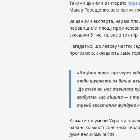
Такими даними в інтерв’ю
журна
Макар Терещенко, засновник гос
За даними експерта, наразі пл
перевищили площі промислових с
складали 5 тис. га, але з тих пі
Нагадаємо, що левову частку са
програмою, складають саме горі
«На фоні того, що через ві
люди шукають їм більш рен
До того ж, нас з’явилася к
згадуємо, що ліщина — є тр
тренд зростання фундука п
Кліматичні умови України надаю
баланс кількості сонячних і во
дуже великому обсязі.