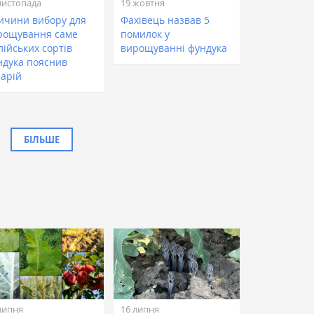
листопада
19 жовтня
ичини вибору для
Фахівець назвав 5
рощування саме
помилок у
лійських сортів
вирощуванні фундука
ндука пояснив
рарій
БІЛЬШЕ
липня
16 липня