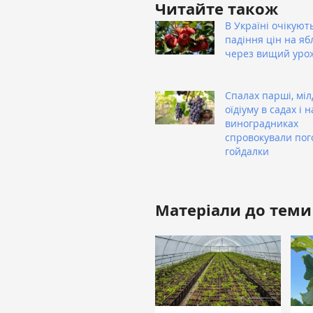
Читайте також
В Україні очікуют
падіння цін на яб
через вищий уро
Спалах парші, мі
оїдіуму в садах і н
виноградниках
спровокували пог
гойдалки
Матеріали до теми