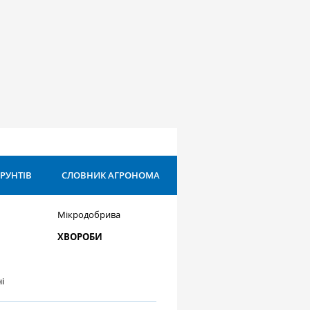
ҐРУНТІВ
СЛОВНИК АГРОНОМА
Мікродобрива
ХВОРОБИ
і