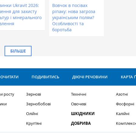
инки Ukravit 2026:
Вовчок в посівах
шення для захисту
ріпаку: нова загроза
ьтур і мінерального
українським полям?
влення
Особливості та
боротьба
БІЛЬШЕ
ОЧИТАТИ
ПОДИВИТИСЬ
ДІЮЧІ РЕЧОВИНИ
КАРТА 
и росту
Зернові
Технічні
Азотні
ики
Зернобобові
Овочеві
Фосфорні
Олійні
ШКІДНИКИ
Калійні
Круп’яні
ДОБРИВА
Комплексн