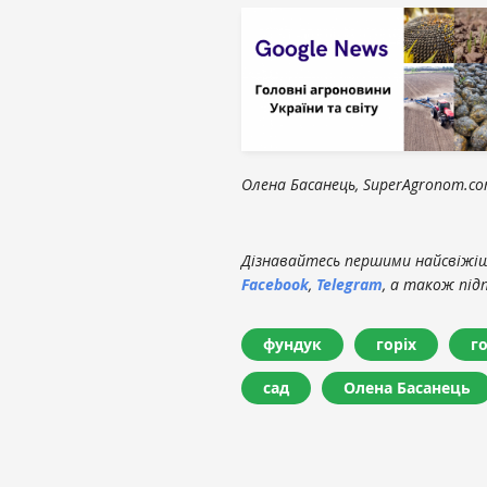
Олена Басанець, SuperAgronom.c
Дізнавайтесь першими найсвіжіші
Facebook
,
Telegram
, а також під
фундук
горіх
г
сад
Олена Басанець