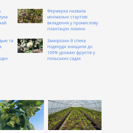
ь
Фермерка назвала
лука
мінімальні стартові
жай
вкладення у промислову
плантацію лохини
лдью та
Заморозки й спека
а
подекуди знищили до
100% урожаю фруктів у
одні
польських садах