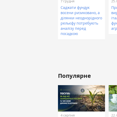
7 грудня
25 
Саджати фундук
Пр
восени ризиковано, а
ви
ділянки неоднорідного
іта
рельєфу потребують
фу
аналізу перед
аг
посадкою
Популярне
4 серпня
22 