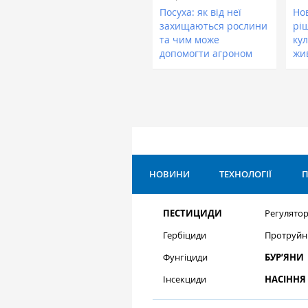
Посуха: як від неї
Нов
захищаються рослини
рі
та чим може
кул
допомогти агроном
жи
НОВИНИ
ТЕХНОЛОГІЇ
П
ПЕСТИЦИДИ
Регулятор
Гербіциди
Протруйн
Фунгіциди
БУР’ЯНИ
Інсекциди
НАСІННЯ