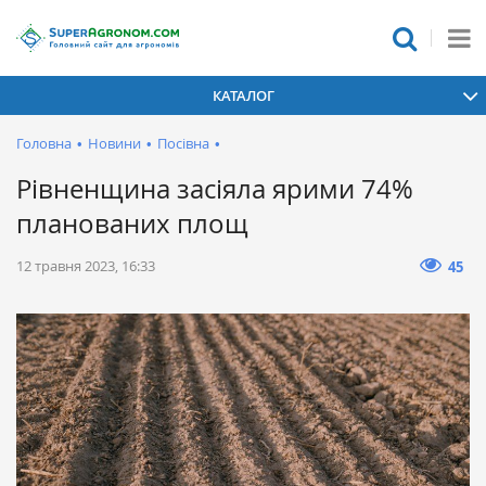
КАТАЛОГ
Головна
•
Новини
•
Посівна
•
Рівненщина засіяла ярими 74%
планованих площ
12 травня 2023, 16:33
45