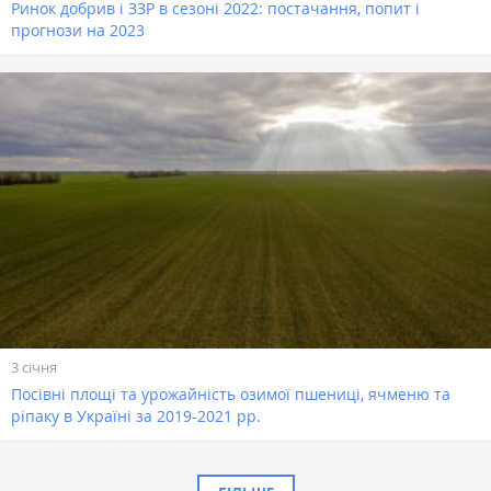
Ринок добрив і ЗЗР в сезоні 2022: постачання, попит і
прогнози на 2023
3 січня
Посівні площі та урожайність озимої пшениці, ячменю та
ріпаку в Україні за 2019-2021 рр.