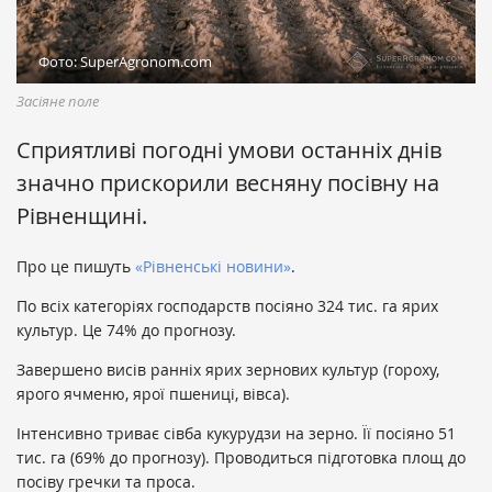
Фото: SuperAgronom.com
Засіяне поле
Сприятливі погодні умови останніх днів
значно прискорили весняну посівну на
Рівненщині.
Про це пишуть
«Рівненські новини»
.
По всіх категоріях господарств посіяно 324 тис. га ярих
культур. Це 74% до прогнозу.
Завершено висів ранніх ярих зернових культур (гороху,
ярого ячменю, ярої пшениці, вівса).
Інтенсивно триває сівба кукурудзи на зерно. Її посіяно 51
тис. га (69% до прогнозу). Проводиться підготовка площ до
посіву гречки та проса.