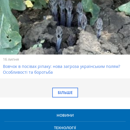
16 липня
Вовчок в посівах ріпаку: нова загроза українським полям?
Особливості та боротьба
БІЛЬШЕ
НОВИНИ
ТЕХНОЛОГІЇ