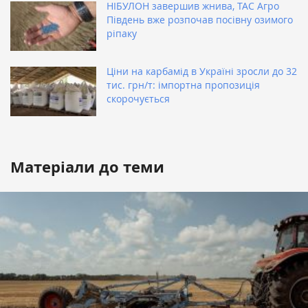
НІБУЛОН завершив жнива, ТАС Агро
Південь вже розпочав посівну озимого
ріпаку
Ціни на карбамід в Україні зросли до 32
тис. грн/т: імпортна пропозиція
скорочується
Матеріали до теми