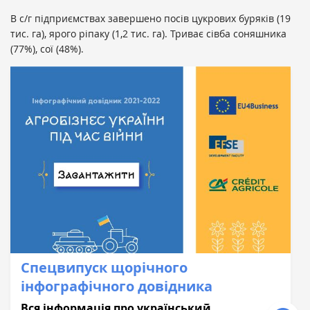
В с/г підприємствах завершено посів цукрових буряків (19
тис. га), ярого ріпаку (1,2 тис. га). Триває сівба соняшника
(77%), сої (48%).
Спецвипуск щорічного
інфографічного довідника
Вся інформація про український